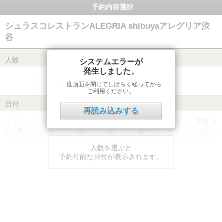
予約内容選択
シュラスコレストランALEGRIA shibuyaアレグリア渋
谷
人数
システムエラーが
発生しました。
一度画面を閉じてしばらく経ってから
ご利用ください。
日付
再読み込みする
前月
翌月
月
火
水
木
金
土
日
人数を選ぶと
予約可能な日付が表示されます。