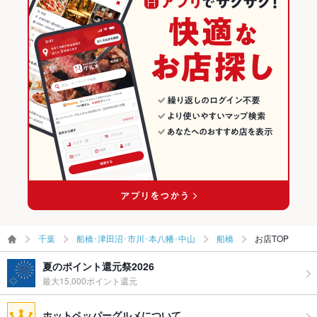
食べ放題
なし
船橋駅 × ホルモン
千葉 × ホルモン
船橋のグルメランキング
お酒
カクテル充実、焼酎充実、日本酒充実、ワイン充実
船橋の焼肉・ホルモンランキング
お子様連れ
お子様連れOK ：エレベーター有でお子様連れも安心！
ウェディン
－
グパーティ
ー二次会
お祝い・サ
可
プライズ対
応
備考
お誕生日、記念日のケーキ持ち込みもご相談ください。
千葉
船橋･津田沼･市川･本八幡･中山
船橋
お店TOP
夏のポイント還元祭2026
最大15,000ポイント還元
ホットペッパーグルメについて