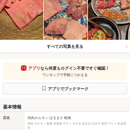
すべての写真を見る
アプリ
なら何度もログイン不要ですぐ確認！
ワンタップで手軽につかえる
アプリでブックマーク
基本情報
店名
焼肉ホルモン ほるまさ 船橋
焼肉 ホルモン 船橋 居酒屋 牛タン 女子会 誕生日 記念日 接待 デート 歓送迎
会