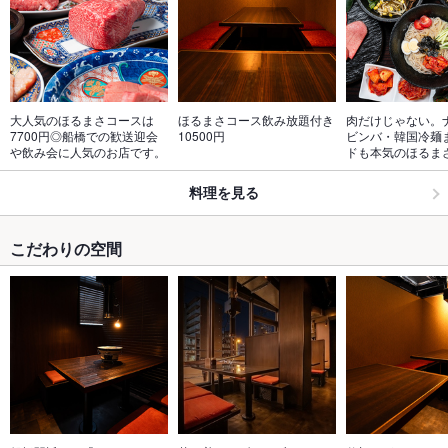
大人気のほるまさコースは
ほるまさコース飲み放題付き
肉だけじゃない。
7700円◎船橋での歓送迎会
10500円
ビンバ・韓国冷麺
や飲み会に人気のお店です。
ドも本気のほるま
料理を見る
こだわりの空間