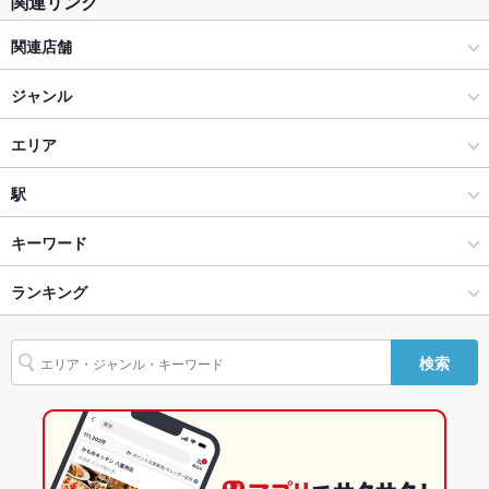
関連リンク
ソファー
なし
関連店舗
テラス席
なし
焼肉ホルモン ほるまさ 柏
貸切
ジャンル
貸切不可
夜景がきれ
あり
焼肉・ホルモン
エリア
いなお席
焼肉
船橋
駅
設備
Wi-Fi
あり
ホルモン
船橋 × 焼肉・ホルモン
京成船橋駅
キーワード
バリアフリ
なし
船橋･津田沼･市川･本八幡･中山 × 焼肉・ホルモン
船橋 × 焼肉
東海神駅
ランキング
刺身
そば
レバー
牛タン
ビビンバ
石焼きビビンバ
冷麺
ー
ジェラート
船橋･津田沼･市川･本八幡･中山 × 焼肉
船橋 × ホルモン
船橋駅
千葉のグルメランキング
駐車場
なし
検索
その他設備
－
船橋･津田沼･市川･本八幡･中山 × ホルモン
千葉
千葉の焼肉・ホルモンランキング
その他
船橋駅 × 焼肉・ホルモン
千葉 × 焼肉・ホルモン
船橋･津田沼･市川･本八幡･中山のグルメランキング
飲み放題
あり ：単品飲み放題あります♪
船橋駅 × 焼肉
千葉 × 焼肉
船橋･津田沼･市川･本八幡･中山の焼肉・ホルモンランキング