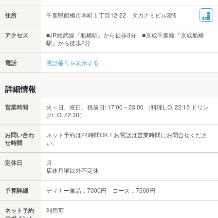
住所
千葉県船橋市本町１丁目12-22 タカナミビル3階
アクセス
■JR総武線『船橋駅』から徒歩3分 ■京成千葉線『京成船橋
駅』から徒歩2分
電話
電話番号を表示する
詳細情報
営業時間
火～日、祝日、祝前日: 17:00～23:00 （料理L.O. 22:15 ドリン
クL.O. 22:30）
お問い合わ
ネット予約は24時間OK！お電話は営業時間にお問合せくださ
せ時間
い。
定休日
月
店休月曜以外不定休
予算詳細
ディナー単品：7000円 コース：7500円
ネット予約
利用可