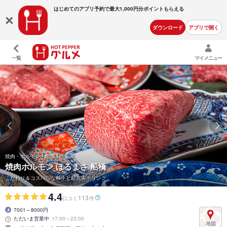
はじめてのアプリ予約で最大
1,000円分ポイントもらえる
ダウンロード
アプリで開く
一覧
マイメニュー
焼肉・ホルモン | 船橋 | 千葉県
焼肉ホルモン ほるまさ 船橋
こだわり＆コスパ◎な和牛と超充実ドリンク
4.4
113
口コミ
件
7001～8000円
ただいま営業中
17:00～23:00