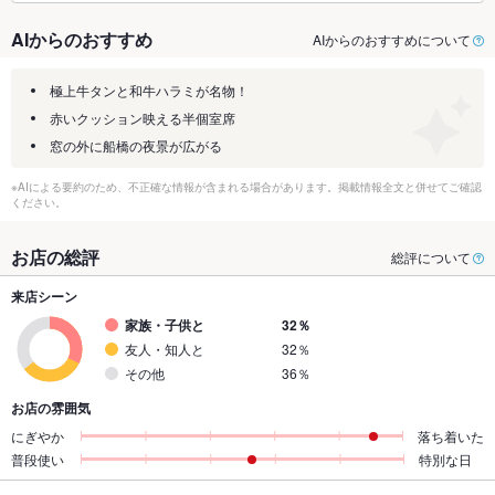
AIからのおすすめ
AIからのおすすめについて
極上牛タンと和牛ハラミが名物！
赤いクッション映える半個室席
窓の外に船橋の夜景が広がる
※AIによる要約のため、不正確な情報が含まれる場合があります。掲載情報全文と併せてご確認
ください。
お店の総評
総評について
来店シーン
家族・子供と
32％
友人・知人と
32％
その他
36％
お店の雰囲気
にぎやか
落ち着いた
普段使い
特別な日