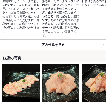
船橋駅近くに「シックでおし
落ち着いたダークブラウンの
仕切りがあるので
ゃれな店内」の隠れ家的焼肉
内装に、赤いクッションシー
になることもあり
屋。美味しい牛タン・和牛ハ
トが映える半個室ボックス
ラミなど当店自慢のお肉を、
席。仕切りで隣を気にせずく
落ち着いた店内でお腹いっぱ
つろげる、隠れ家らしい空間
いお楽しみいただけます！普
です。窓の外には船橋の夜景
段使いから、記念日などのお
が広がり、非日常感を演出。
祝い事にもご利用いただけま
デートや記念日、特別な夜の
す
食事にぴったりの雰囲気で
す。
店内外観を見る
お店の写真