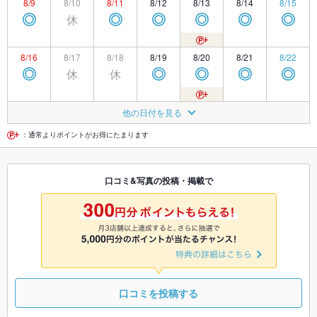
8/9
8/10
8/11
8/12
8/13
8/14
8/15
休
◎
◎
◎
◎
◎
◎
8/16
8/17
8/18
8/19
8/20
8/21
8/22
休
休
◎
◎
◎
◎
◎
8/23
8/24
8/25
8/26
8/27
8/28
8/29
他の日付を見る
休
◎
◎
◎
◎
◎
◎
：通常よりポイントがお得にたまります
8/30
8/31
9/1
9/2
9/3
9/4
9/5
口コミ&写真の投稿・掲載で
休
◎
◎
◎
◎
◎
◎
9/6
9/7
9/8
9/9
9/10
9/11
9/12
休
休
◎
◎
◎
◎
◎
口コミを投稿する