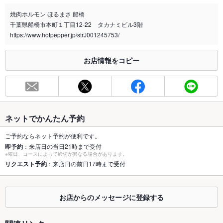
※喫煙の場合、加熱式たばこ限定です。
焼肉ホルモン ほるまさ 船橋
店内は加熱式たばこのみ喫煙可能です。
千葉県船橋市本町１丁目12-22 タカナミビル3階
喫煙専用室
https://www.hotpepper.jp/strJ001245753/
なし
※2020年4月1日～受動喫煙対策に関する法律が施行されています。正しい情報はお店へお問い
お店情報をコピー
合わせください。
お席
総席数
40席(個室はございません)
最大宴会収
16人(ご相談ください)
ネットでかんたん予約
容人数
ご予約ならネット予約が便利です。
個室
なし ：半個室席 2席用意あり
即予約
：来店日の当日21時まで受付
※曜日、コースによって締切が異なる場合があります。
座敷
リクエスト予約
：来店日の前日17時まで受付
なし
掘りごたつ
なし
お店からのメッセージに登録する
カウンター
なし