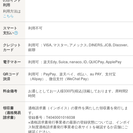
のポイント
利用
利用方法は
こちら
スマート
利用不可
支払い
クレジット
利用可 ：VISA､マスター､アメックス､DINERS､JCB､Discover､
カード
銀聯
電子マネー
利用可 ：楽天Edy､Suica､nanaco､iD､QUICPay､ApplePay
QRコード
利用可 ：PayPay、楽天ペイ、d払い、au PAY、支付宝
決済
（Alipay）、微信支付（WeChat Pay）
料金備考
お通しとしてお一人様330円(税込)頂戴しております。席時間2
時間
領収書
適格請求書（インボイス）の要件を満たした領収書を発行しま
（適格簡易
す。
請求書）
登録番号：T4040001016038
※適格請求書発行事業者の最新の登録状態については、インボイ
ス制度適格請求書発行事業者公表サイトを確認するか店舗にご
確認ください。