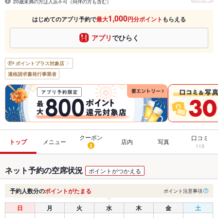
20歳未満の方は入店不可（同伴の方も含む）
1,000
はじめてのアプリ予約で
最大
円分ポイント
もらえる
アプリ
でひらく
ポイントプラス
対象店
適格請求書発行事業者
クーポン
口コミ
トップ
メニュー
店内
写真
2
113
ネット予約の空席状況
ポイントがつかえる
予約人数分の
ポイントがたまる
ポイント注意事項
日
月
火
水
木
金
土