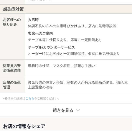
感染症対策
お客様への
入店時
取り組み
体調不良の方への自粛呼びかけあり、店内に消毒液設置
客席へのご案内
テーブル毎に仕切りあり、席毎に一定間隔あり
テーブル/カウンターサービス
オーダー時にお客様と一定間隔保持、個室に換気設備あり
従業員の安
勤務時の検温、マスク着用、頻繁な手洗い
全衛生管理
店舗の衛生
換気設備の設置と換気、多数の人が触れる箇所の消毒、備品/卓
管理
上設置物の消毒
※各項目の詳細は
こちら
をご確認ください。
続きを見る
たばこ
お店の情報をシェア
禁煙・喫煙
全席喫煙可