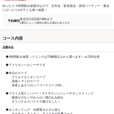
ゆったり３時間飲み放題付なので、忘年会・歓送迎会・貸切パーティー・宴会
にぴったり♪ポテトも食べ放題！
来店日の2日前18時まで
予約締切
※曜日によって締切が異なる場合があります。
コース内容
品数
8品
◆3時間飲み放題（ドリンクは70種類以上から選べます）※LO30分前
◆アメリカンヘルシーサラダ
◆本日のスープ
グリルドオニオンスープ
高槻トマトのスープ
海老とあさりのシーフードスープetc…
◆フライ人気ナンバー1 ！サクサクジューシーチキンスティック
脂身が少なくやわらかい鶏のむね肉を
オリジナルスパイスで揚げました！
◆オニオンリング 自家製タルタル添え
サクサク・オニオン、アメリカの定番フード。