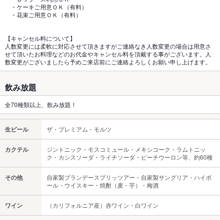
・ケーキご用意ＯＫ（有料）
・花束ご用意ＯＫ（有料）
【キャンセル料について】
人数変更には柔軟に対応させて頂きますがご連絡なき人数変更の場合は用意さ
せて頂いたお料理などのお代金やキャンセル料を頂戴する事がございます。人
数変更がございましたら予めご来店前にご連絡よろしくお願い申し上げます。
飲み放題
全70種類以上、飲み放題！
生ビール
ザ・プレミアム・モルツ
カクテル
ジントニック・モスコミュール・メキシコーク・ラムトニッ
ク・カシスソーダ・ライチソーダ・ピーチウーロン等、約60種
その他
自家製ブランデースプリッツアー・自家製サングリア・ハイボ
ール・ウイスキー・焼酎（麦・芋）・梅酒
ワイン
（カリフォルニア産）赤ワイン・白ワイン