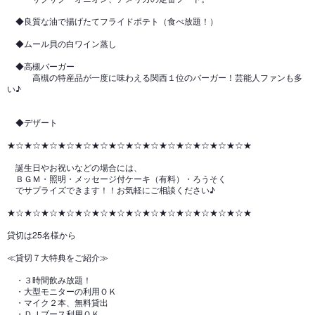
◆良質な油で揚げたてフライドポテト（食べ放題！）
◆ムール貝の白ワイン蒸し
◆高槻バーガー
高槻の特産品が一度に味わえる関西１位のバーガー！芸能人ファンも多
い♪
◆デザート
★☆★☆★☆★☆★☆★☆★☆★☆★☆★☆★☆★☆★☆★☆★
誕生日やお祝いなどの場合には、
ＢＧＭ・照明・メッセージ付ケーキ（有料）・ろうそく
でサプライズできます！！お気軽にご相談ください♪
★☆★☆★☆★☆★☆★☆★☆★☆★☆★☆★☆★☆★☆★☆★
貸切は25名様から
≪貸切７大特典をご紹介≫
・３時間飲み放題！
・大型モニターの利用ＯＫ
・マイク２本、無料貸出
・ＤＪブース利用ＯＫ