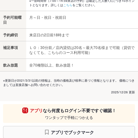
※一部時間帯（7:00～14:59来店の予約）は確定した人数1人につき10ポイン
トとなります。詳しくは
こちら
をご覧ください。
予約可能曜
月～日・祝日・祝前日
日
予約締切
来店日の2日前18時まで
補足事項
ＬＯ：30分前／店内貸切は20名～最大70名様まで可能（貸切で
なくても、こちらのコース利用可能）
飲み放題
全70種類以上、飲み放題！
※更新日が2021/3/31以前の情報は、当時の価格及び税率に基づく情報となります。 価格につき
ましては直接店舗へお問い合わせください。
2025/12/26 更新
アプリ
なら何度もログイン不要ですぐ確認！
ワンタップで手軽につかえる
アプリでブックマーク