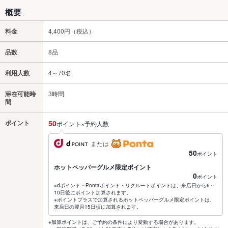
概要
料金
4,400円（税込）
品数
8品
利用人数
4～70名
滞在可能時
3時間
間
ポイント
50
ポイント×予約人数
または
50
ポイント
ホットペッパーグルメ限定ポイント
0
ポイント
※dポイント・Pontaポイント・リクルートポイントは、来店日から6～
10日後にポイント加算されます。
※ポイントプラスで加算されるホットペッパーグルメ限定ポイントは、
来店日の翌月15日頃に加算されます。
※加算ポイントは、ご予約の条件により変動する場合があります。