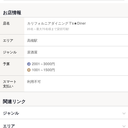
お店情報
店名
カリフォルニアダイニング T’s★Diner
20名～最大70名様まで貸切可能!
エリア
高槻駅
ジャンル
居酒屋
予算
2001～3000円
1001～1500円
スマート
利用不可
支払い
関連リンク
ジャンル
居酒屋
エリア