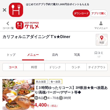
はじめてのアプリ予約で最大
1,000円分ポイントもらえる
ダウンロード
アプリで開く
コース一覧
マイメニュー
カリフォルニアダイニング T’s★Diner
口コミ
トップ
メニュー
店内
写真
17
コース
料理
ドリンク
ランチ
テイクアウト
飲み放題
食べ放題
【３時間ゆったりコース】3H飲放★食べ放題あ
り/高槻バーガー/デザート等◆
8品
4～70名
3時間
4,400
円（税込）