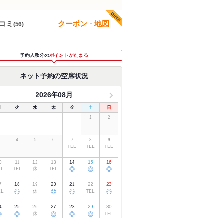
コミ
クーポン・地図
(
56
)
予約人数分の
ポイントがたまる
ネット予約の空席状況
2026年08月
月
火
水
木
金
土
日
1
2
3
4
5
6
7
8
9
TEL
TEL
TEL
0
11
12
13
14
15
16
EL
TEL
休
TEL
◎
◎
◎
7
18
19
20
21
22
23
EL
◎
休
◎
◎
TEL
◎
4
25
26
27
28
29
30
◎
◎
休
◎
◎
◎
TEL