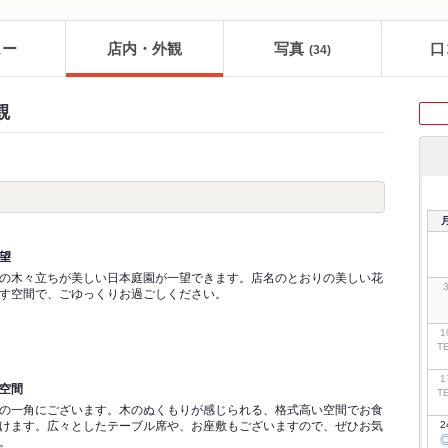
ュー
店内・外観
写真
口
(34)
観
望
の木々立ちが美しい日本庭園が一望できます。店名のとおりの美しい花
す空間で、ごゆっくりお過ごしください。
1
T
1
空間
T
の一角にございます。木のぬくもりが感じられる、格式高い空間でお食
けます。広々としたテーブル席や、お座敷もございますので、ぜひお気
2
。