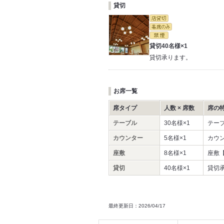
貸切
貸切40名様×1
貸切承ります。
お席一覧
席タイプ
人数 × 席数
席の
テーブル
30名様×1
テーブ
カウンター
5名様×1
カウ
座敷
8名様×1
座敷【
貸切
40名様×1
貸切
最終更新日：2026/04/17