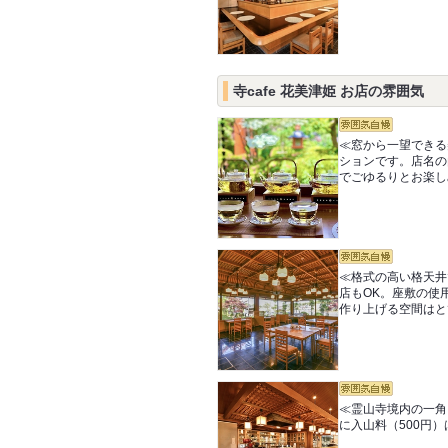
寺cafe 花美津姫 お店の雰囲気
≪窓から一望できる
ションです。店名の
でごゆるりとお楽し
≪格式の高い格天井
店もOK。座敷の使
作り上げる空間はと
≪霊山寺境内の一角
に入山料（500円