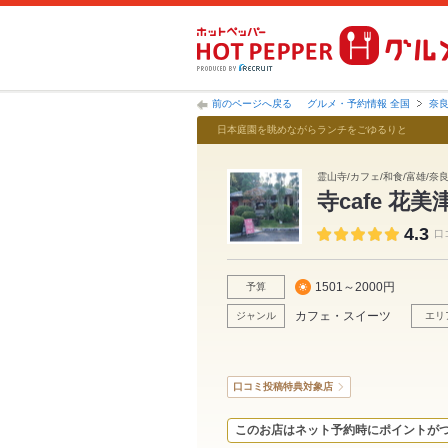
前のページへ戻る
グルメ・予約情報 全国
奈
日本庭園を眺めながらランチをごゆるりと
霊山寺/カフェ/和食/富雄/奈
寺cafe 花美
4.3
口
1501～2000円
予算
カフェ・スイーツ
ジャンル
エリ
口コミ投稿特典対象店
このお店はネット予約時にポイントが