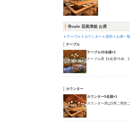
寺cafe 花美津姫 お席
テーブル
カウンター
貸切
お席一
テーブル
テーブル30名様×1
テーブル席【4名席×5卓、2
カウンター
カウンター5名様×1
カウンター席は5席ご用意