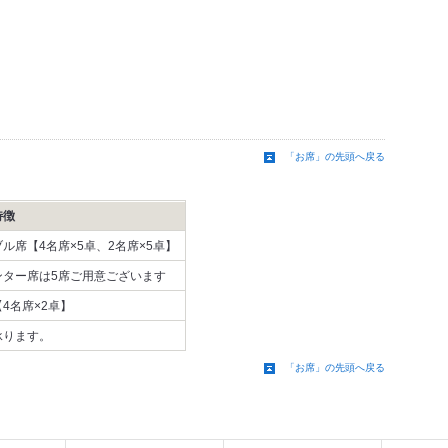
「お席」の先頭へ戻る
特徴
ル席【4名席×5卓、2名席×5卓】
ンター席は5席ご用意ございます
4名席×2卓】
承ります。
「お席」の先頭へ戻る