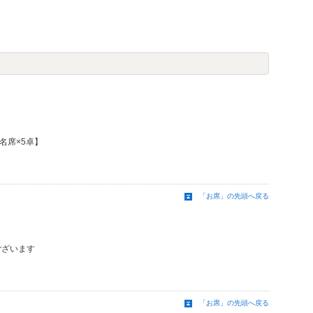
覧
名席×5卓】
「お席」の先頭へ戻る
ございます
「お席」の先頭へ戻る