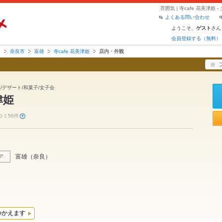
雰囲気 | 寺cafe 花美津
よくある問い合わせ
ようこそ、
さん
ゲスト
会員登録する（無料）
良
奈良市
富雄
寺cafe 花美津姫
店内・外観
良/デザート/和菓子/女子会
津姫
コミ56件
富雄
（
奈良
）
ア
つかえます