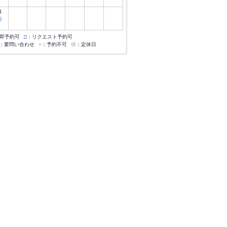
1
◎
即予約可
□
：リクエスト予約可
：要問い合わせ
×
：予約不可
休
：定休日