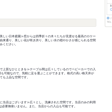
3
◎
：
TEL
美しい日本庭園≫窓からは四季折々の木々たちが見渡せる最高のロケー
由来通り、美しい花が咲き誇り、美しい水の穏やかさが感じられる空間
みください。
で上質なひとときを≫テーブル間は広々しているのでベビーカーでの入
用も可能なので、気軽に足を運ぶことができます。格式の高い格天井が
ても上品な空間です。
に当店はございます≫広々とし、洗練された空間です。当店のみの利用
）は必要御座いません。また、当店からの入山も可能です。