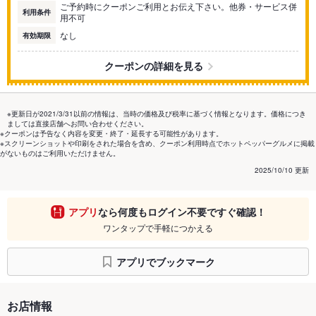
ご予約時にクーポンご利用とお伝え下さい。他券・サービス併
利用条件
用不可
なし
有効期限
クーポンの詳細を見る
※更新日が2021/3/31以前の情報は、当時の価格及び税率に基づく情報となります。価格につき
ましては直接店舗へお問い合わせください。
※クーポンは予告なく内容を変更・終了・延長する可能性があります。
※スクリーンショットや印刷をされた場合を含め、クーポン利用時点でホットペッパーグルメに掲載
がないものはご利用いただけません。
2025/10/10 更新
アプリ
なら何度もログイン不要ですぐ確認！
ワンタップで手軽につかえる
アプリでブックマーク
お店情報