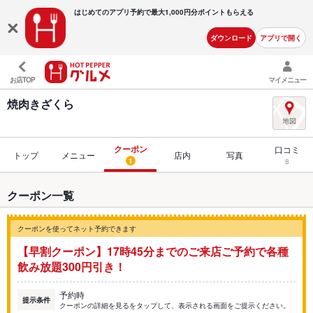
はじめてのアプリ予約で最大
1,000円分ポイントもらえる
ダウンロード
アプリで開く
お店TOP
マイメニュー
焼肉きざくら
クーポン
口コミ
トップ
メニュー
店内
写真
1
8
クーポン一覧
クーポンを使ってネット予約できます
【早割クーポン】17時45分までのご来店ご予約で各種
飲み放題300円引き！
予約時
提示条件
クーポンの詳細を見るをタップして、表示される画面をご提示ください。