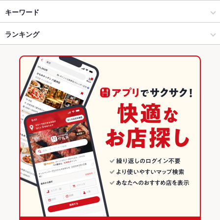
佐賀県その他 × 焼肉・ホルモン
佐賀県内その他 × 焼肉・ホルモン
肥前旭駅
キーワード
佐賀県その他 × 焼肉
佐賀県内その他 × 焼肉
ランキング
馬刺し
エビ料理
刺身
フライドポテト
ウインナー
うどん
杏仁豆腐
ビビンバ
石焼きビビンバ
デザート
肥前旭駅 × 焼肉・ホルモン
佐賀
佐賀のグルメランキング
肥前旭駅 × 焼肉
佐賀 × 焼肉・ホルモン
佐賀の焼肉・ホルモンランキング
佐賀 × 焼肉
佐賀県その他のグルメランキング
佐賀県その他の焼肉・ホルモンランキング