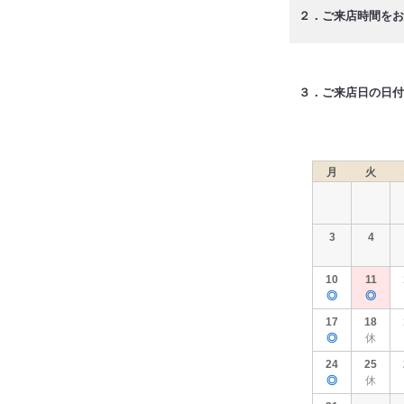
２．ご来店時間をお
３．ご来店日の日付
月
火
3
4
10
11
◎
◎
17
18
◎
休
24
25
◎
休