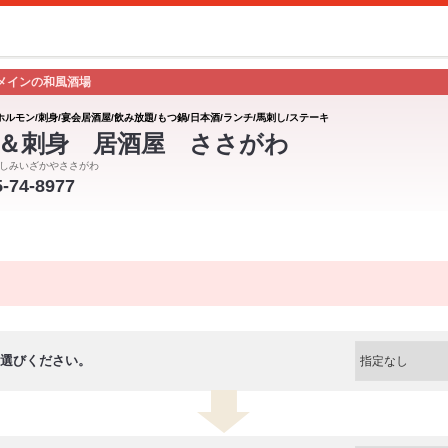
がメインの和風酒場
ホルモン/刺身/宴会居酒屋/飲み放題/もつ鍋/日本酒/ランチ/馬刺し/ステーキ
＆刺身 居酒屋 ささがわ
しみいざかやささがわ
5-74-8977
選びください。