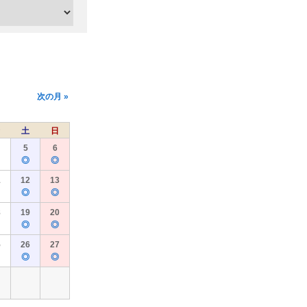
次の月 »
土
日
5
6
◎
◎
1
12
13
◎
◎
8
19
20
◎
◎
5
26
27
◎
◎