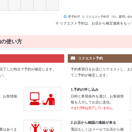
◎
即予約可
□
リクエスト予約可
TEL
要問い合
※ リクエスト予約は、お店から確定連絡をもっ
約の使い方
リクエスト予約
完了した時点で予約が確定します。
予約希望日をお店にリクエストし、お
い。
てご予約が確定します。
1.予約の申し込み
、お客情報
日時と希望条件を選び、お客様情
報を入力してお店に送信。
※まだ予約は完了していません。
2.お店から確認の連絡が来る
要はありま
電話もしくはメールでお店から確