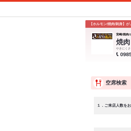
【ホルモン/焼肉/刺身】
宮崎/焼肉/
焼肉
やきにくさ
098
空席検索
１．ご来店人数をお