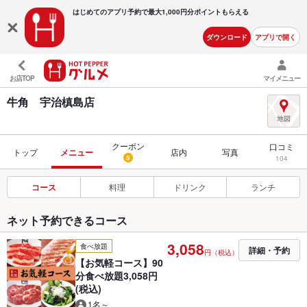
はじめてのアプリ予約で最大
1,000円分ポイントもらえる
ダウンロード
アプリで開く
お店TOP
マイメニュー
牛角 宇治槙島店
クーポン
口コミ
トップ
メニュー
店内
写真
5
104
コース
料理
ドリンク
ランチ
ネット予約できるコース
3,058
食べ放題
詳細・予約
円（税込）
【お気軽コース】90
分食べ放題3,058円
(税込)
1名～