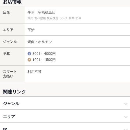
お店情報
店名
牛角 宇治槙島店
焼肉 食べ放題 飲み放題 ランチ 和牛 団体
エリア
宇治
ジャンル
焼肉・ホルモン
予算
3001～4000円
1001～1500円
スマート
利用不可
支払い
関連リンク
ジャンル
焼肉・ホルモン
エリア
焼肉
宇治
駅