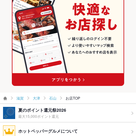
英語メニュ
あり
ー
その他設備
－
その他
飲み放題
あり
食べ放題
なし
お子様連れ
お子様連れOK
ウェディン
－
グパーティ
ー二次会
滋賀
大津
石山
お店TOP
夏のポイント還元祭2026
お祝い・サ
可
プライズ対
最大15,000ポイント還元
応
ホットペッパーグルメについて
備考
－