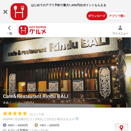
はじめてのアプリ予約で最大
1,000円分ポイントもらえる
ダウンロード
アプリで開く
一覧
マイメニュー
アジア・エスニック料理 | 石山 | 滋賀県
Cafe&Restaurant Rindu BALI
本格インドネシア料理♪
-
1
口コミ
件
2026年1月以降の口コミ5件以上で評点が表示されます
3001～4000円
1501～2000円
ただいま営業中
11:00～23:00