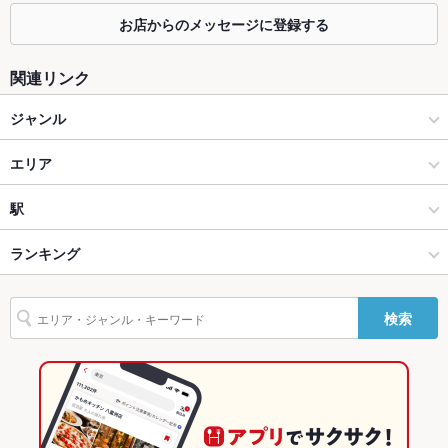
お店からのメッセージに登録する
個室
なし
座敷
なし
関連リンク
掘りごたつ
なし
ジャンル
カウンター
なし
アジア・エスニック料理
エリア
ソファー
なし
アジア・エスニック料理全般
石山
駅
テラス席
なし
大津 × アジア・エスニック料理
石山 × アジア・エスニック料理
石山駅
ランキング
貸切
貸切不可
大津 × アジア・エスニック料理全般
石山 × アジア・エスニック料理全般
京阪石山駅
滋賀のグルメランキング
設備
検索
石山駅 × アジア・エスニック料理
滋賀
滋賀のアジア・エスニック料理ランキング
Wi-Fi
なし
石山駅 × アジア・エスニック料理全般
滋賀 × アジア・エスニック料理
大津のグルメランキング
バリアフリ
なし
ー
滋賀 × アジア・エスニック料理全般
石山のグルメランキング
駐車場
なし