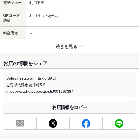
電子マネー
利用不可
QRコード
利用可 ：PayPay
決済
料金備考
－
続きを見る
たばこ
お店の情報をシェア
禁煙・喫煙
全席禁煙
Cafe&Restaurant Rindu BALI
喫煙専用室
あり
滋賀県大津市粟津町5-9
https://www.hotpepper.jp/strJ001263384/
※2020年4月1日～受動喫煙対策に関する法律が施行されています。正しい情報はお店へお問い
合わせください。
お店情報をコピー
お席
総席数
40席
最大宴会収
30人
容人数