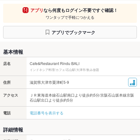
アプリ
なら何度もログイン不要ですぐ確認！
ワンタップで手軽につかえる
アプリでブックマーク
基本情報
店名
Cafe&Restaurant Rindu BALI
インドネシア料理/カフェ/石山駅/大津市/飲み放題
住所
滋賀県大津市粟津町5-9
アクセス
ＪＲ東海道本線石山駅南口より徒歩約5分/京阪石山坂本線京阪
石山駅出口より徒歩約5分
電話
電話番号を表示する
詳細情報