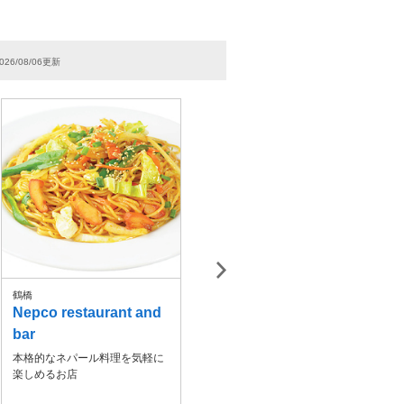
026/08/06更新
鶴橋
枚方
難
Nepco restaurant and
熱帯食堂 枚方店
H
bar
枚方でタイ&バリのごはんが楽
シ
しめる！
本格的なネパール料理を気軽に
楽しめるお店