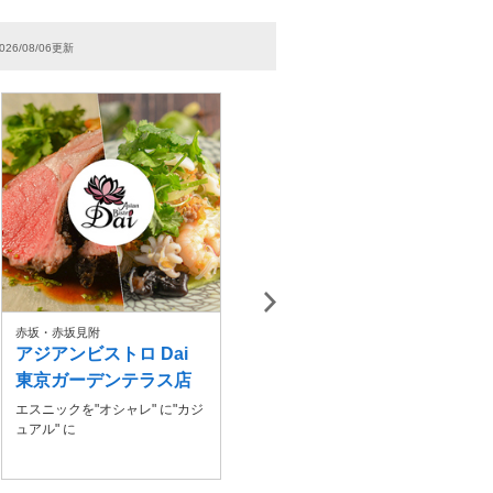
026/08/06更新
赤坂・赤坂見附
阿佐ヶ谷
新
アジアンビストロ Dai
シバダイニング
東京ガーデンテラス店
宴会歓迎 高コスパ飲み放題付
きコースあり
エスニックを"オシャレ" に"カジ
ュアル" に
カ