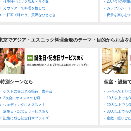
仕事帰りにサク飲み・サク飯
2人だけの空間
カウンターで料理を愉しむ
カップルシート
一軒家で味わう、贅沢なひととき
夜景を楽しむ
東京でアジア・エスニック料理全般のテーマ・目的からお店を
特別シーンなら
個室・設備
ゲストに喜ばれる接待・食事会
5～9人でもO
2次会にオススメのお店
10人以上でも
ウェディングにオススメ！
20人以上でも
誕生日・記念日サービスあり
30人以上でも
記憶に残る記念日サプライズ
座敷・掘りご