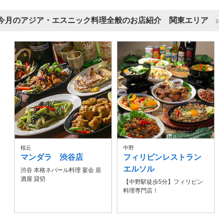
今月のアジア・エスニック料理全般のお店紹介 関東エリア
2
桜丘
中野
マンダラ 渋谷店
フィリピンレストラン
エルソル
渋谷 本格ネパール料理 宴会 居
酒屋 貸切
【中野駅徒歩5分】フィリピン
料理専門店！