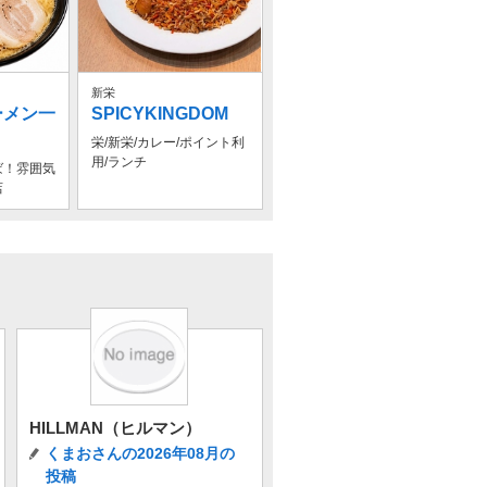
新栄
ーメン一
SPICYKINGDOM
栄/新栄/カレー/ポイント利
用/ランチ
ば！雰囲気
店
HILLMAN（ヒルマン）
くまおさんの2026年08月の
投稿