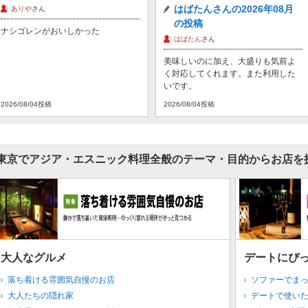
はばたんさんの2026年08月
ありや
さん
の投稿
ナシゴレンがおいしかった
はばたん
さん
美味しいのに加え、大盛りも気前よ
く対応してくれます。また利用した
いです。
2026/08/04投稿
2026/08/04投稿
東京でアジア・エスニック料理全般のテーマ・目的からお店を
大人なグルメ
デートにぴ
落ち着ける雰囲気自慢のお店
ソファーでま
大人たちの隠れ家
デートで使い