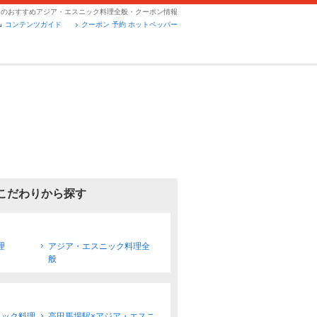
国のおすすめアジア・エスニック料理全般・クーポン情報
コンテンツガイド
クーポン 予約 ホットペッパー
こだわりから探す
理
アジア・エスニック料理全
般
ニック料理
高田馬場駅×アジア・エスニ