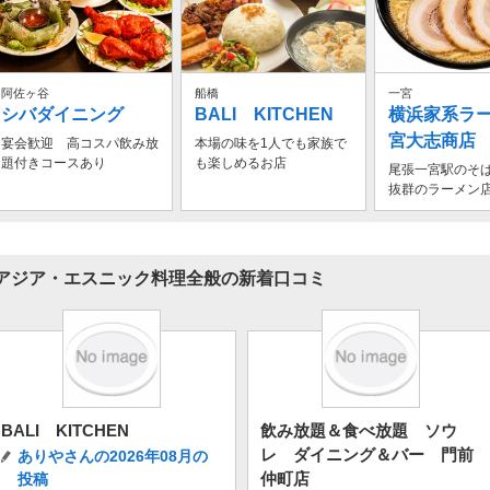
阿佐ヶ谷
船橋
一宮
シバダイニング
BALI KITCHEN
横浜家系ラ
宮大志商店
宴会歓迎 高コスパ飲み放
本場の味を1人でも家族で
題付きコースあり
も楽しめるお店
尾張一宮駅のそ
抜群のラーメン
アジア・エスニック料理全般の新着口コミ
BALI KITCHEN
飲み放題＆食べ放題 ソウ
レ ダイニング＆バー 門前
ありやさんの2026年08月の
仲町店
投稿