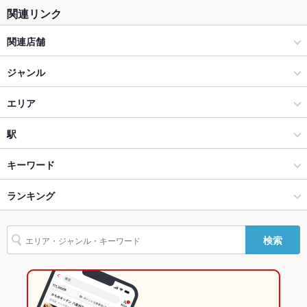
関連リンク
テラス席
なし
関連店舗
貸切
貸切可 ：20人～50人可、50人以上可
den
ジャンル
夜景がきれ
あり
いなお席
アジア・エスニック料理
エリア
設備
アジア・エスニック料理全般
丸の内
駅
Wi-Fi
あり
バリアフリ
あり ：車椅子で入店可
東京・大手町・日本橋・人形町 × アジア・エスニック料理
丸の内 × アジア・エスニック料理
東京駅
キーワード
ー
東京・大手町・日本橋・人形町 × アジア・エスニック料理全般
丸の内 × アジア・エスニック料理全般
ランキング
カニ料理
フライドポテト
杏仁豆腐
ラクサ
デザート
駐車場
あり
東京駅 × アジア・エスニック料理
東京
東京のグルメランキング
バンド演奏
可
検索
東京駅 × アジア・エスニック料理全般
東京 × アジア・エスニック料理
東京のアジア・エスニック料理ランキング
TV・プロジ
あり
ェクタ
東京 × アジア・エスニック料理全般
東京・大手町・日本橋・人形町のグルメランキング
その他設備
－