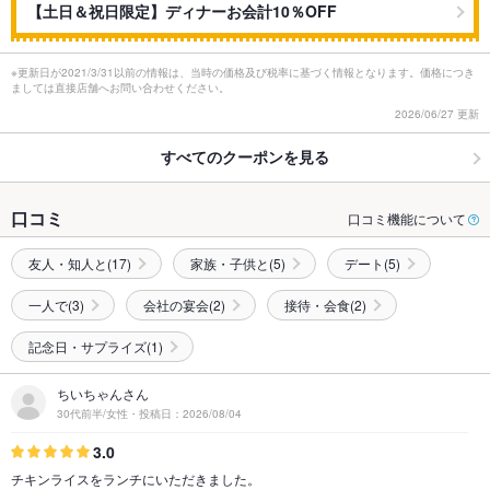
【土日＆祝日限定】ディナーお会計10％OFF
※更新日が2021/3/31以前の情報は、当時の価格及び税率に基づく情報となります。価格につき
ましては直接店舗へお問い合わせください。
2026/06/27 更新
すべてのクーポンを見る
口コミ
口コミ機能について
友人・知人と(17)
家族・子供と(5)
デート(5)
一人で(3)
会社の宴会(2)
接待・会食(2)
記念日・サプライズ(1)
ちいちゃんさん
30代前半/女性・投稿日：2026/08/04
3.0
チキンライスをランチにいただきました。