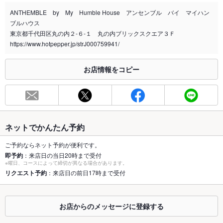
店舗近くに喫煙スペース有り
ANTHEMBLE by My Humble House アンセンブル バイ マイハン
ブルハウス
喫煙専用室
なし
東京都千代田区丸の内２-６-１ 丸の内ブリックスクエア３Ｆ
https://www.hotpepper.jp/strJ000759941/
※2020年4月1日～受動喫煙対策に関する法律が施行されています。正しい情報はお店へお問い
合わせください。
お席
お店情報をコピー
総席数
70席
最大宴会収
40人(着席時40人 立食時100人)
容人数
ネットでかんたん予約
個室
あり
ご予約ならネット予約が便利です。
座敷
なし
即予約
：来店日の当日20時まで受付
※曜日、コースによって締切が異なる場合があります。
リクエスト予約
：来店日の前日17時まで受付
掘りごたつ
なし
カウンター
なし
お店からのメッセージに登録する
ソファー
なし