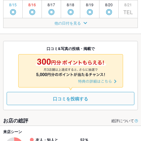
8/15
8/16
8/17
8/18
8/19
8/20
8/21
TEL
◎
◎
◎
◎
◎
◎
8/22
8/23
8/24
8/25
8/26
8/27
8/28
他の日付を見る
◎
◎
◎
◎
◎
◎
◎
8/29
8/30
8/31
9/1
9/2
9/3
9/4
TEL
◎
◎
◎
◎
◎
◎
口コミ&写真の投稿・掲載で
9/5
9/6
9/7
9/8
9/9
9/10
9/11
TEL
TEL
TEL
TEL
◎
◎
◎
口コミを投稿する
お店の総評
総評について
来店シーン
友人・知人と
52％