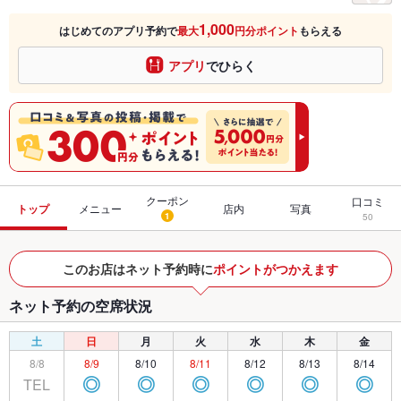
1,000
はじめてのアプリ予約で
最大
円分ポイント
もらえる
アプリ
でひらく
クーポン
口コミ
トップ
メニュー
店内
写真
1
50
このお店はネット予約時に
ポイントがつかえます
ネット予約の空席状況
土
日
月
火
水
木
金
8/8
8/9
8/10
8/11
8/12
8/13
8/14
TEL
◎
◎
◎
◎
◎
◎