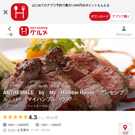
はじめてのアプリ予約で最大
1,000円分ポイントもらえる
ダウンロード
アプリで開く
一覧
マイメニュー
アジア・エスニック料理 | 丸の内 | 東京都
ANTHEMBLE by My Humble House アンセンブ
ル バイ マイハンブルハウス
アジアンタパスとウィスキーのお店
4.3
50
口コミ
件
4001～5000円
1001～1500円
ただいま営業中
17:00～22:00