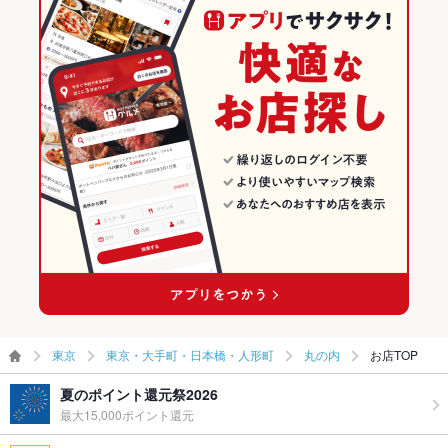
東京・大手町・日本橋・人形町のアジア・エスニック料理ランキ
その他
ング
飲み放題
あり
丸の内のグルメランキング
食べ放題
なし
丸の内のアジア・エスニック料理ランキング
お子様連れ
お子様連れOK ：ランチタイムはOK。 ベビーチェアはありま
せん。 ディナータイムはご遠慮願います。
ウェディン
ご不明な点はお気軽に店舗までお問い合わせ下さい
グパーティ
ー二次会
ライブショ
あり
ー
備考
ライブ・生演奏あり
東京
東京・大手町・日本橋・人形町
丸の内
お店TOP
夏のポイント還元祭2026
最大15,000ポイント還元