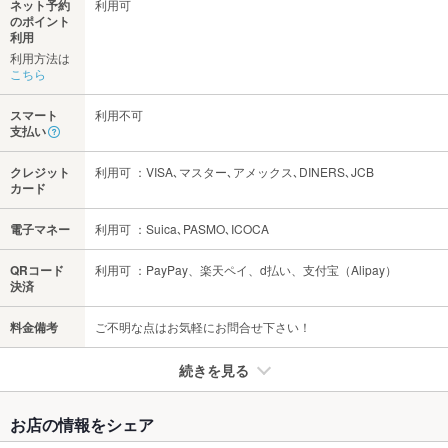
ネット予約
利用可
のポイント
利用
利用方法は
こちら
スマート
利用不可
支払い
クレジット
利用可 ：VISA､マスター､アメックス､DINERS､JCB
カード
電子マネー
利用可 ：Suica､PASMO､ICOCA
QRコード
利用可 ：PayPay、楽天ペイ、d払い、支付宝（Alipay）
決済
料金備考
ご不明な点はお気軽にお問合せ下さい！
続きを見る
たばこ
お店の情報をシェア
禁煙・喫煙
全席禁煙