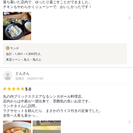
落ち着いた店内で、ゆったり過ごすことができました。
チキンもやわらかくジューシーで、おいしかったです！
ランチ
会計：1,001～1,500円/人
来店シーン：友人・知人と
とんさん
投稿日：2026/07/20
5.0
丸の内ブリックスクエアなるシンガポール料理店。
店内からは中庭が一望出来て、雰囲気の良いお店です。
ランチタイムに訪問。
ラクサセットを頼んだら、まさかのライス付きの定食でした。
女性一人客も多かっ…