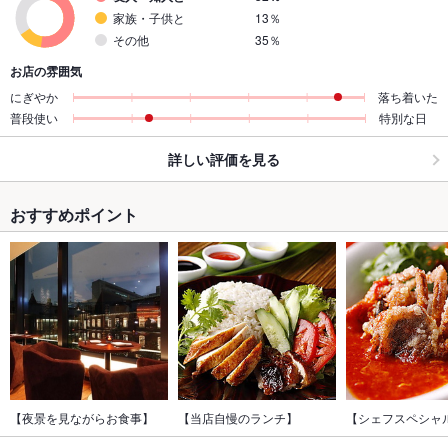
家族・子供と
13％
その他
35％
お店の雰囲気
にぎやか
落ち着いた
普段使い
特別な日
詳しい評価を見る
おすすめポイント
【夜景を見ながらお食事】
【当店自慢のランチ】
【シェフスペシャ