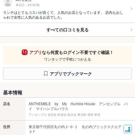
来店日：2016/08
ランチはとてもコスパが良くて、人気のお店となっています。 店内もおし
ゃれで女性に人気のあるお店でした。
すべての口コミを見る
アプリ
なら何度もログイン不要ですぐ確認！
ワンタップで手軽につかえる
アプリでブックマーク
基本情報
店名
ANTHEMBLE by My Humble House アンセンブル バ
イ マイハンブルハウス
アンセンブル 送別会 歓迎会 飲み会 東京駅 個室 夜景
住所
東京都千代田区丸の内２-６-１ 丸の内ブリックスクエア
３Ｆ