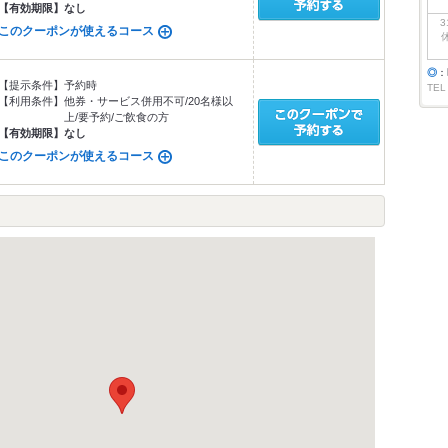
【有効期限】
なし
3
このクーポンが使えるコース
◎
：
【提示条件】
予約時
TEL
【利用条件】
他券・サービス併用不可/20名様以
上/要予約/ご飲食の方
【有効期限】
なし
このクーポンが使えるコース