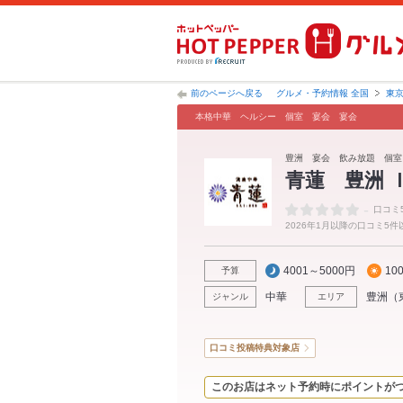
前のページへ戻る
グルメ・予約情報 全国
東
本格中華 ヘルシー 個室 宴会 宴会
豊洲 宴会 飲み放題 個室
青蓮 豊洲 Ｉ
-
口コミ
2026年1月以降の口コミ5
4001～5000円
10
予算
中華
豊洲
（
ジャンル
エリア
口コミ投稿特典対象店
このお店はネット予約時にポイントが