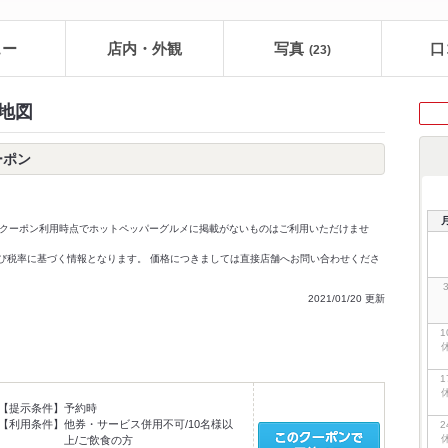
ュー
店内・外観
写真
口
(23)
・地図
ーポン
クーポン利用時点でホットペッパーグルメに掲載がないものはご利用いただけませ
価格及び税率に基づく情報となります。 価格につきましては直接店舗へお問い合わせくださ
2021/01/20 更新
1
1
【提示条件】
予約時
【利用条件】
他券・サービス併用不可/10名様以
2
上/ご飲食の方