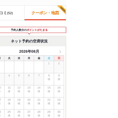
コミ
クーポン・地図
(
52
)
予約人数分の
ポイントがたまる
ネット予約の空席状況
2026年08月
月
火
水
木
金
土
日
1
2
3
4
5
6
7
8
9
休
休
0
11
12
13
14
15
16
休
休
休
休
休
休
休
7
18
19
20
21
22
23
休
休
休
休
休
休
休
4
25
26
27
28
29
30
休
休
休
休
休
休
休