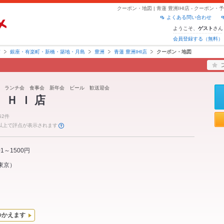
クーポン・地図 | 青蓮 豊洲IHI店 - クーポ
よくある問い合わせ
ようこそ、
さん
ゲスト
会員登録する（無料）
京
銀座・有楽町・新橋・築地・月島
豊洲
青蓮 豊洲IHI店
クーポン・地図
 ランチ会 食事会 新年会 ビール 歓送迎会
 Ｈ Ｉ 店
52件
件以上で評点が表示されます
01～1500円
東京
）
つかえます