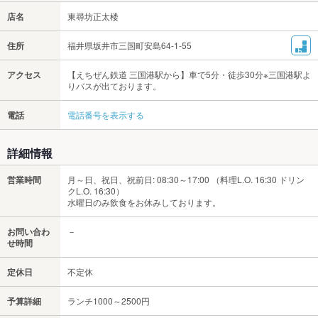
店名
東尋坊正太楼
住所
福井県坂井市三国町安島64-1-55
アクセス
【えちぜん鉄道 三国港駅から】車で5分・徒歩30分※三国港駅よ
りバスが出ております。
電話
電話番号を表示する
詳細情報
営業時間
月～日、祝日、祝前日: 08:30～17:00 （料理L.O. 16:30 ドリン
クL.O. 16:30）
水曜日のみ飲食をお休みしております。
お問い合わ
－
せ時間
定休日
不定休
予算詳細
ランチ1000～2500円