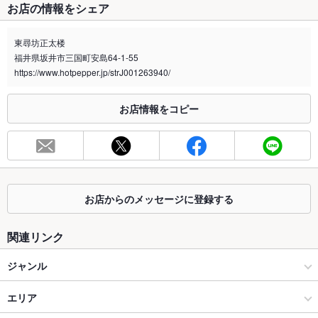
お店の情報をシェア
禁煙・喫煙
全席禁煙
喫煙所は店外に設置しております。屋根・灰皿等はございま
東尋坊正太楼
す。
福井県坂井市三国町安島64-1-55
喫煙専用室
https://www.hotpepper.jp/strJ001263940/
あり
※2020年4月1日～受動喫煙対策に関する法律が施行されています。正しい情報はお店へお問い
お店情報をコピー
合わせください。
お席
総席数
56席(座敷席・テラス席がございます)
最大宴会収
－
容人数
お店からのメッセージに登録する
個室
なし
関連リンク
座敷
なし
ジャンル
掘りごたつ
なし
和食
エリア
カウンター
なし