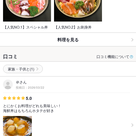
【人気NO.1】スペシャル丼
【人気NO.2】お刺身丼
料理を見る
口コミ
口コミ機能について
家族・子供と(1)
＠さん
投稿日：2026/03/22
5.0
とにかくお料理がどれも美味しい！
海鮮丼はもちろんホタテが好き