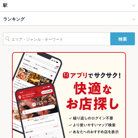
和食全般
坂井
駅
ソファー
なし
坂井市 × 和食
坂井 × 和食
三国港駅
ランキング
テラス席
なし
坂井市 × 和食全般
坂井 × 和食全般
福井のグルメランキング
貸切
貸切不可
検索
三国港駅 × 和食
福井
福井の和食ランキング
設備
Wi-Fi
なし
三国港駅 × 和食全般
福井 × 和食
坂井市のグルメランキング
バリアフリ
なし
福井 × 和食全般
坂井のグルメランキング
ー
駐車場
あり
その他設備
－
その他
飲み放題
なし
食べ放題
なし