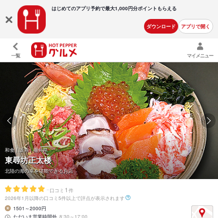
はじめてのアプリ予約で最大
1,000円分ポイントもらえる
ダウンロード
アプリで開く
一覧
マイメニュー
和食 | 坂井 | 福井県
東尋坊正太楼
北陸の海の幸を堪能できるお店
-
1
口コミ
件
2026年1月以降の口コミ5件以上で評点が表示されます
1501～2000円
ただいま営業時間外
8:30～17:00