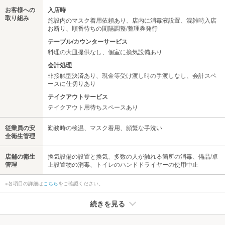
お客様への
入店時
取り組み
施設内のマスク着用依頼あり、店内に消毒液設置、混雑時入店
お断り、順番待ちの間隔調整/整理券発行
テーブル/カウンターサービス
料理の大皿提供なし、個室に換気設備あり
会計処理
非接触型決済あり、現金等受け渡し時の手渡しなし、会計スペ
ースに仕切りあり
テイクアウトサービス
テイクアウト用待ちスペースあり
従業員の安
勤務時の検温、マスク着用、頻繁な手洗い
全衛生管理
店舗の衛生
換気設備の設置と換気、多数の人が触れる箇所の消毒、備品/卓
管理
上設置物の消毒、トイレのハンドドライヤーの使用中止
※各項目の詳細は
こちら
をご確認ください。
続きを見る
たばこ