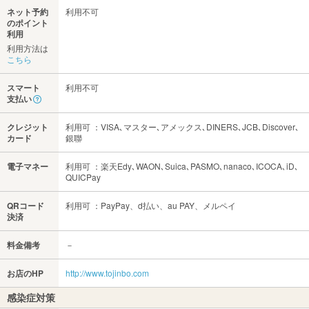
ネット予約
利用不可
のポイント
利用
利用方法は
こちら
スマート
利用不可
支払い
クレジット
利用可 ：VISA､マスター､アメックス､DINERS､JCB､Discover､
カード
銀聯
電子マネー
利用可 ：楽天Edy､WAON､Suica､PASMO､nanaco､ICOCA､iD､
QUICPay
QRコード
利用可 ：PayPay、d払い、au PAY、メルペイ
決済
料金備考
－
お店のHP
http://www.tojinbo.com
感染症対策