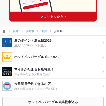
お子様連れ
お子様連れ歓迎
ウェディン
－
グパーティ
ー二次会
福井
坂井市
坂井
お店TOP
お祝い・サ
可
プライズ対
夏のポイント還元祭2026
応
最大15,000ポイント還元
ペット同伴
可
ホットペッパーグルメについて
備考
ペット同伴は商店街沿いの炉端コーナーのみとなります。炉端
コーナーでも海鮮丼等は召し上がれます。
マイルがたまるお店特集！
マイルがたまるお店をご紹介
今日明日予約できるお店
急ぎの飲み会でもネット予約OK！
ホットペッパーグルメ掲載申込み