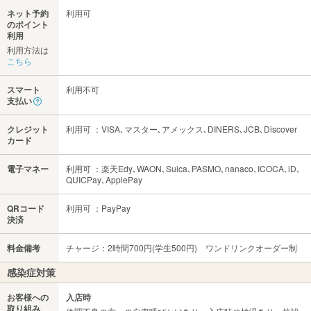
ネット予約
利用可
のポイント
利用
利用方法は
こちら
スマート
利用不可
支払い
クレジット
利用可 ：VISA､マスター､アメックス､DINERS､JCB､Discover
カード
電子マネー
利用可 ：楽天Edy､WAON､Suica､PASMO､nanaco､ICOCA､iD､
QUICPay､ApplePay
QRコード
利用可 ：PayPay
決済
料金備考
チャージ：2時間700円(学生500円) ワンドリンクオーダー制
感染症対策
お客様への
入店時
取り組み