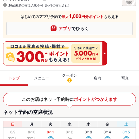
20歳未満の方は入店不可（同伴の方も含む）
1,000
はじめてのアプリ予約で
最大
円分ポイント
もらえる
アプリ
でひらく
クーポン
トップ
メニュー
店内
写真
2
このお店はネット予約時に
ポイントがつかえます
ネット予約の空席状況
日
月
火
水
木
金
土
8/9
8/10
8/11
8/12
8/13
8/14
8/15