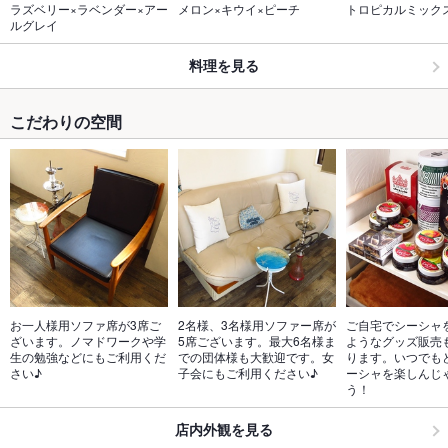
ラズベリー×ラベンダー×アー
メロン×キウイ×ピーチ
トロピカルミック
ルグレイ
料理を見る
こだわりの空間
お一人様用ソファ席が3席ご
2名様、3名様用ソファー席が
ご自宅でシーシャ
ざいます。ノマドワークや学
5席ございます。最大6名様ま
ようなグッズ販売
生の勉強などにもご利用くだ
での団体様も大歓迎です。女
ります。いつでも
さい♪
子会にもご利用ください♪
ーシャを楽しんじ
う！
店内外観を見る