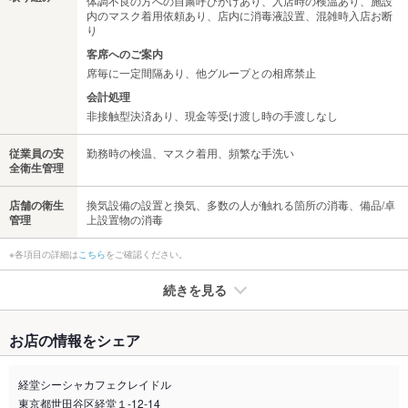
体調不良の方への自粛呼びかけあり、入店時の検温あり、施設
内のマスク着用依頼あり、店内に消毒液設置、混雑時入店お断
り
客席へのご案内
席毎に一定間隔あり、他グループとの相席禁止
会計処理
非接触型決済あり、現金等受け渡し時の手渡しなし
従業員の安
勤務時の検温、マスク着用、頻繁な手洗い
全衛生管理
店舗の衛生
換気設備の設置と換気、多数の人が触れる箇所の消毒、備品/卓
管理
上設置物の消毒
※各項目の詳細は
こちら
をご確認ください。
続きを見る
たばこ
お店の情報をシェア
禁煙・喫煙
全席喫煙可
経堂シーシャカフェクレイドル
喫煙専用室
なし
東京都世田谷区経堂１-12-14