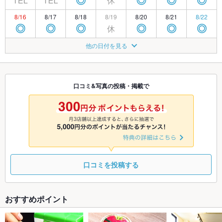
TEL
TEL
休
◎
◎
◎
◎
8/16
8/17
8/18
8/19
8/20
8/21
8/22
休
◎
◎
◎
◎
◎
◎
8/23
8/24
8/25
8/26
8/27
8/28
8/29
他の日付を見る
休
◎
◎
◎
◎
◎
◎
8/30
8/31
9/1
9/2
9/3
9/4
9/5
休
◎
◎
◎
◎
◎
◎
口コミ&写真の投稿・掲載で
9/6
9/7
9/8
9/9
9/10
9/11
9/12
休
◎
◎
◎
◎
◎
◎
口コミを投稿する
おすすめポイント