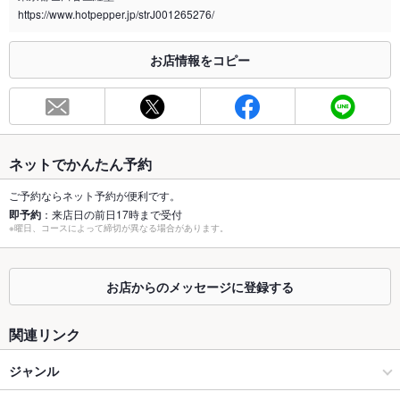
https://www.hotpepper.jp/strJ001265276/
※2020年4月1日～受動喫煙対策に関する法律が施行されています。正しい情報はお店へお問い
合わせください。
お店情報をコピー
お席
総席数
15席
最大宴会収
15人
容人数
ネットでかんたん予約
個室
なし
ご予約ならネット予約が便利です。
即予約
：来店日の前日17時まで受付
座敷
なし
※曜日、コースによって締切が異なる場合があります。
掘りごたつ
なし
お店からのメッセージに登録する
カウンター
なし
ソファー
あり
関連リンク
テラス席
なし
ジャンル
貸切
貸切不可 ：お電話にて応相談ください。