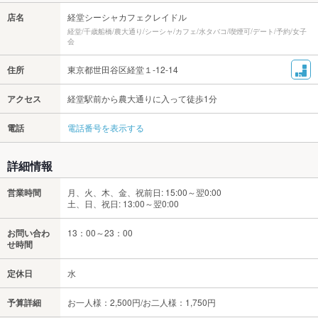
店名
経堂シーシャカフェクレイドル
経堂/千歳船橋/農大通り/シーシャ/カフェ/水タバコ/喫煙可/デート/予約/女子
会
住所
東京都世田谷区経堂１-12-14
アクセス
経堂駅前から農大通りに入って徒歩1分
電話
電話番号を表示する
詳細情報
営業時間
月、火、木、金、祝前日: 15:00～翌0:00
土、日、祝日: 13:00～翌0:00
お問い合わ
13：00～23：00
せ時間
定休日
水
予算詳細
お一人様：2,500円/お二人様：1,750円