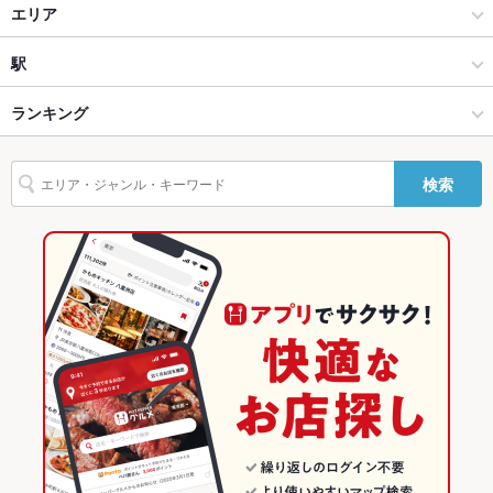
カフェ・スイーツ
エリア
設備
カフェ
経堂
駅
Wi-Fi
あり
経堂・千歳船橋 × カフェ・スイーツ
経堂 × カフェ・スイーツ
経堂駅
ランキング
バリアフリ
なし
ー
経堂・千歳船橋 × カフェ
経堂 × カフェ
豪徳寺駅
東京のグルメランキング
検索
駐車場
なし
経堂駅 × カフェ・スイーツ
東京
千歳船橋駅
東京のカフェ・スイーツランキング
英語メニュ
あり
ー
経堂駅 × カフェ
東京 × カフェ・スイーツ
経堂・千歳船橋のグルメランキング
その他設備
－
東京 × カフェ
経堂のグルメランキング
その他
飲み放題
なし
食べ放題
なし
お子様連れ
お子様連れ不可