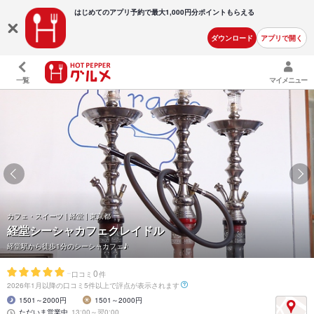
はじめてのアプリ予約で最大
1,000円分ポイントもらえる
ダウンロード
アプリで開く
一覧
マイメニュー
カフェ・スイーツ | 経堂 | 東京都
経堂シーシャカフェクレイドル
経堂駅から徒歩1分のシーシャカフェ♪
-
0
口コミ
件
2026年1月以降の口コミ5件以上で評点が表示されます
1501～2000円
1501～2000円
ただいま営業中
13:00～翌0:00