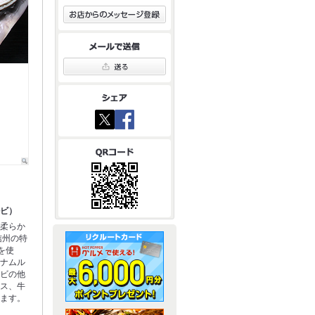
ルビ）
た柔らか
信州の特
を使
、ナムル
ルビの他
ース、牛
います。