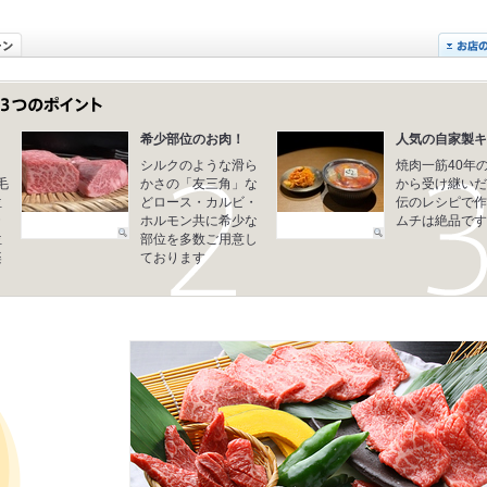
希少部位のお肉！
人気の自家製キ
シルクのような滑ら
焼肉一筋40年
毛
かさの「友三角」な
から受け継いだ
位
どロース・カルビ・
伝のレシピで作
ホルモン共に希少な
ムチは絶品です
位
部位を多数ご用意し
楽
ております