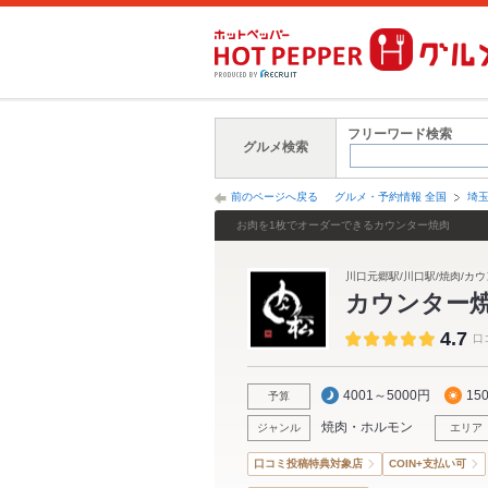
フリーワード検索
グルメ検索
前のページへ戻る
グルメ・予約情報 全国
埼
お肉を1枚でオーダーできるカウンター焼肉
川口元郷駅/川口駅/焼肉/カ
カウンター
4.7
口
4001～5000円
15
予算
焼肉・ホルモン
ジャンル
エリア
口コミ投稿特典対象店
COIN+支払い可