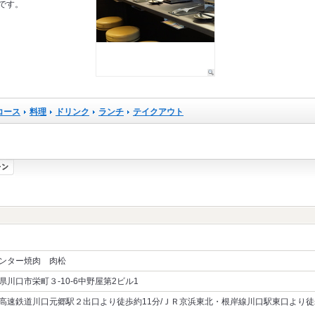
です。
コース
料理
ドリンク
ランチ
テイクアウト
ンター焼肉 肉松
県川口市栄町３-10-6中野屋第2ビル1
高速鉄道川口元郷駅２出口より徒歩約11分/ＪＲ京浜東北・根岸線川口駅東口より徒