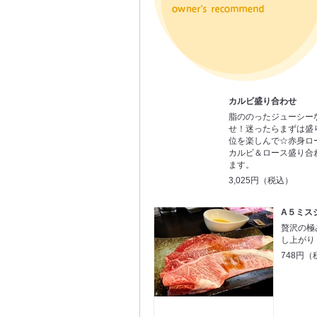
カルビ盛り合わせ
脂ののったジューシー
せ！迷ったらまずは盛
位を楽しんで☆赤身ロ
カルビ＆ロース盛り合
ます。
3,025円（税込）
A５ミス
贅沢の極
し上がり
748円（