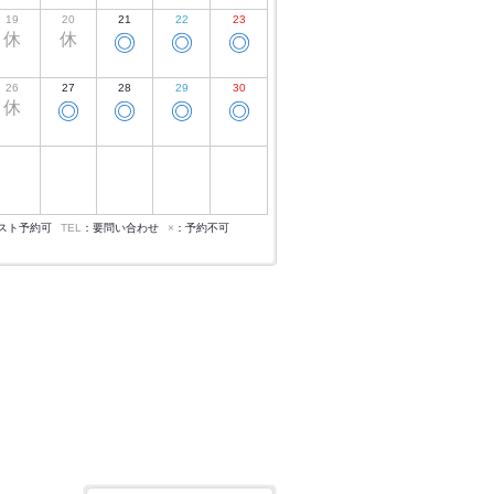
19
20
21
22
23
休
休
◎
◎
◎
26
27
28
29
30
休
◎
◎
◎
◎
スト予約可
TEL
：要問い合わせ
×
：予約不可