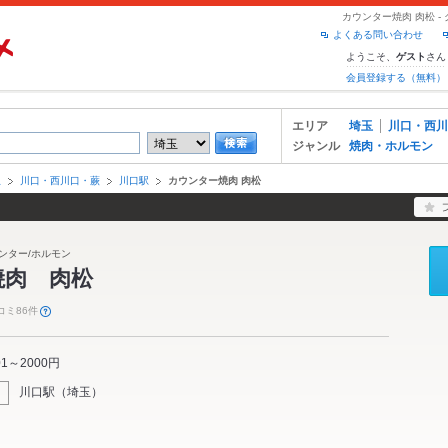
カウンター焼肉 肉松 
よくある問い合わせ
ようこそ、
さん
ゲスト
会員登録する（無料）
エリア
埼玉
川口・西川
ジャンル
焼肉・ホルモン
玉
川口・西川口・蕨
川口駅
カウンター焼肉 肉松
ウンター/ホルモン
焼肉 肉松
コミ86件
01～2000円
川口駅
（
埼玉
）