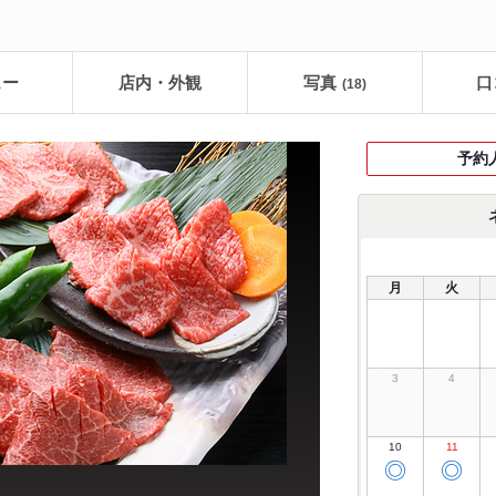
ュー
店内・外観
写真
口
(18)
予約
月
火
3
4
10
11
◎
◎