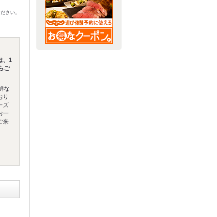
ください。
は、1
らご
鮮な
おり
ーズ
お一
ご来