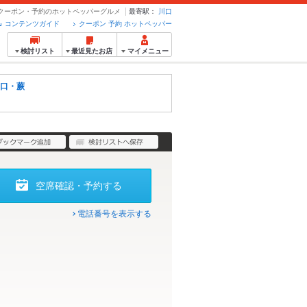
- クーポン・予約のホットペッパーグルメ
最寄駅：
川口
コンテンツガイド
クーポン 予約 ホットペッパー
検討リスト
最近見たお店
マイメニュー
口・蕨
空席確認・予約する
電話番号を表示する