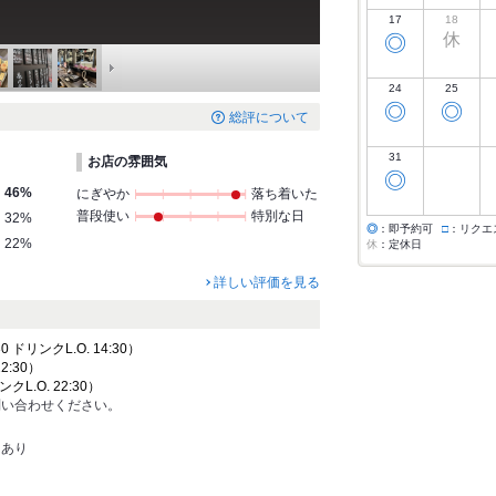
17
18
休
◎
24
25
◎
◎
総評について
31
お店の雰囲気
◎
46%
にぎやか
落ち着いた
普段使い
特別な日
32%
◎
：即予約可
□
：リクエ
22%
休
：定休日
詳しい評価を見る
0 ドリンクL.O. 14:30）
22:30）
ンクL.O. 22:30）
問い合わせください。
もあり