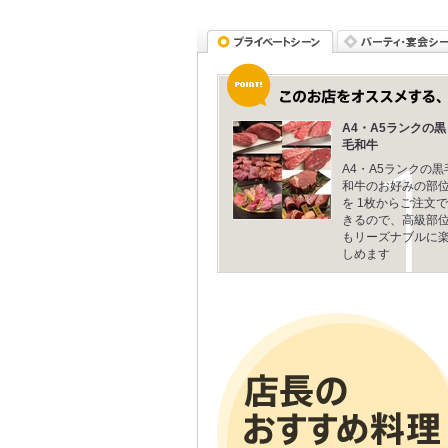
A4・A5ランクの黒
毛和牛
A4・A5ランクの黒
和牛のお好みの部
を 1枚からご注文で
きるので、高級部
もリーズナブルに
しめます