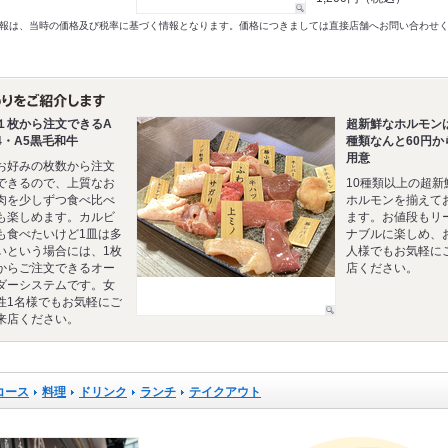
以前の情報は、当時の価格及び税率に基づく情報となります。価格につきましては直接店舗へお問い合わせ
１枚から注文できるA
超新鮮なホルモン
4・A5黒毛和牛
種類なんと60円か
用意
お好みの枚数から注文
できるので、上質なお
10種類以上の超新
肉を少しずつ食べ比べ
ホルモンを揃えて
も楽しめます。カルビ
ます。お値段もリ
も食べたいけど1皿は多
ナブルに楽しめ、
いという場合には、1枚
人様でもお気軽に
からご注文できるオー
店ください。
ダーシステムです。女
性1名様でもお気軽にご
来店ください。
コース
料理
ドリンク
ランチ
テイクアウト