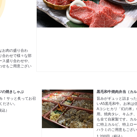
なお肉の盛り合わ
り合わせで様々な部
ース盛り合わせや、
わせもご用意ござい
ジの焼きしゃぶ
黒毛和牛焼肉弁当（カ
み！サッと炙ってお召
旨みがギュッと詰まっ
ください。
いA5黒毛和牛。お米は
Aコシヒカリ「幻の米」
税込）
用。焼肉タレ、キムチ
も全て自家製です。カ
に特上カルビ、特上ロ
ハラミのご用意もござ
1,200円（税込）