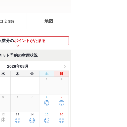
コミ
地図
(
86
)
人数分の
ポイントがたまる
ネット予約の空席状況
2026年08月
水
木
金
土
日
1
2
5
6
7
8
9
◎
◎
12
13
14
15
16
休
◎
◎
◎
◎