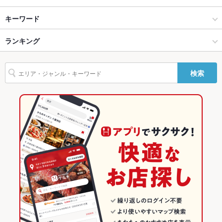
テラス席
いわき・福島県その他 × 中華
いわき × 中華
泉駅
キーワード
貸切
貸切不可
設備
いわき・福島県その他 × 飲茶・点心・餃子
いわき × 飲茶・点心・餃子
ランキング
点心
Wi-Fi
なし
泉駅 × 中華
福島
福島のグルメランキング
検索
バリアフリ
なし
ー
泉駅 × 飲茶・点心・餃子
福島 × 中華
福島の中華ランキング
駐車場
あり
福島 × 飲茶・点心・餃子
いわき・福島県その他のグルメランキング
その他設備
－
いわきのグルメランキング
その他
飲み放題
なし
食べ放題
なし
お子様連れ
お子様連れ歓迎
ウェディン
－