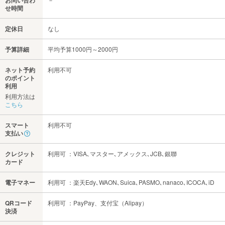
お問い合わ
せ時間
定休日
なし
予算詳細
平均予算1000円～2000円
ネット予約
利用不可
のポイント
利用
利用方法は
こちら
スマート
利用不可
支払い
クレジット
利用可 ：VISA､マスター､アメックス､JCB､銀聯
カード
電子マネー
利用可 ：楽天Edy､WAON､Suica､PASMO､nanaco､ICOCA､iD
QRコード
利用可 ：PayPay、支付宝（Alipay）
決済