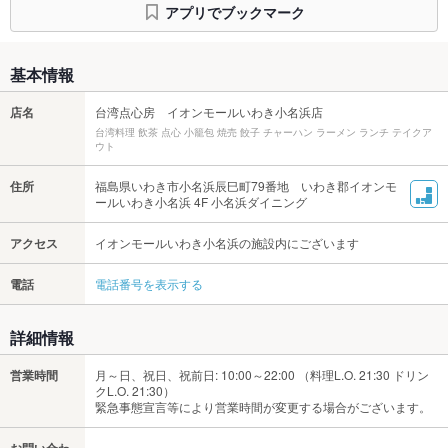
アプリでブックマーク
基本情報
店名
台湾点心房 イオンモールいわき小名浜店
台湾料理 飲茶 点心 小籠包 焼売 餃子 チャーハン ラーメン ランチ テイクア
ウト
住所
福島県いわき市小名浜辰巳町79番地 いわき郡イオンモ
ールいわき小名浜 4F 小名浜ダイニング
アクセス
イオンモールいわき小名浜の施設内にございます
電話
電話番号を表示する
詳細情報
営業時間
月～日、祝日、祝前日: 10:00～22:00 （料理L.O. 21:30 ドリン
クL.O. 21:30）
緊急事態宣言等により営業時間が変更する場合がございます。
－