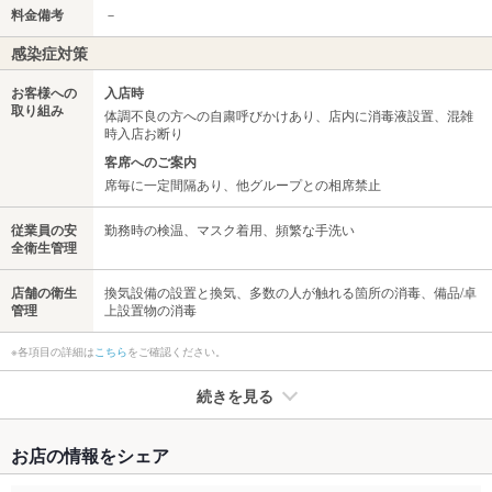
料金備考
－
感染症対策
お客様への
入店時
取り組み
体調不良の方への自粛呼びかけあり、店内に消毒液設置、混雑
時入店お断り
客席へのご案内
席毎に一定間隔あり、他グループとの相席禁止
従業員の安
勤務時の検温、マスク着用、頻繁な手洗い
全衛生管理
店舗の衛生
換気設備の設置と換気、多数の人が触れる箇所の消毒、備品/卓
管理
上設置物の消毒
※各項目の詳細は
こちら
をご確認ください。
続きを見る
たばこ
お店の情報をシェア
禁煙・喫煙
全席禁煙