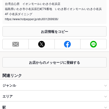
台湾点心房 イオンモールいわき小名浜店
喫煙専用室
なし
福島県いわき市小名浜辰巳町79番地 いわき郡イオンモールいわき小名浜
4F 小名浜ダイニング
※2020年4月1日～受動喫煙対策に関する法律が施行されています。正しい情報はお店へお問い
https://www.hotpepper.jp/strJ001269936/
合わせください。
お席
お店情報をコピー
総席数
30席
最大宴会収
30人
容人数
個室
なし
お店からのメッセージに登録する
座敷
なし
関連リンク
掘りごたつ
なし
ジャンル
カウンター
なし
中華
エリア
ソファー
なし
飲茶・点心・餃子
いわき
駅
なし