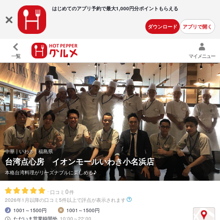
はじめてのアプリ予約で最大
1,000円分ポイントもらえる
ダウンロード
アプリで開く
一覧
マイメニュー
中華 | いわき | 福島県
台湾点心房 イオンモールいわき小名浜店
本格台湾料理がリーズナブルに楽しめる♪
-
0
口コミ
件
2026年1月以降の口コミ5件以上で評点が表示されます
1001～1500円
1001～1500円
ただいま営業時間外
10:00～22:00