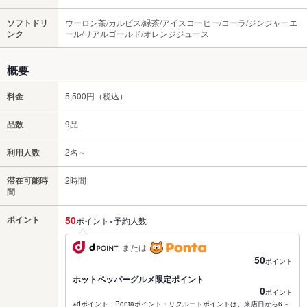
ソフトドリ
ウーロン茶/カルピス/緑茶/アイスコーヒー/コーラ/ジンジャーエ
ンク
ール/リアルゴールド/オレンジジュース
概要
料金
5,500円（税込）
品数
9品
利用人数
2名～
滞在可能時
2時間
間
ポイント
50
ポイント×予約人数
または
50
ポイント
ホットペッパーグルメ限定ポイント
0
ポイント
※dポイント・Pontaポイント・リクルートポイントは、来店日から6～