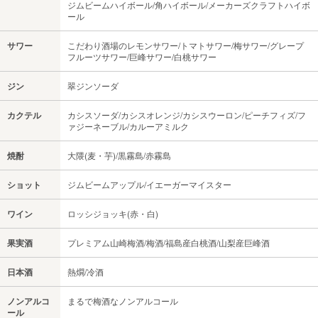
ジムビームハイボール/角ハイボール/メーカーズクラフトハイボ
ール
サワー
こだわり酒場のレモンサワー/トマトサワー/梅サワー/グレープ
フルーツサワー/巨峰サワー/白桃サワー
ジン
翠ジンソーダ
カクテル
カシスソーダ/カシスオレンジ/カシスウーロン/ピーチフィズ/フ
ァジーネーブル/カルーアミルク
焼酎
大隈(麦・芋)/黒霧島/赤霧島
ショット
ジムビームアップル/イエーガーマイスター
ワイン
ロッシジョッキ(赤・白)
果実酒
プレミアム山崎梅酒/梅酒/福島産白桃酒/山梨産巨峰酒
日本酒
熱燗/冷酒
ノンアルコ
まるで梅酒なノンアルコール
ール