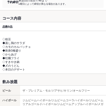
来店日の当日17時まで
予約締切
※曜日によって締切が異なる場合があります。
コース内容
品数
9品
◇枝豆
◆蒸し鶏のサラダ
◇カモのカルパッチョ
◆刺身3種盛り
◇からあげ
◆牡蠣フライ
◇すきやき鍋
◆〆のうどん
◇本日のデザート
飲み放題
ビール
ザ・プレミアム・モルツ/アサヒ/キリン/オールフリー
ハイボール
ジムビームハイボール/ジムビームコーラハイボール/ジムビーム
リアルゴールドハイボール/ジムビームアップルハイボール/メガ