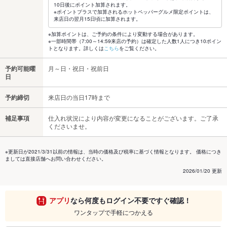
10日後にポイント加算されます。
※ポイントプラスで加算されるホットペッパーグルメ限定ポイントは、
来店日の翌月15日頃に加算されます。
※加算ポイントは、ご予約の条件により変動する場合があります。
※一部時間帯（7:00～14:59来店の予約）は確定した人数1人につき10ポイン
トとなります。詳しくは
こちら
をご覧ください。
予約可能曜
月～日・祝日・祝前日
日
予約締切
来店日の当日17時まで
補足事項
仕入れ状況により内容が変更になることがございます。ご了承
くださいませ。
※更新日が2021/3/31以前の情報は、当時の価格及び税率に基づく情報となります。 価格につき
ましては直接店舗へお問い合わせください。
2026/01/20 更新
アプリ
なら何度もログイン不要ですぐ確認！
ワンタップで手軽につかえる