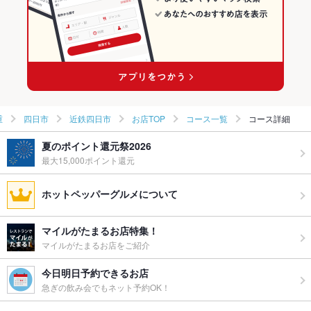
近鉄四日市駅 × ダイニングバー・バル
三重 × 和風・創作
近鉄四日市駅 × 和風・創作
重
四日市
近鉄四日市
お店TOP
コース一覧
コース詳細
夏のポイント還元祭2026
最大15,000ポイント還元
ホットペッパーグルメについて
マイルがたまるお店特集！
マイルがたまるお店をご紹介
今日明日予約できるお店
急ぎの飲み会でもネット予約OK！