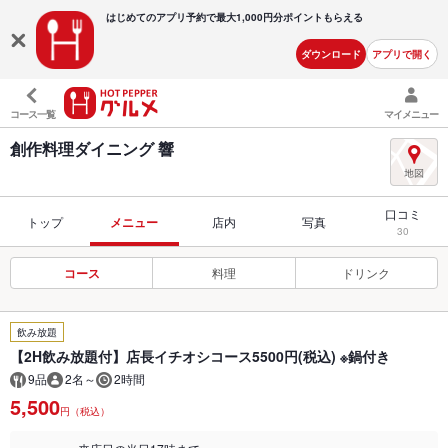
はじめてのアプリ予約で最大
1,000円分ポイントもらえる
ダウンロード
アプリで開く
コース一覧
マイメニュー
創作料理ダイニング 響
口コミ
トップ
メニュー
店内
写真
30
コース
料理
ドリンク
飲み放題
【2H飲み放題付】店長イチオシコース5500円(税込) ※鍋付き
9品
2名～
2時間
5,500
円（税込）