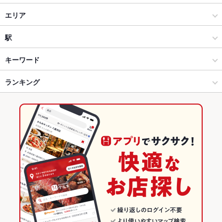
居酒屋
エリア
創作
近鉄四日市
駅
四日市 × 居酒屋
近鉄四日市 × 居酒屋
あすなろう四日市駅
キーワード
四日市 × 創作
近鉄四日市 × 創作
近鉄四日市駅
ランキング
卵焼き
からあげ
エビ料理
カニ料理
にんにく料理
フライドポテト
ウインナー
うどん
天ぷら
つくね
ステーキ
フォアグラ
鴨肉
近鉄四日市駅 × 居酒屋
近鉄四日市 × ダイニングバー・バル
四日市駅
三重のグルメランキング
ピザ
デザート
アヒージョ
生ハム
和牛ステーキ
近鉄四日市駅 × 創作
近鉄四日市 × 和風・創作
三重の居酒屋ランキング
ダイニングバー・バル
三重
四日市のグルメランキング
和風・創作
三重 × 居酒屋
四日市の居酒屋ランキング
四日市 × ダイニングバー・バル
三重 × 創作
近鉄四日市のグルメランキング
四日市 × 和風・創作
三重 × ダイニングバー・バル
近鉄四日市の居酒屋ランキング