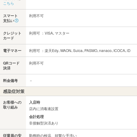
こちら
スマート
利用不可
支払い
クレジット
利用可 ：VISA､マスター
カード
電子マネー
利用可 ：楽天Edy､WAON､Suica､PASMO､nanaco､ICOCA､iD
QRコード
利用不可
決済
料金備考
－
感染症対策
お客様への
入店時
取り組み
店内に消毒液設置
会計処理
非接触型決済あり
従業員の安
勤務時の検温、頻繁な手洗い