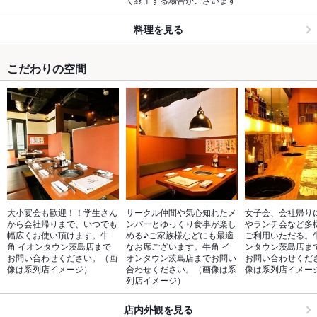
料理を見る
こだわりの空間
大小宴会も歓迎！！学生さん
サークル仲間や気心知れたメ
女子会、会社帰り
から会社帰りまで、いつでも
ンバーとゆっくり食事が楽し
やランチ会など多
幅広くお使い頂けます。牛
める♪ご家族様などにも最適
ご利用いただる。牛
角 イオンタウン茨島店まで
なお席ございます。牛角 イ
ンタウン茨島店ま
お問い合わせください。（画
オンタウン茨島店までお問い
お問い合わせくだ
像は系列店イメージ）
合わせください。（画像は系
像は系列店イメー
列店イメージ）
店内外観を見る