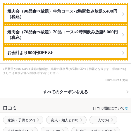
焼肉会（90品食べ放題）牛角コース×2時間飲み放題5.400円
（税込）
焼肉会（70品食べ放題）70品コース×2時間飲み放題5.000円
（税込）
お会計より500円OFF♪♪
※更新日が2021/3/31以前の情報は、当時の価格及び税率に基づく情報となります。価格につき
ましては直接店舗へお問い合わせください。
2026/04/14 更新
すべてのクーポンを見る
口コミ
口コミ機能について
家族・子供と(27)
友人・知人と(10)
一人で(4)
会社の宴会(4)
デート(2)
記念日・サプライズ(2)