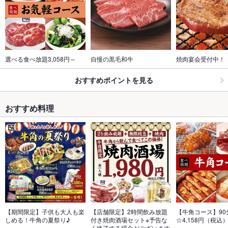
選べる食べ放題3,058円～
自慢の黒毛和牛
焼肉宴会受付中！
おすすめポイントを見る
おすすめ料理
【期間限定】子供も大人も楽
【店舗限定】2時間飲み放題
【牛角コース】90
しめる！牛角の夏祭り♪
付き焼肉酒場セット※予告な
☆4,158円（税込
く終了する場合がございます