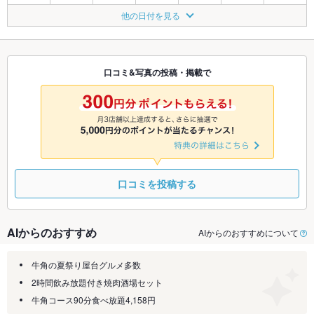
8/21
8/22
8/23
8/24
8/25
8/26
8/27
他の日付を見る
◎
◎
◎
◎
◎
◎
◎
8/28
8/29
8/30
8/31
9/1
9/2
9/3
◎
◎
◎
◎
◎
◎
◎
口コミ&写真の投稿・掲載で
9/4
9/5
9/6
9/7
9/8
9/9
9/10
◎
◎
◎
◎
◎
◎
◎
口コミを投稿する
AIからのおすすめ
AIからのおすすめについて
牛角の夏祭り屋台グルメ多数
2時間飲み放題付き焼肉酒場セット
牛角コース90分食べ放題4,158円