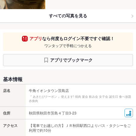
すべての写真を見る
アプリ
なら何度もログイン不要ですぐ確認！
ワンタップで手軽につかえる
アプリでブックマーク
基本情報
店名
牛角イオンタウン茨島店
『 あきたびクーポン 』使えます! 焼肉 宴会 飲み会 女子会 誕生日 食べ放題
赤身肉
住所
秋田県秋田市茨島４丁目3-23
アクセス
【電車でお越しの方】ＪＲ秋田駅西口よりバス・タクシーをご
利用で約10分