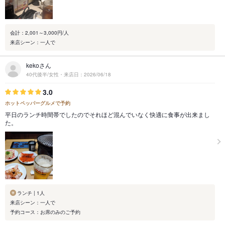
会計：2,001～3,000円/人
来店シーン：一人で
kekoさん
40代後半/女性・来店日：2026/06/18
3.0
ホットペッパーグルメで予約
平日のランチ時間帯でしたのでそれほど混んでいなく快適に食事が出来まし
た。
ランチ | 1人
来店シーン：一人で
予約コース：お席のみのご予約