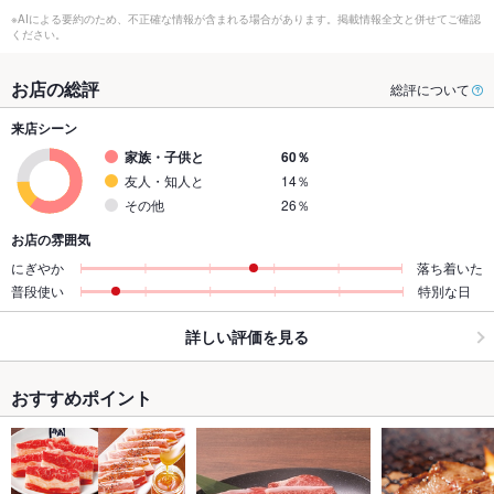
※AIによる要約のため、不正確な情報が含まれる場合があります。掲載情報全文と併せてご確認
ください。
お店の総評
総評について
来店シーン
家族・子供と
60％
友人・知人と
14％
その他
26％
お店の雰囲気
にぎやか
落ち着いた
普段使い
特別な日
詳しい評価を見る
おすすめポイント