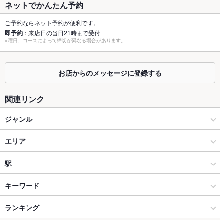
ネットでかんたん予約
個室
なし
ご予約ならネット予約が便利です。
即予約
：来店日の当日21時まで受付
座敷
なし
※曜日、コースによって締切が異なる場合があります。
掘りごたつ
なし
お店からのメッセージに登録する
カウンター
なし
ソファー
なし
関連リンク
テラス席
なし
ジャンル
貸切
貸切不可
焼肉・ホルモン
エリア
設備
焼肉
秋田駅
駅
Wi-Fi
あり
秋田市 × 焼肉・ホルモン
秋田駅 × 焼肉・ホルモン
新屋駅
キーワード
バリアフリ
あり
ー
秋田市 × 焼肉
秋田駅 × 焼肉
羽後牛島駅
ランキング
エビ料理
にんにく料理
ウインナー
ソーセージ
焼きそば
レバー
駐車場
あり