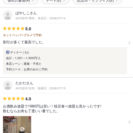
ばやしこさん
30代前半/男性・来店日：2026/07/14
5.0
ホットペッパーグルメで予約
割引が多くて最高でした。
ディナー | 3人
会計：1,001～1,500円/人
来店シーン：家族・子供と
予約コース：お席のみのご予約
たかださん
40代前半/女性・投稿日：2026/07/15
4.0
お酒飲み放題で1980円は安い！枝豆食べ放題も良かったです!
飲むならお肉も丁度いい量でした。