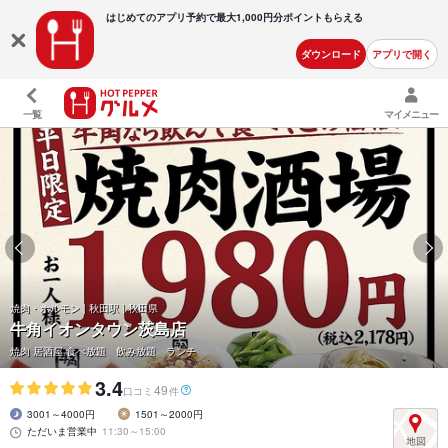
はじめてのアプリ予約で最大
1,000円分ポイントもらえる
ダウンロード
アプリで開く
一覧
マイメニュー
焼肉・ホルモン | 秋田駅 | 秋田県
牛角イオンタウン茨島店
焼肉 居酒屋 食べ放題 飲み放題 ランチ
3.4
49
口コミ
件
3001～4000円
1501～2000円
ただいま営業中
11:30～15:00