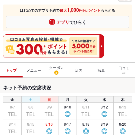
1,000
はじめてのアプリ予約で
最大
円分ポイント
もらえる
アプリ
でひらく
クーポン
口コミ
トップ
メニュー
店内
写真
3
49
ネット予約の空席状況
金
土
日
月
火
水
木
8/7
8/8
8/9
8/10
8/11
8/12
8/13
TEL
TEL
TEL
TEL
TEL
◎
◎
8/14
8/15
8/16
8/17
8/18
8/19
8/20
TEL
TEL
◎
◎
◎
◎
◎