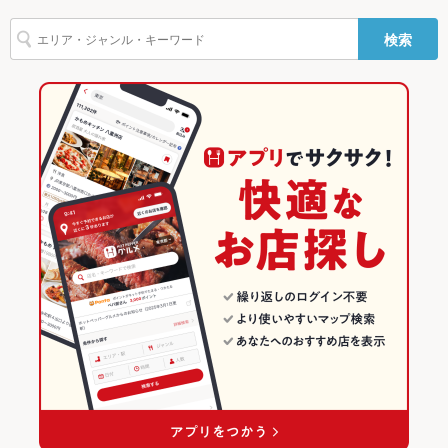
鶏皮
牛タン
ビビンバ
石焼きビビンバ
冷麺
ケーキ
新屋駅 × 焼肉・ホルモン
秋田
秋田のグルメランキング
英語メニュ
あり
検索
チーズフォンデュ
たこ焼き
油そば
みそラーメン
味噌ラーメン
ー
新屋駅 × 焼肉
秋田 × 焼肉・ホルモン
秋田の焼肉・ホルモンランキング
その他設備
－
秋田 × 焼肉
秋田市のグルメランキング
その他
秋田市の焼肉・ホルモンランキング
飲み放題
あり
秋田駅のグルメランキング
食べ放題
あり
秋田駅の焼肉・ホルモンランキング
お子様連れ
お子様連れ歓迎
ウェディン
－
グパーティ
ー二次会
備考
－