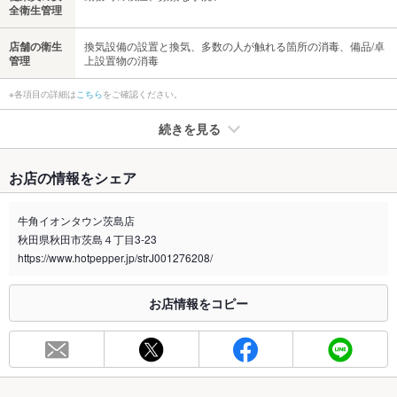
全衛生管理
店舗の衛生
換気設備の設置と換気、多数の人が触れる箇所の消毒、備品/卓
管理
上設置物の消毒
※各項目の詳細は
こちら
をご確認ください。
続きを見る
たばこ
お店の情報をシェア
禁煙・喫煙
全席禁煙
牛角イオンタウン茨島店
喫煙専用室
なし
秋田県秋田市茨島４丁目3-23
https://www.hotpepper.jp/strJ001276208/
※2020年4月1日～受動喫煙対策に関する法律が施行されています。正しい情報はお店へお問い
合わせください。
お店情報をコピー
お席
総席数
62席
最大宴会収
－
容人数