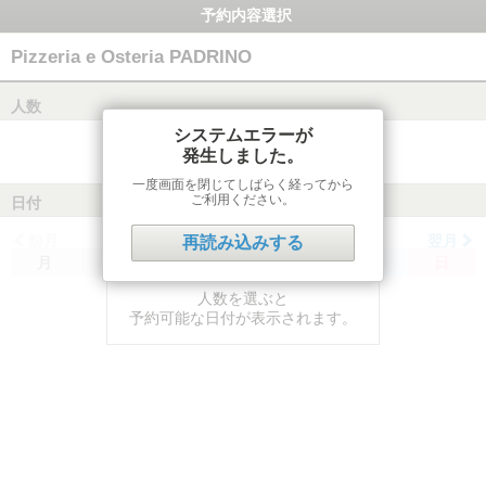
予約内容選択
Pizzeria e Osteria PADRINO
人数
システムエラーが
発生しました。
一度画面を閉じてしばらく経ってから
ご利用ください。
日付
前月
翌月
再読み込みする
月
火
水
木
金
土
日
人数を選ぶと
予約可能な日付が表示されます。