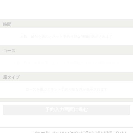
時間
人数、日付を選ぶとネット予約可能な時間が表示されます
コース
人数、日付、時間を選ぶとネット予約可能なコースが表示されます
席タイプ
コースを選ぶとネット予約可能な席が表示されます
予約入力画面に進む
このページは、ホットペッパーグルメの予約システムを利用しています。