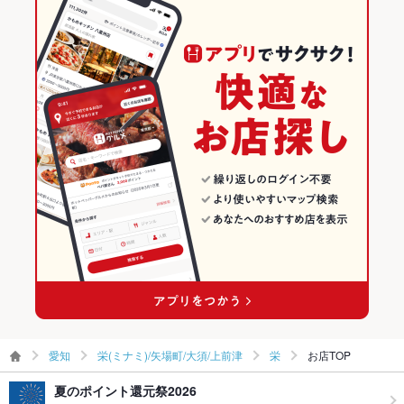
愛知 × サムギョプサル
愛知のサムギョプサルランキング
TV・プロジ
あり
ェクタ
栄(ミナミ)/矢場町/大須/上前津のグルメランキング
英語メニュ
あり
栄(ミナミ)/矢場町/大須/上前津の韓国料理ランキング
ー
栄(ミナミ)/矢場町/大須/上前津のサムギョプサルランキング
その他設備
－
その他
栄のグルメランキング
飲み放題
あり
栄の韓国料理ランキング
食べ放題
なし
栄のサムギョプサルランキング
お酒
カクテル充実、焼酎充実、日本酒充実、ワイン充実
お子様連れ
お子様連れOK
ウェディン
－
愛知
栄(ミナミ)/矢場町/大須/上前津
栄
お店TOP
グパーティ
ー二次会
夏のポイント還元祭2026