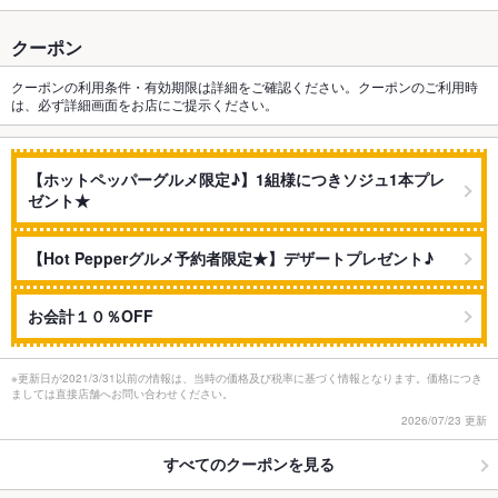
クーポン
クーポンの利用条件・有効期限は詳細をご確認ください。クーポンのご利用時
は、必ず詳細画面をお店にご提示ください。
【ホットペッパーグルメ限定♪】1組様につきソジュ1本プレ
ゼント★
【Hot Pepperグルメ予約者限定★】デザートプレゼント♪
お会計１０％OFF
※更新日が2021/3/31以前の情報は、当時の価格及び税率に基づく情報となります。価格につき
ましては直接店舗へお問い合わせください。
2026/07/23 更新
すべてのクーポンを見る