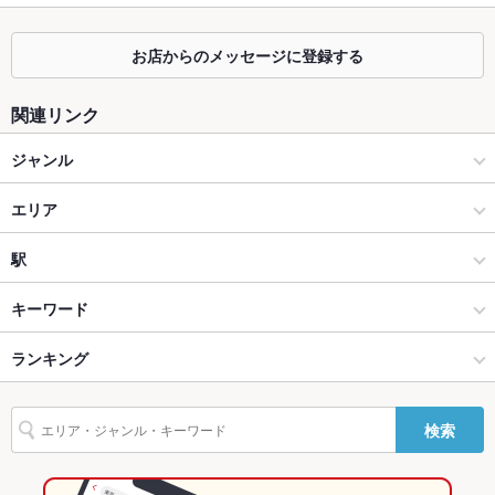
掘りごたつ
なし
お店からのメッセージに登録する
カウンター
なし
ソファー
あり
関連リンク
テラス席
なし
ジャンル
貸切
貸切不可
韓国料理
エリア
設備
サムギョプサル
栄
駅
Wi-Fi
あり
栄(ミナミ)/矢場町/大須/上前津 × 韓国料理
栄 × 韓国料理
栄駅
キーワード
バリアフリ
なし
ー
栄(ミナミ)/矢場町/大須/上前津 × サムギョプサル
栄 × サムギョプサル
栄町駅
ランキング
おでん
チャンポン
海鮮鍋
餃子
ビビンバ
石焼きビビンバ
駐車場
なし ：近隣にコインパーキングあり
サムゲタン
冷麺
タッカンマリ
ケジャン
プデチゲ
デザート
栄駅 × 韓国料理
愛知
矢場町駅
愛知のグルメランキング
カラオケ設
あり
検索
チーズタッカルビ
備
栄駅 × サムギョプサル
愛知 × 韓国料理
愛知の韓国料理ランキング
バンド演奏
可