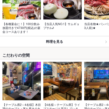
【各種宴会に！】100分飲み
【当店人気NO.1】サムギョ
当店名物★バンバン
放題付きで4730円(税込)の宴
プサル♪
3人前)★
会コースあります！
料理を見る
こだわりの空間
【テーブル席2～4名様】木目
【4名様～テーブル席】ライ
【テーブル席2～4
調のテーブル・落ち着きのあ
ブステージも常設している
調のテーブル・落