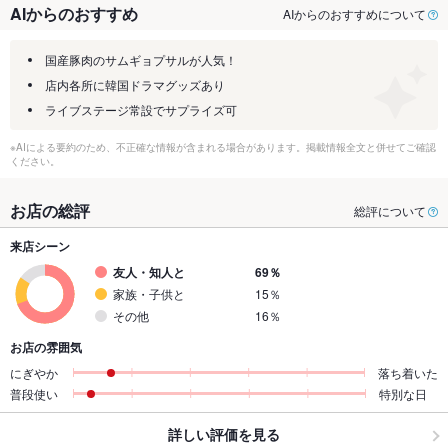
AIからのおすすめ
AIからのおすすめについて
国産豚肉のサムギョプサルが人気！
店内各所に韓国ドラマグッズあり
ライブステージ常設でサプライズ可
※AIによる要約のため、不正確な情報が含まれる場合があります。掲載情報全文と併せてご確認
ください。
お店の総評
総評について
来店シーン
友人・知人と
69％
家族・子供と
15％
その他
16％
お店の雰囲気
にぎやか
落ち着いた
普段使い
特別な日
詳しい評価を見る