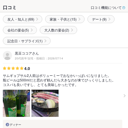
口コミ
口コミ機能について
友人・知人と(69)
家族・子供と(15)
デート(9)
会社の宴会(5)
大人数の宴会(2)
記念日・サプライズ(1)
黒豆ココアさん
20代前半/女性・投稿日：2026/07/14
4.0
サムギョプサル2人前はボリューミーでおなかいっぱいになりました。
瓶ビールは500mlだと思わず頼んだら大きなのが来てびっくりしました。
コスパも良いですし、とても美味しかったです。
ディナー