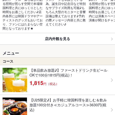
る照明が照らす空間で本場韓
為、誕生日や記念日など特別
る照明が照らす空
国料理と共にゆっくりとした
なサプライズ利用も可能♪も
国料理と共にゆっ
時間をお過ごしください♪店
ちろん大型のモニターと音響
時間をお過ごしく
内各所には韓国ドラマやアー
設備は整えております♪予約
内には演奏スペー
ティストのグッズもおいてお
の際メッセージ内容と共に教
演奏が聞けるチャ
り、ファンにはたまらない空
えてください♪
間となっております★
店内外観を見る
メニュー
コース
【単品飲み放題♪】ファーストドリンク生ビール
OKで100分1815円(税込)！
1,815
円（税込）
【U25限定♪】お手軽に韓国料理を楽しむ＆飲み
放題100分付き≪カジュアルコース≫3630円(税
込)