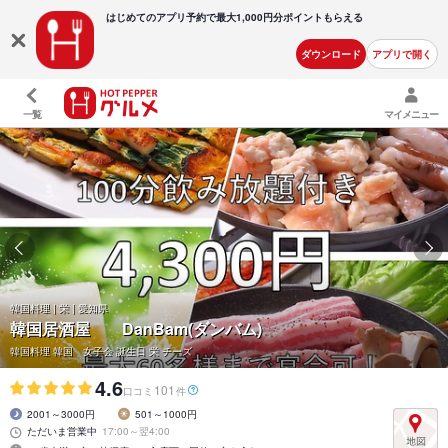
はじめてのアプリ予約で最大
1,000円分ポイントもらえる
ダウンロード
アプリで開く
一覧
マイメニュー
韓国料理 | 栄 | 愛知県
韓国居酒屋 DanBam(ダンバム)
韓国料理 韓国 女子会 誕生日 栄 チーズ
4.6
101
口コミ
件
2001～3000円
501～1000円
ただいま営業中
17:00～翌4:00