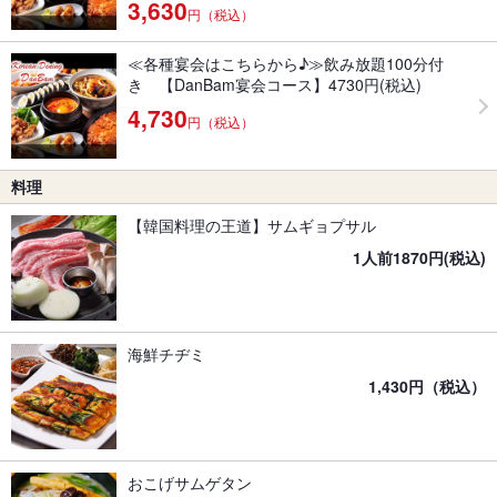
3,630
円（税込）
≪各種宴会はこちらから♪≫飲み放題100分付
き 【DanBam宴会コース】4730円(税込)
4,730
円（税込）
料理
【韓国料理の王道】サムギョプサル
1人前1870円(税込)
海鮮チヂミ
1,430円（税込）
おこげサムゲタン