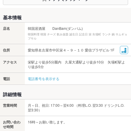
基本情報
店名
韓国居酒屋 DanBam(ダンバム)
韓国料理 韓国 チーズ 飲み放題 誕生日 記念日 栄 矢場町 ランチ 鍋 サムギョ
プサル
住所
愛知県名古屋市中区栄４－９－１０ 愛信プラザビル 1F
アクセス
栄駅より徒歩5分圏内 久屋大通駅より徒歩10分 矢場町駅よ
り徒歩5分
電話
電話番号を表示する
詳細情報
営業時間
月～日、祝日: 17:00～翌4:00 （料理L.O. 翌3:30 ドリンクL.O.
翌3:30）
お問い合わ
16時～お願い致します。
せ時間