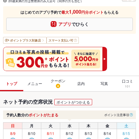
20歳未満の方は禁煙席のみ入店可（同伴の方も含む）
1,000
はじめてのアプリ予約で
最大
円分ポイント
もらえる
アプリ
でひらく
ポイントプラス
対象店
スマート支払い可
クーポン
口コミ
トップ
メニュー
店内
写真
4
101
ネット予約の空席状況
ポイントがつかえる
予約人数分の
ポイントがたまる
ポイント注意事項
日
月
火
水
木
金
土
8/9
8/10
8/11
8/12
8/13
8/14
8/15