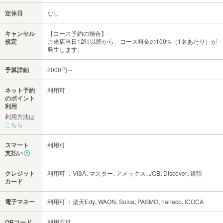
定休日
なし
キャンセル
【コース予約の場合】
規定
ご来店当日12時以降から、コース料金の100%（1名あたり）が
発生します。
予算詳細
2000円～
ネット予約
利用可
のポイント
利用
利用方法は
こちら
スマート
利用可
支払い
クレジット
利用可 ：VISA､マスター､アメックス､JCB､Discover､銀聯
カード
電子マネー
利用可 ：楽天Edy､WAON､Suica､PASMO､nanaco､ICOCA
QRコード
利用不可