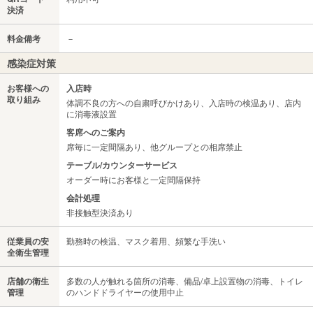
決済
料金備考
－
感染症対策
お客様への
入店時
取り組み
体調不良の方への自粛呼びかけあり、入店時の検温あり、店内
に消毒液設置
客席へのご案内
席毎に一定間隔あり、他グループとの相席禁止
テーブル/カウンターサービス
オーダー時にお客様と一定間隔保持
会計処理
非接触型決済あり
従業員の安
勤務時の検温、マスク着用、頻繁な手洗い
全衛生管理
店舗の衛生
多数の人が触れる箇所の消毒、備品/卓上設置物の消毒、トイレ
管理
のハンドドライヤーの使用中止