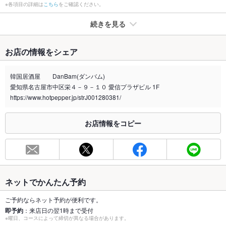
※各項目の詳細は
こちら
をご確認ください。
続きを見る
たばこ
お店の情報をシェア
禁煙・喫煙
分煙（仕切りなし）
韓国居酒屋 DanBam(ダンバム)
喫煙専用室
なし
愛知県名古屋市中区栄４－９－１０ 愛信プラザビル 1F
https://www.hotpepper.jp/strJ001280381/
※2020年4月1日～受動喫煙対策に関する法律が施行されています。正しい情報はお店へお問い
合わせください。
お店情報をコピー
お席
総席数
33席(各種テーブル席をご用意♪)
最大宴会収
50人(大宴会もお気軽にご相談ください♪)
容人数
ネットでかんたん予約
個室
なし
ご予約ならネット予約が便利です。
即予約
：来店日の翌1時まで受付
座敷
なし
※曜日、コースによって締切が異なる場合があります。