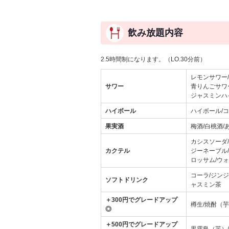
飲み放題内容
2.5時間制になります。（LO.30分前）
レモンサワー
サワー
青りんごサワー
ジャスミンハ
ハイボール
ハイボール/
果実酒
梅酒/白桃酒/
カシスソーダ
カクテル
ジーネーブル
ロッサム/ウ
コーラ/ジンジ
ソフトドリンク
ャスミン茶
＋300円でグレードアップ
樽生/焼酎（
◎
＋500円でグレードアップ