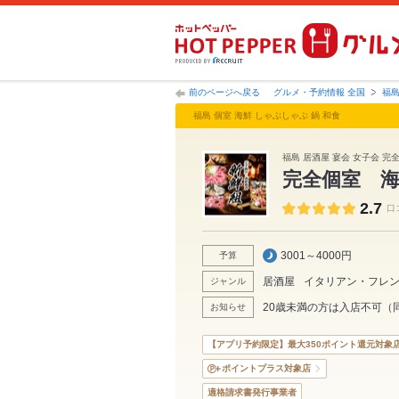
前のページへ戻る
グルメ・予約情報 全国
福
福島 個室 海鮮 しゃぶしゃぶ 鍋 和食
福島 居酒屋 宴会 女子会 完
完全個室 
2.7
口
3001～4000円
予算
居酒屋
イタリアン・フレ
ジャンル
20歳未満の方は入店不可（
お知らせ
【アプリ予約限定】最大350ポイント還元対象
ポイントプラス対象店
適格請求書発行事業者