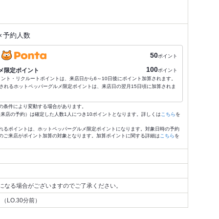
×
予約人数
50
ポイント
100
メ限定ポイント
ポイント
ポイント・リクルートポイントは、来店日から6～10日後にポイント加算されます。
されるホットペッパーグルメ限定ポイントは、来店日の翌月15日頃に加算されま
の条件により変動する場合があります。
4:59来店の予約）は確定した人数1人につき10ポイントとなります。詳しくは
こちら
を
れるポイントは、ホットペッパーグルメ限定ポイントになります。対象日時の予約
のご来店がポイント加算の対象となります。加算ポイントに関する詳細は
こちら
を
になる場合がございますのでご了承ください。
（LO.30分前）