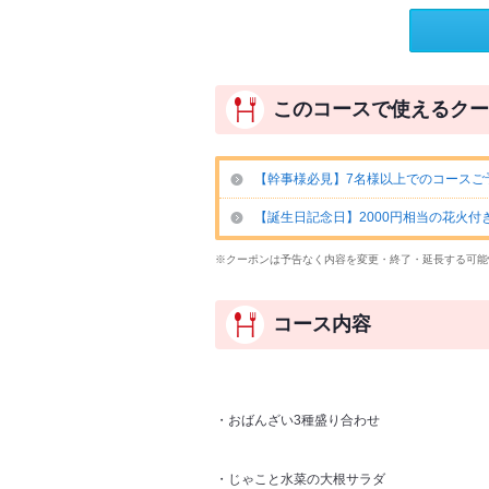
このコースで使えるクー
【幹事様必見】7名様以上でのコースご
【誕生日記念日】2000円相当の花火付
※クーポンは予告なく内容を変更・終了・延長する可能
コース内容
・おばんざい3種盛り合わせ
・じゃこと水菜の大根サラダ