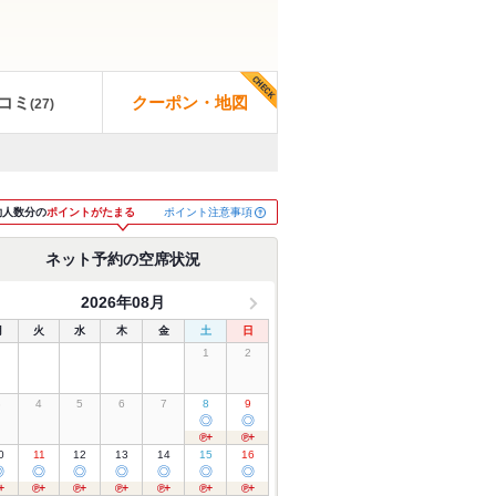
コミ
クーポン・地図
(
27
)
ポイント注意事項
約人数分の
ポイントがたまる
ネット予約の空席状況
2026年08月
月
火
水
木
金
土
日
1
2
3
4
5
6
7
8
9
◎
◎
0
11
12
13
14
15
16
◎
◎
◎
◎
◎
◎
◎