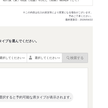
/一粒の麦（麦）/残波（泡盛）/れんと（黒糖）/鍛高譚（しそ）
※この内容は仕入れ状況等により変更になる場合がございます。
予めご了承ください。
最終更新日：2026/04/22
タイプを選んでください。
。
検索する
選択してください
選択してください
選択すると予約可能な席タイプが表示されます。