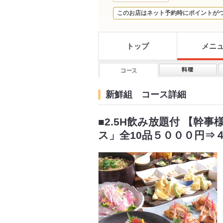
このお店はネット予約時にポイントが
トップ
メニ
新鮮組 コース詳細
■2.5H飲み放題付 【幹
ス」全10品５０００円⇒