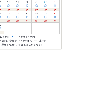
7
18
19
20
21
22
23
◎
◎
◎
◎
◎
◎
◎
4
25
26
27
28
29
30
◎
◎
◎
◎
◎
◎
◎
1
◎
即予約可
□
：リクエスト予約可
：要問い合わせ
×
：予約不可
休
：定休日
：通常よりポイントがお得にたまります