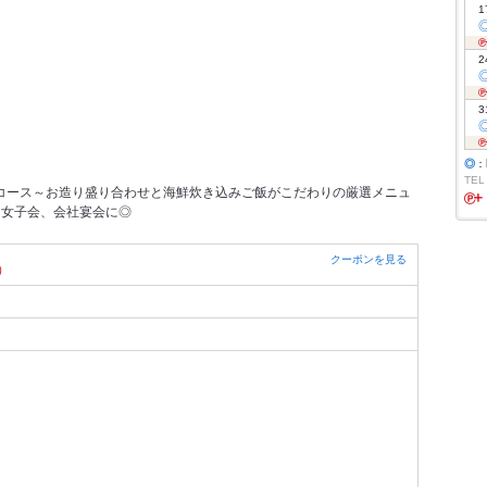
1
2
3
◎
：
TEL
たコース～お造り盛り合わせと海鮮炊き込みご飯がこだわりの厳選メニュ
、女子会、会社宴会に◎
クーポンを見る
）