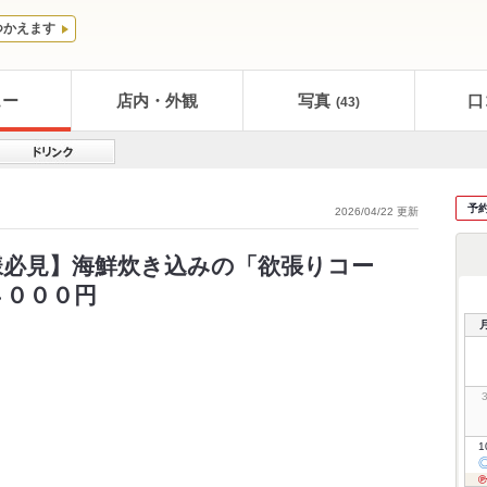
つかえます
ュー
店内・外観
写真
口
(43)
予
2026/04/22 更新
事様必見】海鮮炊き込みの「欲張りコー
４０００円
1