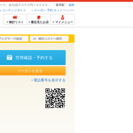
■2.5H飲み放題付 【幹事様必見】海鮮炊き込みの「欲張りコース」全10品５０００円⇒４０００円 | 新鮮組 - クーポン・予約のホットペッパーグルメ
最寄駅：
福島
コンテンツガイド
クーポン 予約 ホットペッパー
検討リスト
最近見たお店
マイメニュー
空席確認・予約する
クーポンを見る
電話番号を表示する