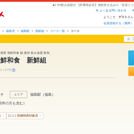
よくある問い合わせ
ようこそ、
さん
ゲスト
会員登録する（無料）
島
福島市
福島駅
新鮮組
コース一覧
コース
全個室 海鮮和食 鍋 接待 飲み放題 鮮魚
海鮮和食 新鮮組
コミ27件
ンチ
福島駅
（
福島
）
エリア
同伴の方も含む）
店
口コミ投稿特典対象店