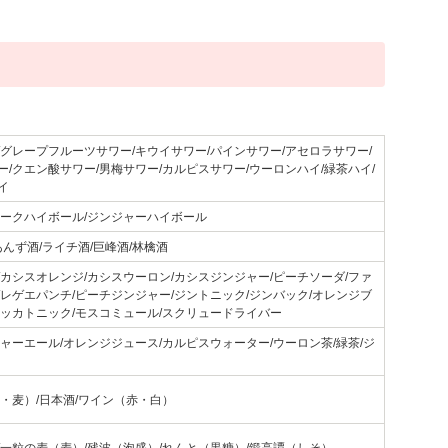
/グレープフルーツサワー/キウイサワー/パインサワー/アセロラサワー/
/クエン酸サワー/男梅サワー/カルピスサワー/ウーロンハイ/緑茶ハイ/
イ
コークハイボール/ジンジャーハイボール
あんず酒/ライチ酒/巨峰酒/林檎酒
/カシスオレンジ/カシスウーロン/カシスジンジャー/ピーチソーダ/ファ
/レゲエパンチ/ピーチジンジャー/ジントニック/ジンバック/オレンジブ
ォッカトニック/モスコミュール/スクリュードライバー
ャーエール/オレンジジュース/カルピスウォーター/ウーロン茶/緑茶/ジ
芋・麦）/日本酒/ワイン（赤・白）