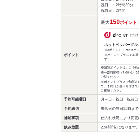
祝日 ：2時間30分
祝前日：2時間
150
最大
ポイント
または
ホットペッパーグル
※dポイント・Ponta
ポイント
※ポイントプラスで加算
す。
※加算ポイントは、ご予約
※一部時間帯（7:00~1
ご覧ください。
※ポイントプラスで加算さ
で、予約日が翌々月末まで
ご確認ください
予約可能曜日
月～日・祝日・祝前日
予約締切
来店日の当日15時まで
補足事項
仕入れ状況により変更
飲み放題
2.5時間制になります。