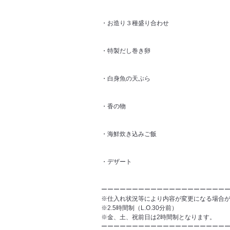
・お造り３種盛り合わせ
・特製だし巻き卵
・白身魚の天ぷら
・香の物
・海鮮炊き込みご飯
・デザート
ーーーーーーーーーーーーーーーーーーーー
※仕入れ状況等により内容が変更になる場合
※2.5時間制（L.O.30分前）
※金、土、祝前日は2時間制となります。
ーーーーーーーーーーーーーーーーーーーー