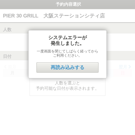
予約内容選択
PIER 30 GRILL 大阪ステーションシティ店
人数
システムエラーが
発生しました。
一度画面を閉じてしばらく経ってから
ご利用ください。
日付
前月
翌月
再読み込みする
月
火
水
木
金
土
日
人数を選ぶと
予約可能な日付が表示されます。