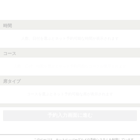
時間
人数、日付を選ぶとネット予約可能な時間が表示されます
コース
人数、日付、時間を選ぶとネット予約可能なコースが表示されます
席タイプ
コースを選ぶとネット予約可能な席が表示されます
予約入力画面に進む
このページは、ホットペッパーグルメの予約システムを利用しています。