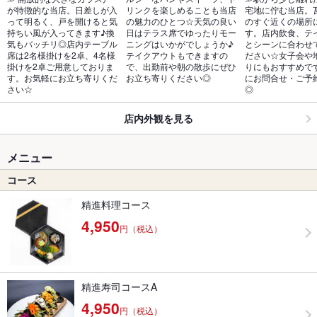
が特徴的な当店。日差しが入
リンクを楽しめることも当店
宅地に佇む当店。
って明るく、戸を開けると気
の魅力のひとつ☆天気の良い
のすぐ近くの場所
持ちい風が入ってきます♪換
日はテラス席でゆったりモー
す。店内飲食、テ
気もバッチリ◎店内テーブル
ニングはいかがでしょうか♪
とシーンに合わせ
席は2名様掛けを2卓、4名様
テイクアウトもできますの
ださい☆女子会や
掛けを2卓ご用意しておりま
で、出勤前や朝の散歩にぜひ
りにもおすすめで
す。お気軽にお立ち寄りくだ
お立ち寄りください◎
にお問合せ・ご予
さい☆
◎
店内外観を見る
メニュー
コース
精進料理コース
4,950
円（税込）
精進寿司コースA
4,950
円（税込）