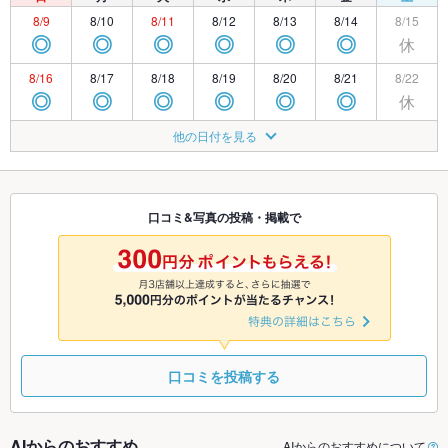
8/9
8/10
8/11
8/12
8/13
8/14
8/15
休
◎
◎
◎
◎
◎
◎
8/16
8/17
8/18
8/19
8/20
8/21
8/22
休
◎
◎
◎
◎
◎
◎
8/23
8/24
8/25
8/26
8/27
8/28
8/29
他の日付を見る
休
◎
◎
◎
◎
◎
◎
8/30
8/31
9/1
9/2
9/3
9/4
9/5
休
◎
◎
◎
◎
◎
◎
口コミ&写真の投稿・掲載で
9/6
9/7
9/8
9/9
9/10
9/11
9/12
休
◎
◎
◎
◎
◎
◎
口コミを投稿する
AIからのおすすめ
AIからのおすすめについて