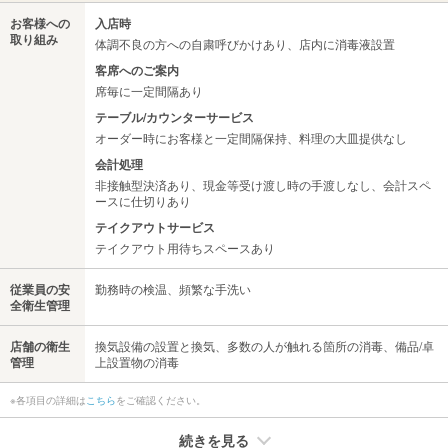
お客様への
入店時
取り組み
体調不良の方への自粛呼びかけあり、店内に消毒液設置
客席へのご案内
席毎に一定間隔あり
テーブル/カウンターサービス
オーダー時にお客様と一定間隔保持、料理の大皿提供なし
会計処理
非接触型決済あり、現金等受け渡し時の手渡しなし、会計スペ
ースに仕切りあり
テイクアウトサービス
テイクアウト用待ちスペースあり
従業員の安
勤務時の検温、頻繁な手洗い
全衛生管理
店舗の衛生
換気設備の設置と換気、多数の人が触れる箇所の消毒、備品/卓
管理
上設置物の消毒
※各項目の詳細は
こちら
をご確認ください。
続きを見る