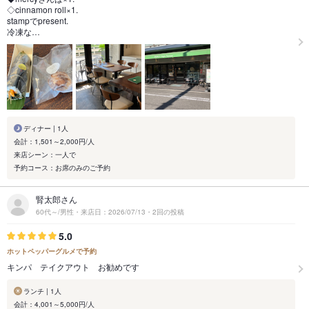
◇cinnamon roll×1.
stampでpresent.
冷凍な…
ディナー | 1人
会計：1,501～2,000円/人
来店シーン：一人で
予約コース：お席のみのご予約
腎太郎さん
60代～/男性・来店日：2026/07/13・2回の投稿
5.0
ホットペッパーグルメで予約
キンパ テイクアウト お勧めです
ランチ | 1人
会計：4,001～5,000円/人