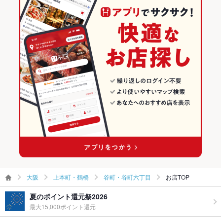
飲み放題
なし
谷町・谷町六丁目のグルメランキング
食べ放題
なし
お子様連れ
お子様連れ歓迎
ウェディン
－
グパーティ
ー二次会
お祝い・サ
可
プライズ対
応
ペット同伴
可
備考
テラス席のみペット同伴可能です◎
大阪
上本町・鶴橋
谷町・谷町六丁目
お店TOP
夏のポイント還元祭2026
最大15,000ポイント還元