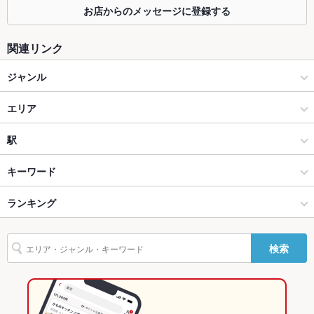
お店からのメッセージに登録する
ソファー
なし
関連リンク
テラス席
あり ：ペット同伴可能
ジャンル
貸切
貸切可 ：事前に人数・予算ご相談ください。
各国料理
エリア
設備
Wi-Fi
あり
無国籍・多国籍料理
谷町・谷町六丁目
駅
バリアフリ
あり
上本町・鶴橋 × 各国料理
谷町・谷町六丁目 × 各国料理
大阪上本町駅
キーワード
ー
上本町・鶴橋 × 無国籍・多国籍料理
谷町・谷町六丁目 × 無国籍・多国籍料理
谷町九丁目駅
ランキング
からあげ
駐車場
なし
英語メニュ
あり
谷町九丁目駅 × 各国料理
大阪
松屋町駅
大阪のグルメランキング
ー
検索
谷町九丁目駅 × 無国籍・多国籍料理
大阪 × 各国料理
大阪の各国料理ランキング
その他設備
－
大阪 × 無国籍・多国籍料理
上本町・鶴橋のグルメランキング
その他