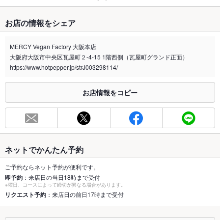
たばこ
お店の情報をシェア
禁煙・喫煙
全席禁煙
MERCY Vegan Factory 大阪本店
喫煙専用室
なし
大阪府大阪市中央区瓦屋町２-4-15 1階西側（瓦屋町グランド正面）
https://www.hotpepper.jp/strJ003298114/
※2020年4月1日～受動喫煙対策に関する法律が施行されています。正しい情報はお店へお問い
合わせください。
お店情報をコピー
お席
総席数
16席(他にテラス席が8席有り)
最大宴会収
16人
容人数
ネットでかんたん予約
個室
なし
ご予約ならネット予約が便利です。
即予約
：来店日の当日18時まで受付
座敷
なし
※曜日、コースによって締切が異なる場合があります。
リクエスト予約
：来店日の前日17時まで受付
掘りごたつ
なし
カウンター
なし