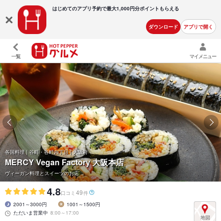
はじめてのアプリ予約で最大
1,000円分ポイントもらえる
ダウンロード
アプリで開く
一覧
マイメニュー
各国料理 | 谷町・谷町六丁目 | 大阪府
MERCY Vegan Factory 大阪本店
ヴィーガン料理とスイーツのお店
4.8
49
口コミ
件
2001～3000円
1001～1500円
ただいま営業中
8:00～17:00