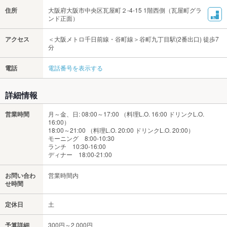
住所
大阪府大阪市中央区瓦屋町２-4-15 1階西側（瓦屋町グラ
ンド正面）
アクセス
＜大阪メトロ千日前線・谷町線＞谷町九丁目駅(2番出口) 徒歩7
分
電話
電話番号を表示する
詳細情報
営業時間
月～金、日: 08:00～17:00 （料理L.O. 16:00 ドリンクL.O.
16:00）
18:00～21:00 （料理L.O. 20:00 ドリンクL.O. 20:00）
モーニング 8:00-10:30
ランチ 10:30-16:00
ディナー 18:00-21:00
お問い合わ
営業時間内
せ時間
定休日
土
予算詳細
300円～2,000円