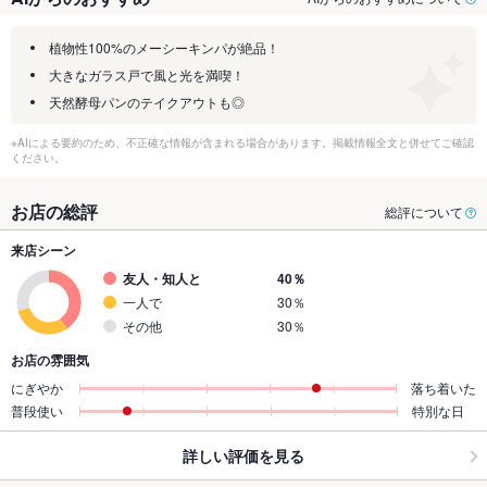
植物性100%のメーシーキンパが絶品！
大きなガラス戸で風と光を満喫！
天然酵母パンのテイクアウトも◎
※AIによる要約のため、不正確な情報が含まれる場合があります。掲載情報全文と併せてご確認
ください。
お店の総評
総評について
来店シーン
友人・知人と
40％
一人で
30％
その他
30％
お店の雰囲気
にぎやか
落ち着いた
普段使い
特別な日
詳しい評価を見る