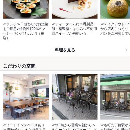
≪ランチ≫日替わりでお惣菜
≪ティータイムに≫乳製品・
≪テイクアウトOK
をご用意♪植物性100%のメ
卵・精製糖・はちみつ不使用
から店内手づくり
ーシーキンパ 1,650円（税
◎スイーツが勢揃い☆
パンをご用意して
込）
料理を見る
こだわりの空間
≪イートインスペースあり
≪朝8時から営業≫朝からヘ
≪谷町九丁目駅か
≫ 開放的な大きなガラス戸
ルシーなパンやスイーツ、ド
≫駅から少し離れ