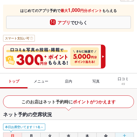
1,000
はじめてのアプリ予約で
最大
円分ポイント
もらえる
アプリ
でひらく
スマート支払い可
口コミ
トップ
メニュー
店内
写真
49
このお店はネット予約時に
ポイントがつかえます
ネット予約の空席状況
本日お席空いてます！1名～
日
月
火
水
木
金
土