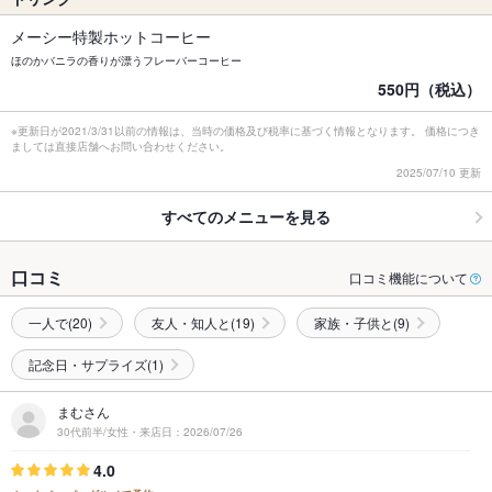
メーシー特製ホットコーヒー
ほのかバニラの香りが漂うフレーバーコーヒー
550円（税込）
※更新日が2021/3/31以前の情報は、当時の価格及び税率に基づく情報となります。 価格につき
ましては直接店舗へお問い合わせください。
2025/07/10 更新
すべてのメニューを見る
口コミ
口コミ機能について
一人で(20)
友人・知人と(19)
家族・子供と(9)
記念日・サプライズ(1)
まむさん
30代前半/女性・来店日：2026/07/26
4.0