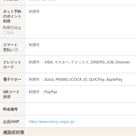
ネット予約
利用可
のポイント
利用
利用方法は
こちら
スマート
利用可
支払い
クレジット
利用可 ：VISA､マスター､アメックス､DINERS､JCB､Discover
カード
電子マネー
利用可 ：Suica､PASMO､ICOCA､iD､QUICPay､ApplePay
QRコード
利用可 ：PayPay
決済
料金備考
-
お店のHP
https://www.mercy-vegan.jp/
感染症対策