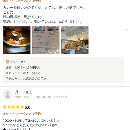
ホットペッパーグルメで予約
カレーを頂いたのですが、とても、優しい味でした。
ことに、
麩の唐揚げ、絶妙でした。
空調がもう少し、、効いていれば、助かりました。
ランチ | 2人
会計：1,001～1,500円/人
来店シーン：友人・知人と
予約コース：お席のみのご予約
月lunaさん
女性・来店日：2026/07/10・5回の投稿
5.0
ホットペッパーグルメで予約
15:55~予約してtakeoutに伺いました.
stampがまんたんなのでpain×1.get.
◆mercyきんぱ×1.