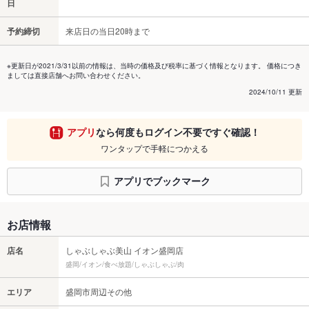
日
予約締切
来店日の当日20時まで
※更新日が2021/3/31以前の情報は、当時の価格及び税率に基づく情報となります。 価格につき
ましては直接店舗へお問い合わせください。
2024/10/11 更新
アプリ
なら何度もログイン不要ですぐ確認！
ワンタップで手軽につかえる
アプリでブックマーク
お店情報
店名
しゃぶしゃぶ美山 イオン盛岡店
盛岡/イオン/食べ放題/しゃぶしゃぶ/肉
エリア
盛岡市周辺その他