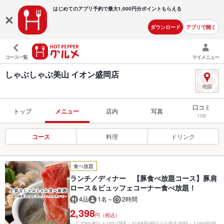
はじめてのアプリ予約で最大
1,000円分ポイントもらえる
ダウンロード
アプリで開く
コース一覧
マイメニュー
しゃぶしゃぶ美山 イオン盛岡店
口コミ
トップ
メニュー
店内
写真
108
コース
料理
ドリンク
食べ放題
ランチ／ディナー 【豚食べ放題コース】豚肩
ロース＆ビュッフェコーナー食べ放題！
4品
1名～
2時間
2,398
円（税込）
シニア60歳以上10%OFF：2158円(税込)/小学生半額：1199円(税