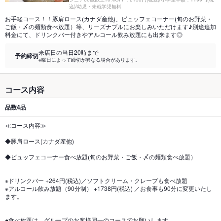
込)/幼児・未就学児無料
お手軽コース！！豚肩ロース(カナダ産他)、ビュッフェコーナー(旬のお野菜・
ご飯・〆の麺類食べ放題）等、リーズナブルにお楽しみいただけます♪別途追加
料金にて、ドリンクバー付きやアルコール飲み放題にも出来ます◎
来店日の当日20時まで
予約締切
※曜日によって締切が異なる場合があります。
コース内容
品数
4品
≪コース内容≫
◆豚肩ロース(カナダ産他)
◆ビュッフェコーナー食べ放題(旬のお野菜・ご飯・〆の麺類食べ放題）
※ドリンクバー +264円(税込)／ソフトクリーム・クレープも食べ放題
※アルコール飲み放題（90分制） +1738円(税込) ／お食事も90分に変更いたし
ます。
●食べ放題は、グループのお客様同一のコースでお願いします。