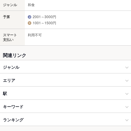
ジャンル
和食
予算
2001～3000円
1001～1500円
スマート
利用不可
支払い
関連リンク
ジャンル
和食
エリア
しゃぶしゃぶ・すき焼き
盛岡市周辺その他
駅
盛岡 × 和食
盛岡市周辺その他 × 和食
青山駅
キーワード
盛岡 × しゃぶしゃぶ・すき焼き
盛岡市周辺その他 × しゃぶしゃぶ・すき焼き
大釜駅
ランキング
しゃぶしゃぶ
すき焼き
もつ鍋
キムチ鍋