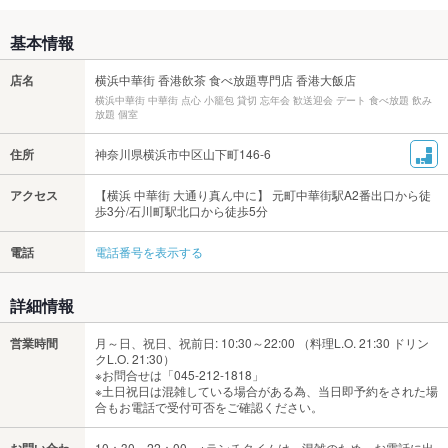
基本情報
店名
横浜中華街 香港飲茶 食べ放題専門店 香港大飯店
横浜中華街 中華街 点心 小籠包 貸切 忘年会 歓送迎会 デート 食べ放題 飲み
放題 個室
住所
神奈川県横浜市中区山下町146-6
アクセス
【横浜 中華街 大通り真ん中に】 元町中華街駅A2番出口から徒
歩3分/石川町駅北口から徒歩5分
電話
電話番号を表示する
詳細情報
営業時間
月～日、祝日、祝前日: 10:30～22:00 （料理L.O. 21:30 ドリン
クL.O. 21:30）
※お問合せは「045-212-1818」
※土日祝日は混雑している場合がある為、当日即予約をされた場
合もお電話で受付可否をご確認ください。
お問い合わ
10：30～22：00 ※ランチタイムは、混雑のため、お電話に出