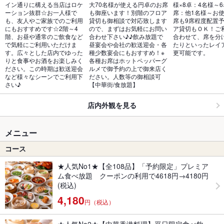
イン通りに構える当店はロケ
大70名様が使える円卓のお席
様×8卓：4名様～6
ーション抜群☆お一人様で
も御座います！別階のフロア
席：他1名様～お
も、友人やご家族でのご利用
貸切も御相談で対応致します
席も9席程度配置
にもおすすめです☆2階～4
ので、まずはお気軽にお問い
ア貸切もＯＫ！ご
階、お昼や通常のご飲食など
合わせ下さい♪♪飲み放題で
合わせて、席を分
で気軽にご利用いただけま
昼宴会や会社の歓送迎会・各
たりといったレイ
す。広々とした店内でゆった
種少数宴会にもおすすめ！※
更可能です。
りと食事やお酒をお楽しみく
各種お席はホットペッパーグ
ださい。この時期は歓送迎会
ルメで御予約の上で御来店く
など様々なシーンでご利用下
ださい。人数等の御相談可
さい♪
【中華街/食放題】
店内外観を見る
メニュー
コース
★人気No1★【全108品】「予約限定」プレミア
ム食べ放題 クーポンの利用で4618円→4180円
(税込)
4,180
円（税込）