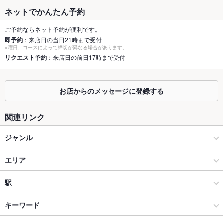
最大宴会収
220人(少数宴会の際はフロア貸切で御検討下さい。)
ネットでかんたん予約
容人数
ご予約ならネット予約が便利です。
個室
あり ：店舗へお問い合わせください。
即予約
：来店日の当日21時まで受付
※曜日、コースによって締切が異なる場合があります。
座敷
リクエスト予約
：来店日の前日17時まで受付
なし ：コロナ感染症対策実施店舗☆★
掘りごたつ
なし ：コロナ感染症対策実施店舗☆★
お店からのメッセージに登録する
カウンター
なし ：御一人様から御利用可能なお席がございます。是非お越
し下さい♪
関連リンク
ソファー
あり ：コロナ感染症対策実施店舗☆★
ジャンル
テラス席
なし ：コロナ感染症対策実施店舗☆★
中華
エリア
貸切
貸切可 ：各階をフロア貸切も対応♪少人数貸切などなどご相談
ください！
広東料理
横浜中華街
駅
夜景がきれ
あり
桜木町みなとみらい･関内･中華街 × 中華
横浜中華街 × 中華
石川町駅
いなお席
キーワード
設備