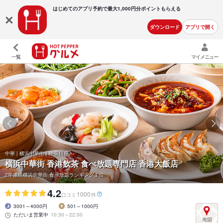
はじめてのアプリ予約で最大
1,000円分ポイントもらえる
ダウンロード
アプリで開く
一覧
マイメニュー
中華 | 横浜中華街 | 神奈川県
横浜中華街 香港飲茶 食べ放題専門店 香港大飯店
2年連続横浜中華街 食べ放題ランキング１位
4.2
1000
口コミ
件
3001～4000円
501～1000円
ただいま営業中
10:30～22:00