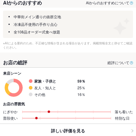
AIからのおすすめ
AIからのおすすめについて
中華街メイン通りの抜群立地
冷凍品不使用の手作り点心
全108品オーダー式食べ放題
※AIによる要約のため、不正確な情報が含まれる場合があります。掲載情報全文と併せてご確認
ください。
お店の総評
総評について
来店シーン
家族・子供と
59％
友人・知人と
25％
その他
16％
お店の雰囲気
にぎやか
落ち着いた
普段使い
特別な日
詳しい評価を見る