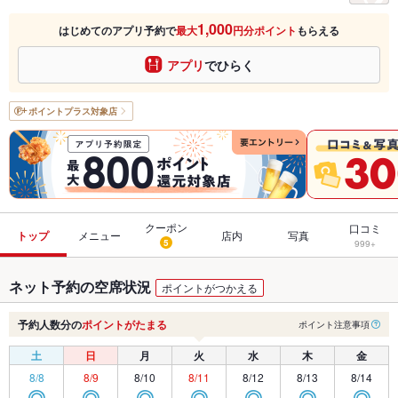
1,000
はじめてのアプリ予約で
最大
円分ポイント
もらえる
アプリ
でひらく
ポイントプラス
対象店
クーポン
口コミ
トップ
メニュー
店内
写真
5
999+
ネット予約の空席状況
ポイントがつかえる
予約人数分の
ポイントがたまる
ポイント注意事項
土
日
月
火
水
木
金
8/8
8/9
8/10
8/11
8/12
8/13
8/14