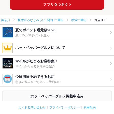
お子様連れ
お子様連れ歓迎
ウェディン
大歓迎!!二次会にも使いやすい仕切りの無い30～80名フロア貸
グパーティ
切も御対応致します。
神奈川
桜木町みなとみらい･関内･中華街
横浜中華街
お店TOP
ー二次会
夏のポイント還元祭2026
お祝い・サ
可
プライズ対
最大15,000ポイント還元
応
ホットペッパーグルメについて
備考
各人数の御相談承っております※要相談、少人数個室や各階フロ
ア貸切も対応♪
マイルがたまるお店特集！
マイルがたまるお店をご紹介
今日明日予約できるお店
急ぎの飲み会でもネット予約OK！
ホットペッパーグルメ掲載申込み
よくある問い合わせ
プライバシーポリシー
利用規約