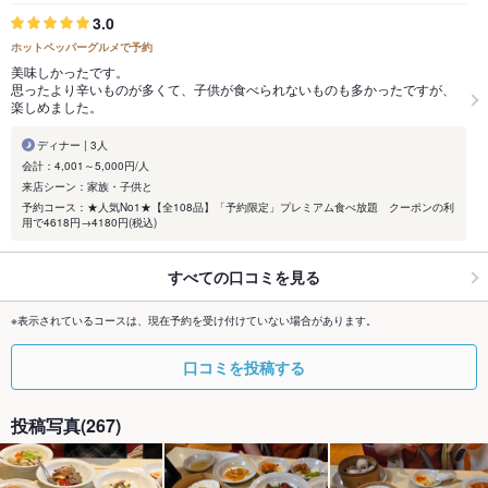
3.0
ホットペッパーグルメで予約
美味しかったです。
思ったより辛いものが多くて、子供が食べられないものも多かったですが、
楽しめました。
ディナー | 3人
会計：4,001～5,000円/人
来店シーン：家族・子供と
予約コース：★人気No1★【全108品】「予約限定」プレミアム食べ放題 クーポンの利
用で4618円→4180円(税込)
すべての口コミを見る
※表示されているコースは、現在予約を受け付けていない場合があります。
口コミを投稿する
投稿写真(267)