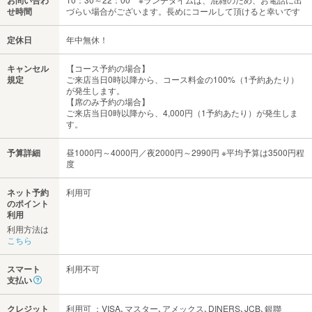
せ時間
づらい場合がございます。長めにコールして頂けると幸いです
定休日
年中無休！
キャンセル
【コース予約の場合】
規定
ご来店当日0時以降から、コース料金の100%（1予約あたり）
が発生します。
【席のみ予約の場合】
ご来店当日0時以降から、4,000円（1予約あたり）が発生しま
す。
予算詳細
昼1000円～4000円／夜2000円～2990円 ※平均予算は3500円程
度
ネット予約
利用可
のポイント
利用
利用方法は
こちら
スマート
利用不可
支払い
クレジット
利用可 ：VISA､マスター､アメックス､DINERS､JCB､銀聯