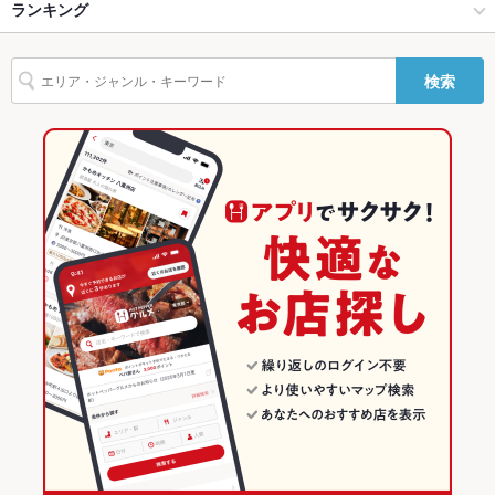
桜木町みなとみらい･関内･中華街 × 広東料理
横浜中華街 × 広東料理
関内駅
ランキング
からあげ
エビ料理
カキ料理・オイスター
カニ料理
にんにく料理
Wi-Fi
あり
湯葉料理
焼きそば
ステーキ
鴨肉
飲茶
点心
餃子
水餃子
元町・中華街駅 × 中華
横浜中華街 × 居酒屋
元町・中華街駅
神奈川のグルメランキング
検索
バリアフリ
なし
小籠包
チャーハン
麻婆豆腐
酢豚
北京ダック
坦々麺
ワンタン麺
ー
元町・中華街駅 × 広東料理
横浜中華街 × 洋・和洋・各国料理・その他
神奈川の中華ランキング
杏仁豆腐
炭火焼
デザート
タピオカ
お粥
揚げ餃子
駐車場
なし
居酒屋
神奈川
神奈川の広東料理ランキング
英語メニュ
あり
洋・和洋・各国料理・その他
神奈川 × 中華
桜木町みなとみらい･関内･中華街のグルメランキング
ー
その他設備
大型の店舗なので旅行会社様からのお問い合わせも大歓迎/宴会
桜木町みなとみらい･関内･中華街 × 居酒屋
神奈川 × 広東料理
桜木町みなとみらい･関内･中華街の中華ランキング
コースは豊富にご用意
桜木町みなとみらい･関内･中華街 × 洋・和洋・各国料理・その他
神奈川 × 居酒屋
桜木町みなとみらい･関内･中華街の広東料理ランキング
その他
飲み放題
あり ：リーズナブルな食べ飲み放題コースが多数！！
元町・中華街駅 × 居酒屋
神奈川 × 洋・和洋・各国料理・その他
横浜中華街のグルメランキング
食べ放題
あり ：オーダー式飲茶・点心平日：全69品食べ放題3580円／
元町・中華街駅 × 洋・和洋・各国料理・その他
横浜中華街の中華ランキング
プレミアム食べ放題全105品4180円
横浜中華街の広東料理ランキング
お酒
カクテル充実、焼酎充実、日本酒充実、ワイン充実