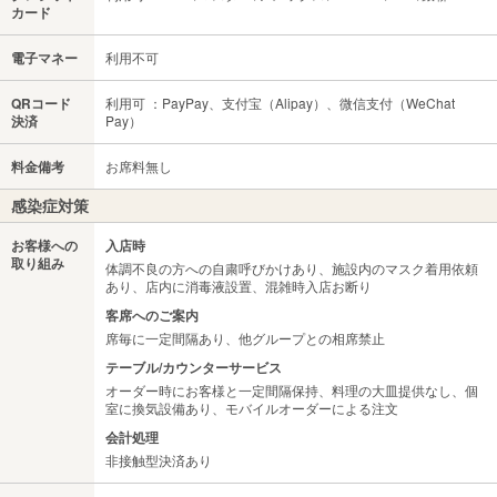
カード
電子マネー
利用不可
QRコード
利用可 ：PayPay、支付宝（Alipay）、微信支付（WeChat
決済
Pay）
料金備考
お席料無し
感染症対策
お客様への
入店時
取り組み
体調不良の方への自粛呼びかけあり、施設内のマスク着用依頼
あり、店内に消毒液設置、混雑時入店お断り
客席へのご案内
席毎に一定間隔あり、他グループとの相席禁止
テーブル/カウンターサービス
オーダー時にお客様と一定間隔保持、料理の大皿提供なし、個
室に換気設備あり、モバイルオーダーによる注文
会計処理
非接触型決済あり