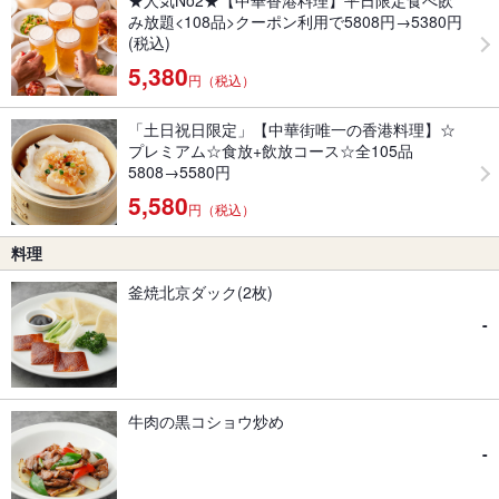
★人気No2★【中華香港料理】平日限定食べ飲
み放題<108品>クーポン利用で5808円→5380円
(税込)
5,380
円（税込）
「土日祝日限定」【中華街唯一の香港料理】☆
プレミアム☆食放+飲放コース☆全105品
5808→5580円
5,580
円（税込）
料理
釜焼北京ダック(2枚)
-
牛肉の黒コショウ炒め
-