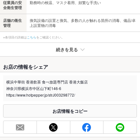
従業員の安
勤務時の検温、マスク着用、頻繁な手洗い
全衛生管理
店舗の衛生
換気設備の設置と換気、多数の人が触れる箇所の消毒、備品/卓
管理
上設置物の消毒
※各項目の詳細は
こちら
をご確認ください。
続きを見る
たばこ
お店の情報をシェア
禁煙・喫煙
全席禁煙
喫煙スペース有り
横浜中華街 香港飲茶 食べ放題専門店 香港大飯店
神奈川県横浜市中区山下町146-6
喫煙専用室
なし
https://www.hotpepper.jp/strJ003298772/
※2020年4月1日～受動喫煙対策に関する法律が施行されています。正しい情報はお店へお問い
合わせください。
お店情報をコピー
お席
総席数
220席(コロナ感染症対策・席の間隔は十分に開けさせて頂きて
おります。)