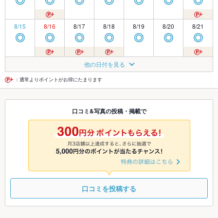
◎
◎
◎
◎
◎
◎
◎
8/15
8/16
8/17
8/18
8/19
8/20
8/21
◎
◎
◎
◎
◎
◎
◎
8/22
8/23
8/24
8/25
8/26
8/27
8/28
他の日付を見る
◎
◎
◎
◎
◎
◎
◎
：通常よりポイントがお得にたまります
8/29
8/30
8/31
9/1
9/2
9/3
9/4
口コミ&写真の投稿・掲載で
◎
◎
◎
◎
◎
◎
◎
9/5
9/6
9/7
9/8
9/9
9/10
9/11
◎
◎
◎
◎
◎
◎
◎
口コミを投稿する