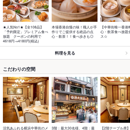
★人気No1★【全108品】
本場香港自慢の味！職人が手
【中華街唯一香港
「予約限定」プレミアム食べ
作りでご提供する絶品の点
心・飲茶食べ放題全
放題　クーポンの利用で
心・飲茶！！食べ歩きも◎
ス☆
4618円→4180円(税込)
料理を見る
こだわりの空間
活気あふれる横浜中華街のメ
3階：最大30名様、4階：最
【2階テーブル席】