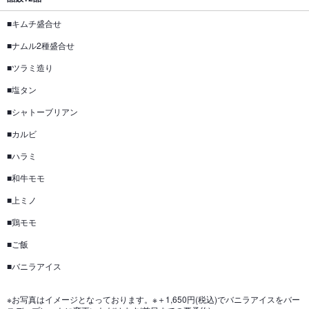
■キムチ盛合せ
■ナムル2種盛合せ
■ツラミ造り
■塩タン
■シャトーブリアン
■カルビ
■ハラミ
■和牛モモ
■上ミノ
■鶏モモ
■ご飯
■バニラアイス
※お写真はイメージとなっております。※＋1,650円(税込)でバニラアイスをバー