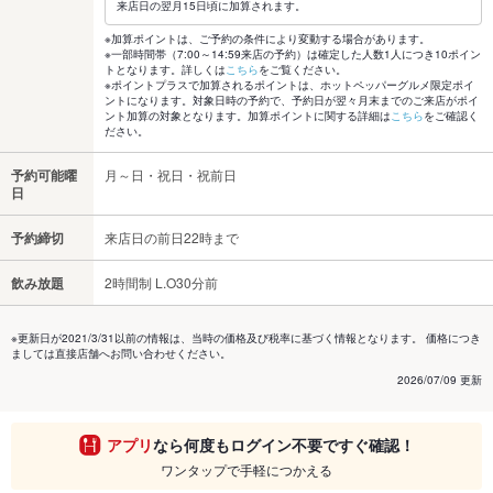
来店日の翌月15日頃に加算されます。
※加算ポイントは、ご予約の条件により変動する場合があります。
※一部時間帯（7:00～14:59来店の予約）は確定した人数1人につき10ポイン
トとなります。詳しくは
こちら
をご覧ください。
※ポイントプラスで加算されるポイントは、ホットペッパーグルメ限定ポイ
ントになります。対象日時の予約で、予約日が翌々月末までのご来店がポイ
ント加算の対象となります。加算ポイントに関する詳細は
こちら
をご確認く
ださい。
予約可能曜
月～日・祝日・祝前日
日
予約締切
来店日の前日22時まで
飲み放題
2時間制 L.O30分前
※更新日が2021/3/31以前の情報は、当時の価格及び税率に基づく情報となります。 価格につき
ましては直接店舗へお問い合わせください。
2026/07/09 更新
アプリ
なら何度もログイン不要ですぐ確認！
ワンタップで手軽につかえる