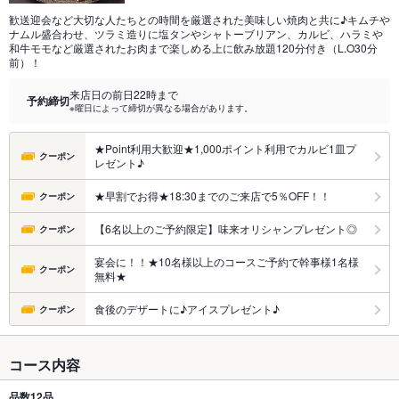
歓送迎会など大切な人たちとの時間を厳選された美味しい焼肉と共に♪キムチや
ナムル盛合わせ、ツラミ造りに塩タンやシャトーブリアン、カルビ、ハラミや
和牛モモなど厳選されたお肉まで楽しめる上に飲み放題120分付き（L.O30分
前）！
来店日の前日22時まで
予約締切
※曜日によって締切が異なる場合があります。
★Point利用大歓迎★1,000ポイント利用でカルビ1皿プ
クーポン
レゼント♪
★早割でお得★18:30までのご来店で5％OFF！！
クーポン
【6名以上のご予約限定】味来オリシャンプレゼント◎
クーポン
宴会に！！★10名様以上のコースご予約で幹事様1名様
クーポン
無料★
食後のデザートに♪アイスプレゼント♪
クーポン
コース内容
品数
12品