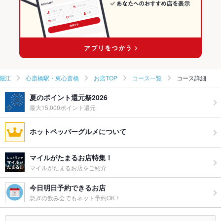
長堀橋駅 × 韓国料理
大阪 × 韓国料理全般
長堀橋駅 × 韓国料理全般
堀江
心斎橋駅・東心斎橋
お店TOP
コース一覧
コース詳細
夏のポイント還元祭2026
最大15,000ポイント還元
ホットペッパーグルメについて
マイルがたまるお店特集！
マイルがたまるお店をご紹介
今日明日予約できるお店
急ぎの飲み会でもネット予約OK！