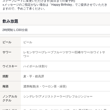
スデープレートに変更いただけます(前日までの要予約)
※メッセージのご指定がない場合は「Happy Birthday」でご提供させていただき
ますので、予めご了承ください。
飲み放題
2時間制 L.O30分前
ビール
ビール
サワー
レモンサワー/グレープフルーツサワー/巨峰サワー/ホワイトサ
ワー
ウイスキー
ハイボール/水割り
焼酎
麦・芋・鍛高譚
梅酒
濃厚梅酒(水・ウーロン茶・緑茶)
ノンアルカ
シンデレラ/アメジストクーラー/グレフルジンジャー
クテル