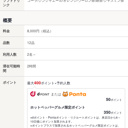
ソフトドリ
コーラ/ジンジャエール/オレンジ/ウーロン茶/緑茶/ジャスミン茶
ンク
概要
料金
8,000円（税込）
品数
12品
利用人数
2名～
滞在可能時
2時間
間
ポイント
400
最大
ポイント×予約人数
または
50
ポイント
ホットペッパーグルメ限定ポイント
350
ポイント
※dポイント・Pontaポイント・リクルートポイントは、来店日から6～
10日後にポイント加算されます。
※ポイントプラスで加算されるホットペッパーグルメ限定ポイントは、