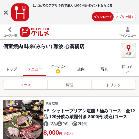
はじめてのアプリ予約で最大
1,000円分ポイントもらえる
ダウンロード
アプリで開く
コース一覧
マイメニュー
個室焼肉 味来(みらい) 難波 心斎橋店
クーポン
口コミ
トップ
メニュー
店内
写真
6
76
コース
料理
ドリンク
飲み放題
HP シャトーブリアン堪能！極みコース 全12
品 120分飲み放題付き 8000円(税込)コース
12品
2名～
2時間
8,000
円（税込）