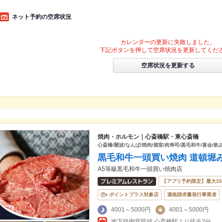
ネット予約の空席状況
カレンダーの更新に失敗しました。
下記ボタンを押して空席状況を更新してくだ
空席状況を更新する
焼肉・ホルモン｜心斎橋駅・東心斎橋
心斎橋/難波/なんば/焼肉/個室/肉寿司/黒毛和牛/宴会/飲
黒毛和牛一頭買い焼肉 道頓堀
A5等級黒毛和牛一頭買い焼肉店
【アプリ予約限定】最大3
ポイントプラス対象店
適格請求書発行事業者
4001～5000円
4001～5000円
地下鉄御堂筋線 心斎橋駅より徒歩2分