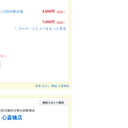
ン120分飲み放
4,000円
（税込）
7,000円
（税込）
コース・メニューをもっと見る
さい。
味来 みらい 難波 心斎橋店
記念日/誕生日/飲み放題/宴会
 心斎橋店