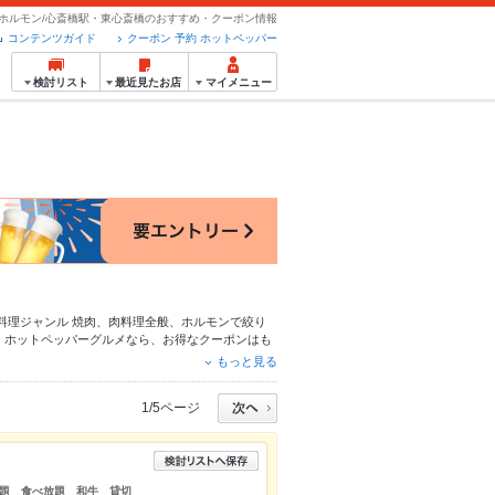
ホルモン/心斎橋駅・東心斎橋のおすすめ・クーポン情報
コンテンツガイド
クーポン 予約 ホットペッパー
検討リスト
最近見たお店
マイメニュー
料理ジャンル
焼肉
、
肉料理全般
、
ホルモン
で絞り
。ホットペッパーグルメなら、お得なクーポンはも
新情報をご紹介しているので安心！24時間使える
もっと見る
、デートやパーティーにもお得に便利にホットペッ
1/5ページ
題 食べ放題 和牛 貸切