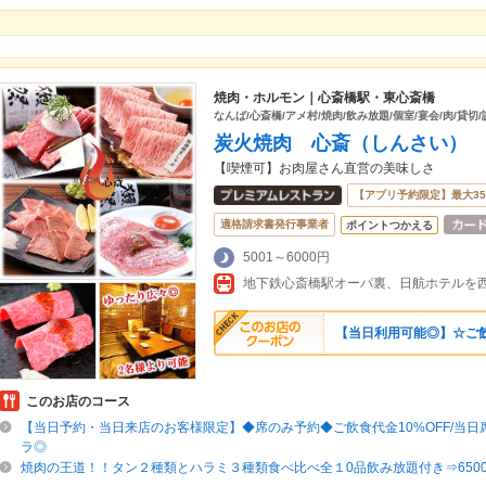
焼肉・ホルモン｜心斎橋駅・東心斎橋
なんば/心斎橋/アメ村/焼肉/飲み放題/個室/宴会/肉/貸切
炭火焼肉 心斎（しんさい）
【喫煙可】お肉屋さん直営の美味しさ
【アプリ予約限定】最大3
適格請求書発行事業者
ポイントつかえる
5001～6000円
地下鉄心斎橋駅オーパ裏、日航ホテルを西
【当日利用可能◎】☆ご飲
このお店のコース
【当日予約・当日来店のお客様限定】◆席のみ予約◆ご飲食代金10%OFF/当日
ラ◎
焼肉の王道！！タン２種類とハラミ３種類食べ比べ全１0品飲み放題付き⇒650