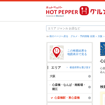
前のページへ戻る
グルメ・予約情報 全国
大阪
この検索結果を
地図表示で見る
心
エリア
都道府県を選び直す
心
込
ち
大阪
簡
パ
心斎橋・なんば・南船場・
検
堀江
心斎橋駅・東心斎橋