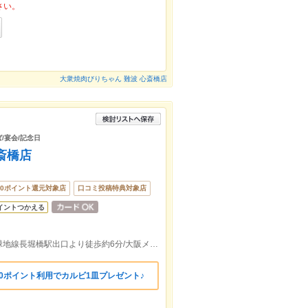
さい。
大衆焼肉びりちゃん 難波 心斎橋店
ば/宴会/記念日
心斎橋店
00ポイント還元対象店
口コミ投稿特典対象店
イントつかえる
大阪メトロ堺筋線，大阪メトロ長堀鶴見緑地線長堀橋駅出口より徒歩約6分/大阪メトロ御堂筋線心斎橋駅出口より徒歩約8分
,000ポイント利用でカルビ1皿プレゼント♪