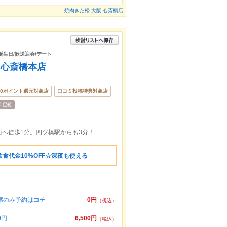
焼肉きた松 大阪 心斎橋店
/誕生日/歓送迎会/デート
 心斎橋本店
50ポイント還元対象店
口コミ投稿特典対象店
へ徒歩1分。四ツ橋駅からも3分！
食代金10%OFF☆深夜も使える
席のみ予約はコチ
0円
（税込）
0円
6,500円
（税込）