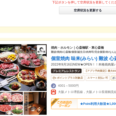
下記ボタンを押して空席状況を更新してくだ
空席状況を更新する
焼肉・ホルモン｜心斎橋駅・東心斎橋
難波/焼肉/心斎橋/個室/誕生日/肉寿司/完全個室/肉/なん
個室焼肉 味来(みらい) 難波 
2022年9月16日NEW★OPEN！！本格焼肉屋♪
【アプリ予約限定】最大8
ポイントプラス対象店
スマート支払い可
ポ
4001～5000円
★Point利用大歓迎★1