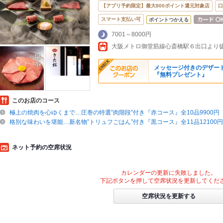
【アプリ予約限定】最大800ポイント還元対象店
口
スマート支払い可
ポイントつかえる
7001～8000円
大阪メトロ御堂筋線心斎橋駅６出口より徒
メッセージ付きのデザー
『無料プレゼント』
このお店のコース
極上の焼肉を心ゆくまで…圧巻の特選”肉階段”付き『赤コース』全10品9900円
格別な味わいを堪能…新名物”トリュフごはん”付き『黒コース』全11品12100円
ネット予約の空席状況
カレンダーの更新に失敗しました。
下記ボタンを押して空席状況を更新してくだ
空席状況を更新する