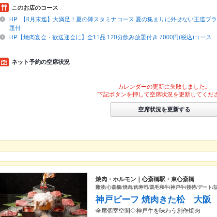
このお店のコース
HP 【8月末迄】大満足！夏の陣スタミナコース 夏の集まりに外せない王道プラ
題付
HP【焼肉宴会・歓送迎会に】全11品 120分飲み放題付き 7000円(税込)コース
ネット予約の空席状況
カレンダーの更新に失敗しました。
下記ボタンを押して空席状況を更新してくだ
空席状況を更新する
焼肉・ホルモン｜心斎橋駅・東心斎橋
難波/心斎橋/焼肉/肉寿司/黒毛和牛/神戸牛/接待/デート/
神戸ビーフ 焼肉きた松 大阪
全席個室空間◇神戸牛を味わう創作焼肉