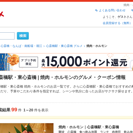
焼肉・
よくある問い合わせ
ようこそ、
さん
ゲスト
会員登録する（無料）
心斎橋・なんば・南船場・堀江
心斎橋駅・東心斎橋 グルメ
焼肉・ホルモン
斎橋駅・東心斎橋 | 焼肉・ホルモンのグルメ・クーポン情報
斎橋駅・東心斎橋 焼肉・ホルモンのお店一覧です。さらに心斎橋駅・東心斎橋でおすすめの
んだり、予算やこだわり条件を指定すれば、シーンや気分に合ったお店がサクサク探せます
ろん、こだわりメニュー
牛タン
、
炭火焼
、
ジンギスカン
や季節のおすすめ料理など、お店の最
単便利なネット予約が使えるお店も拡大中です。友達どうしの飲み会にも、会社の宴会にも
ーグルメをご利用ください。
99
索結果
件
1～20
件を表示
焼肉・ホルモン｜心斎橋駅・東心斎橋
難波 心斎橋 食べ飲み放題 ランチ 肉寿司 飲み放