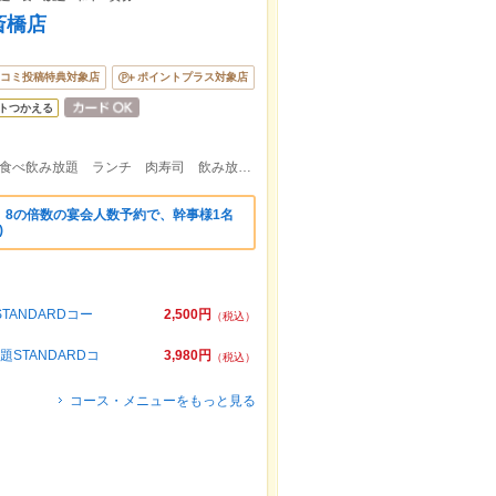
斎橋店
コミ投稿特典対象店
ポイントプラス対象店
トつかえる
心斎橋駅徒歩5分以内！【心斎橋 難波 食べ飲み放題 ランチ 肉寿司 飲み放題 食べ放題 和牛 貸切】
】8の倍数の宴会人数予約で、幹事様1名
)
ANDARDコー
2,500円
（税込）
STANDARDコ
3,980円
（税込）
コース・メニューをもっと見る