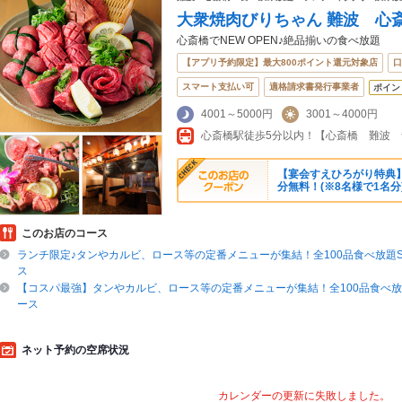
大衆焼肉びりちゃん 難波 心
心斎橋でNEW OPEN♪絶品揃いの食べ放題
【アプリ予約限定】最大800ポイント還元対象店
口
スマート支払い可
適格請求書発行事業者
ポイン
4001～5000円
3001～4000円
【宴会すえひろがり特典
分無料！(※8名様で1名分
このお店のコース
ランチ限定♪タンやカルビ、ロース等の定番メニューが集結！全100品食べ放題ST
ス
【コスパ最強】タンやカルビ、ロース等の定番メニューが集結！全100品食べ放題
ース
ネット予約の空席状況
カレンダーの更新に失敗しました。