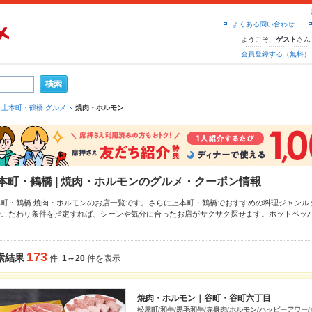
よくある問い合わせ
ようこそ、
さん
ゲスト
会員登録する（無料）
上本町・鶴橋 グルメ
焼肉・ホルモン
本町・鶴橋 | 焼肉・ホルモンのグルメ・クーポン情報
本町・鶴橋 焼肉・ホルモンのお店一覧です。さらに上本町・鶴橋でおすすめの料理ジャンル
やこだわり条件を指定すれば、シーンや気分に合ったお店がサクサク探せます。ホットペッ
りメニュー
牛タン
、
炭火焼
や季節のおすすめ料理など、お店の最新情報をご紹介しているので
お店も拡大中です。友達どうしの飲み会にも、会社の宴会にも、デートやパーティーにもお
。
173
索結果
件
1～20
件を表示
焼肉・ホルモン｜谷町・谷町六丁目
松屋町/和牛/黒毛和牛/赤身肉/ホルモン/ハッピーアワー/