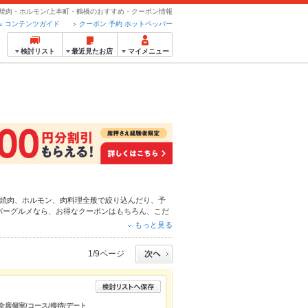
焼肉・ホルモン/上本町・鶴橋のおすすめ・クーポン情報
コンテンツガイド
クーポン 予約 ホットペッパー
検討リスト
最近見たお店
マイメニュー
焼肉
、
ホルモン
、
肉料理全般
で絞り込んだり、予
パーグルメなら、お得なクーポンはもちろん、こだ
安心！24時間使える簡単便利なネット予約が使え
もっと見る
得に便利にホットペッパーグルメをご利用くださ
1/9ページ
全席個室/コース/接待/デート