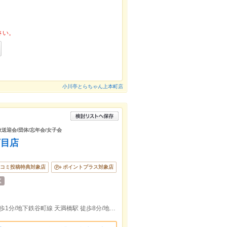
さい。
小川亭とらちゃん上本町店
歓送迎会/団体/忘年会/女子会
丁目店
コミ投稿特典対象店
ポイントプラス対象店
地下鉄谷町線・鉄中央線 谷町四丁目駅 徒歩1分/地下鉄谷町線 天満橋駅 徒歩8分/地下鉄堺筋線 堺筋本町駅 徒歩11分