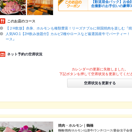
【歓送迎会パック】お会計
念撮影のお手伝いの豪華
このお店のコース
【２H飲放】赤身、ホルモンも種類豊富！リーズナブルに韓国焼肉を楽しむ『
人気NO.1【2H飲み放題付】カルビ2種やロースなど厳選国産牛でパーティー！
ース』
ネット予約の空席状況
カレンダーの更新に失敗しました。
下記ボタンを押して空席状況を更新してくだ
空席状況を更新する
焼肉・ホルモン｜鶴橋
鶴橋/焼肉/ホルモン/山形牛/ランチ/コース/宴会/女子会/