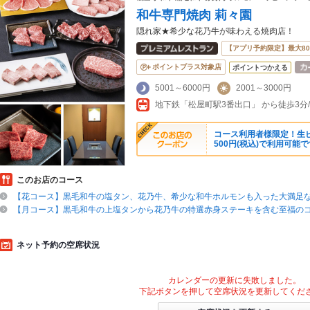
和牛専門焼肉 莉々園
隠れ家★希少な花乃牛が味わえる焼肉店！
【アプリ予約限定】最大8
ポイントプラス対象店
ポイントつかえる
5001～6000円
2001～3000円
コース利用者様限定！生ビ
500円(税込)で利用可能
このお店のコース
【花コース】黒毛和牛の塩タン、花乃牛、希少な和牛ホルモンも入った大満足
【月コース】黒毛和牛の上塩タンから花乃牛の特選赤身ステーキを含む至福の
ネット予約の空席状況
カレンダーの更新に失敗しました。
下記ボタンを押して空席状況を更新してくだ