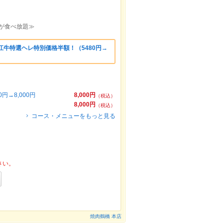
牛が食べ放題≫
江牛特選ヘレ特別価格半額！（5480円→
円→8,000円
8,000円
（税込）
8,000円
（税込）
コース・メニューをもっと見る
さい。
焼肉鶴橋 本店