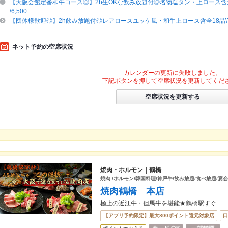
【大阪会館定番和牛コース◎】2h生OKな飲み放題付◎名物塩タン・上ロース含全12
\6,500
【団体様歓迎◎】2h飲み放題付◎レアロースユッケ風・和牛上ロース含全18品\7,80
ネット予約の空席状況
カレンダーの更新に失敗しました。
下記ボタンを押して空席状況を更新してくだ
空席状況を更新する
焼肉・ホルモン｜鶴橋
焼肉 /ホルモン/韓国料理/神戸牛/飲み放題/食べ放題/宴会
焼肉鶴橋 本店
極上の近江牛・但馬牛を堪能★鶴橋駅すぐ
【アプリ予約限定】最大800ポイント還元対象店
口