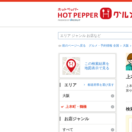
前のページへ戻る
グルメ・予約情報 全国
大阪
この検索結果を
地図表示で見る
上
エリア
都道府県を選び直す
上
算
わ
大阪
る
い
上本町・鶴橋
検
お店ジャンル
すべて