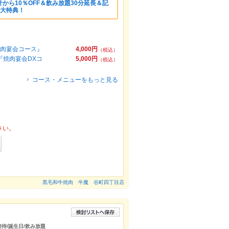
から10％OFF＆飲み放題30分延長＆記
3大特典！
焼肉宴会コース』
4,000円
（税込）
『焼肉宴会DXコ
5,000円
（税込）
コース・メニューをもっと見る
さい。
黒毛和牛焼肉 牛魔 谷町四丁目店
接待/誕生日/飲み放題