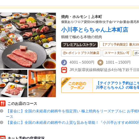
焼肉・ホルモン｜上本町
個室あり/フロア貸切OK/接待/女子会/ママ会/宴会/黒毛
小川亭とらちゃん上本町店
鶴橋で極める本物の焼肉
【アプリ予約限定】最大3
ポイントプラス対象店
スマート支払い可
ポ
4001～5000円
1001～1500円
【テイクアウト予約はこ
川亭とらちゃん》の味を堪
このお店のコース
【宴会に】全国の未経産の銘柄牛を指定買い 極上焼肉をリーズナブルに お手軽60
ース
【宴会に】全国の未経産の銘柄牛の上質な旨みを堪能！『小川亭おすすめ8000円
ネット予約の空席状況