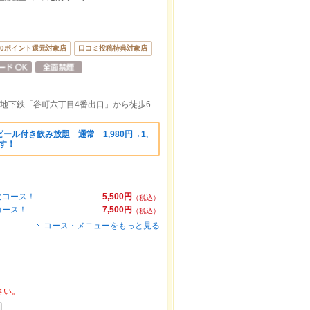
00ポイント還元対象店
口コミ投稿特典対象店
地下鉄「松屋町駅3番出口」 から徒歩3分/地下鉄「谷町六丁目4番出口」から徒歩6分/松屋町駅から174m
ール付き飲み放題 通常 1,980円→1,
です！
なコース！
5,500円
（税込）
コース！
7,500円
（税込）
コース・メニューをもっと見る
さい。