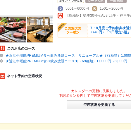
ポイントつかえる
5001～6000円
1501～2000円
【鶴橋駅】徒歩30秒≪A5近江牛・神戸
7・8月度ご予約特典★近
2740円）「1日限定5組」
このお店のコース
★近江牛堪能PREMIUM食べ飲み放題コース リニューアル★（73種類）1,0000
★近江牛堪能PREMIUM食べ飲み放題コース★（69種類）1,0000円→8,000円
ネット予約の空席状況
カレンダーの更新に失敗しました。
下記ボタンを押して空席状況を更新してくだ
空席状況を更新する