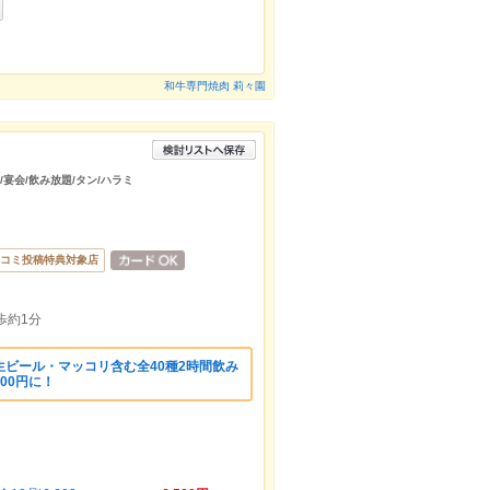
和牛専門焼肉 莉々園
/宴会/飲み放題/タン/ハラミ
コミ投稿特典対象店
歩約1分
ビール・マッコリ含む全40種2時間飲み
500円に！