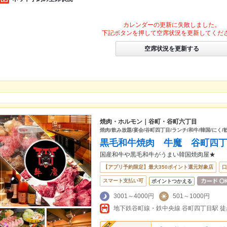
カレンダーの更新に失敗しました。
下記ボタンを押して空席状況を更新してくだ
空席状況を更新する
焼肉・ホルモン｜谷町・谷町六丁目
焼肉/飲み放題/宴会/谷町四丁目/ランチ/和牛/韓国/にく/
黒毛和牛焼肉 牛魔 谷町四
国産和牛や黒毛和牛がうまい韓国焼肉屋★
【アプリ予約限定】最大350ポイント還元対象店
口
スマート支払い可
ポイントつかえる
3001～4000円
501～1000円