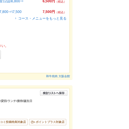
品\6,800⇒
6,500円
（税込）
0⇒\7,500
7,500円
（税込）
コース・メニューをもっと見る
さい。
和牛焼肉 大阪会館
/貸切/ランチ/接待/誕生日
コミ投稿特典対象店
ポイントプラス対象店