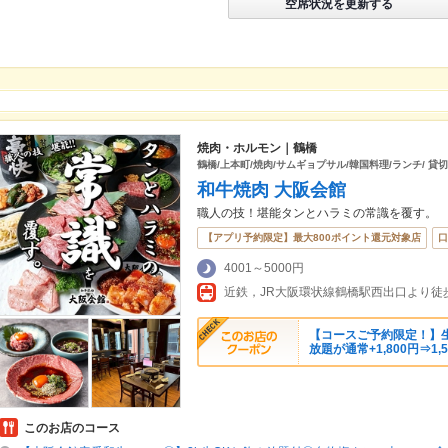
空席状況を更新する
焼肉・ホルモン｜鶴橋
鶴橋/上本町/焼肉/サムギョプサル/韓国料理/ランチ/ 貸切
和牛焼肉 大阪会館
職人の技！堪能タンとハラミの常識を覆す。
【アプリ予約限定】最大800ポイント還元対象店
口
4001～5000円
近鉄，JR大阪環状線鶴橋駅西出口より徒
【コースご予約限定！】生
放題が通常+1,800円⇒1,
このお店のコース