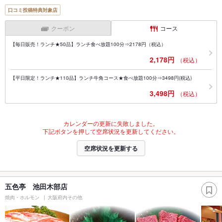
口コミ投稿特典対象店
クーポン
コース
【毎日販売！ランチ★50品】ランチ食べ放題100分⇒2178円（税込）
2,178円
（税込）
【平日限定！ランチ★110品】ランチ牛角コース★食べ放題100分⇒3498円(税込)
3,498円
（税込）
カレンダーの更新に失敗しました。
下記ボタンを押して空席状況を更新してください。
空席状況を更新する
五色亭 池田木部店
焼肉・ホルモン
大阪府内その他