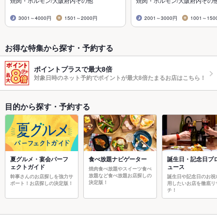
焼肉・ホルモン/大阪府内その他
焼肉・ホルモン/大阪府内その
3001～4000円
1501～2000円
2001～3000円
1001～150
お得な特集から探す・予約する
ポイントプラスで最大8倍
対象日時のネット予約でポイントが最大8倍たまるお店はこちら！
目的から探す・予約する
夏グルメ・宴会パーフ
食べ放題ナビゲーター
誕生日・記念日プ
ェクトガイド
ュース
焼肉食べ放題やスイーツ食べ
放題など食べ放題お店探しの
幹事さんのお店探しを強力サ
誕生日や記念日のお祝
決定版！
ポート！お店探しの決定版！
用したいお店を徹底リ
チ！