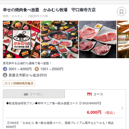
幸せの焼肉食べ放題 かみむら牧場 守口南寺方店
焼肉・ホルモン
大阪府内その他
黒毛和牛をお値打ち価格で食べ放題！
3001～4000円
1501～2000円
新森古市駅から徒歩20分
口コミ投稿特典対象店
クーポン
コース
◆歓送迎会特別プラン◆和牛マニア食べ飲み放題コース【120分/6000円】
6,000円
（税込）
【100分】「かみむら 食べ飲み放題コース」 国産プレミアム黒牛もビールも！税込
5000円