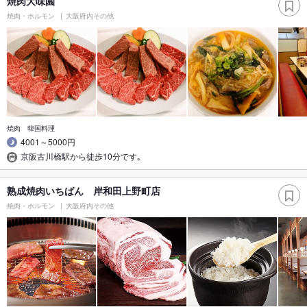
焼肉大味園
焼肉・ホルモン
大阪府内その他
焼肉 韓国料理
4001～5000円
京阪古川橋駅から徒歩10分です｡
熟成焼肉いちばん 岸和田上野町店
焼肉・ホルモン
大阪府内その他