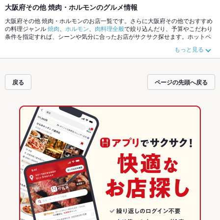
大阪府その他 焼肉・ホルモンのグルメ情報
大阪府その他 焼肉・ホルモンのお店一覧です。さらに大阪府その他でおすすめ
の料理ジャンル
焼肉
、
ホルモン
、
肉料理全般
で絞り込んだり、予算やこだわり
条件を指定すれば、シーンや気分に合ったお店がサクサク探せます。ホットペ
ッパーグルメなら、お得なクーポンはもちろん、こだわりメニュー
牛タン
や季
もっと見る
節のおすすめ料理など、お店の最新情報をご紹介しているので安心！24時間使
える簡単便利なネット予約が使えるお店も拡大中です。友達どうしの飲み会に
も、会社の宴会にも、デートやパーティーにもお得に便利にホットペッパーグ
ルメをご利用ください。
戻る
ページの先頭へ戻る