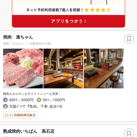
焼肉 達ちゃん
焼肉・ホルモン
大阪府内その他
精肉もホルモンもサイドメニューも充実！
4001～5000円
501～1000円
京阪ﾊﾞｽで『島頭』下車､徒歩1分
口コミ投稿特典対象店
熟成焼肉いちばん 高石店