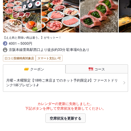
【ええ肉と美味い肉は違う。】がモットー！
4001～5000円
京阪本線萱島駅西口より徒歩約33分 駐車場4台あり
口コミ投稿特典対象店
スマート支払い可
クーポン
コース
月曜～木曜限定【18時ご来店までのネット予約限定♪】ファーストドリ
ンク1杯プレゼント♪
カレンダーの更新に失敗しました。
下記ボタンを押して空席状況を更新してください。
空席状況を更新する