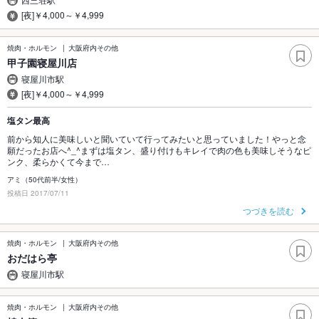
[夜]￥4,000～￥4,999
焼肉・ホルモン
大阪府内その他
甲子園寝屋川店
寝屋川市駅
[夜]￥4,000～￥4,999
塩タン最高
前から知人に美味しいと聞いていて行ってみたいと思っていました！やっと念
願だったお店へ^_^まずは塩タン、盛り付けもキレイで肉の色も美味しそうなピ
ンク、柔らかくて今まで…
アミ（50代前半/女性）
投稿日 2017/07/11
つづきを読む
焼肉・ホルモン
大阪府内その他
おだはら亭
寝屋川市駅
焼肉・ホルモン
大阪府内その他