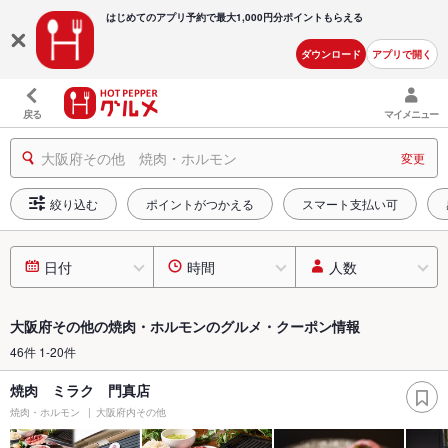
はじめてのアプリ予約で最大
1,000円分ポイントもらえる
ダウンロード
アプリで開く
戻る
マイメニュー
大阪府その他 焼肉・ホルモン
変更
絞り込む
ポイントがつかえる
スマート支払い可
日付
時間
人数
大阪府その他の焼肉・ホルモンのグルメ・クーポン情報
46件 1-20件
焼肉 ミラク 門真店
焼肉・ホルモン
大阪府内その他