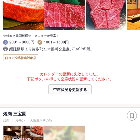
☆焼肉と韓国料理☆ メニューが豊富！
2001～3000円
1001～1500円
絹延橋駅より徒歩7分｡木部町交差点､ｼﾞｬﾊﾟﾝの隣｡
口コミ投稿特典対象店
カレンダーの更新に失敗しました。
下記ボタンを押して空席状況を更新してください。
空席状況を更新する
焼肉 三宝園
焼肉・ホルモン
大阪府内その他