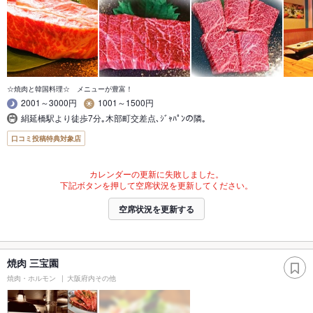
☆焼肉と韓国料理☆ メニューが豊富！
2001～3000円
1001～1500円
絹延橋駅より徒歩7分｡木部町交差点､ｼﾞｬﾊﾟﾝの隣｡
口コミ投稿特典対象店
カレンダーの更新に失敗しました。
下記ボタンを押して空席状況を更新してください。
空席状況を更新する
焼肉 三宝園
焼肉・ホルモン
大阪府内その他