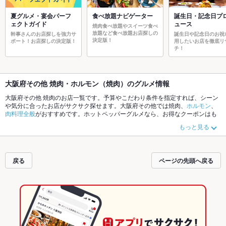
夏グルメ・宴会パーフ
食べ放題ナビゲーター
誕生日・記念日プ
ェクトガイド
ュース
焼肉食べ放題やスイーツ食べ
放題など食べ放題お店探しの
幹事さんのお店探しを強力サ
誕生日や記念日のお祝
決定版！
ポート！お店探しの決定版！
用したいお店を徹底リ
チ！
大阪府その他 焼肉・ホルモン（焼肉）のグルメ情報
大阪府その他 焼肉のお店一覧です。予算やこだわり条件を指定すれば、シーン
や気分に合ったお店がサクサク探せます。大阪府その他では焼肉、
ホルモン
、
肉料理全般
がおすすめです。ホットペッパーグルメなら、お得なクーポンはも
ちろん、こだわりメニュー
牛タン
や季節のおすすめ料理など、お店の最新情報
もっと見る
をご紹介しているので安心！24時間使える簡単便利なネット予約が使えるお店
も拡大中です。友達どうしの飲み会にも、会社の宴会にも、デートやパーティ
ーにもお得に便利にホットペッパーグルメをご利用ください。
戻る
ページの先頭へ戻る