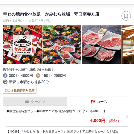
幸せの焼肉食べ放題 かみむら牧場 守口南寺方店
焼肉・ホルモン
大阪府内その他
黒毛和牛をお値打ち価格で食べ放題！
3001～4000円
1501～2000円
新森古市駅から徒歩20分
口コミ投稿特典対象店
クーポン
コース
◆歓送迎会特別プラン◆和牛マニア食べ飲み放題コース【120分/6000円】
6,000円
（税込）
【100分】「かみむら 食べ飲み放題コース」 国産プレミアム黒牛もビールも！税込