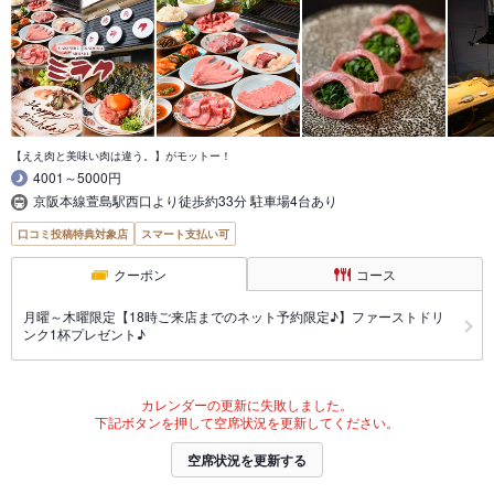
【ええ肉と美味い肉は違う。】がモットー！
4001～5000円
京阪本線萱島駅西口より徒歩約33分 駐車場4台あり
口コミ投稿特典対象店
スマート支払い可
クーポン
コース
月曜～木曜限定【18時ご来店までのネット予約限定♪】ファーストドリ
ンク1杯プレゼント♪
カレンダーの更新に失敗しました。
下記ボタンを押して空席状況を更新してください。
空席状況を更新する