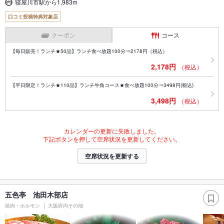
寝屋川市駅から1,983m
口コミ投稿特典対象店
クーポン
コース
【毎日販売！ランチ★50品】ランチ食べ放題100分⇒2178円（税込）
2,178円
（税込）
【平日限定！ランチ★110品】ランチ牛角コース★食べ放題100分⇒3498円(税込)
3,498円
（税込）
カレンダーの更新に失敗しました。
下記ボタンを押して空席状況を更新してください。
空席状況を更新する
五色亭 池田木部店
焼肉・ホルモン
大阪府内その他