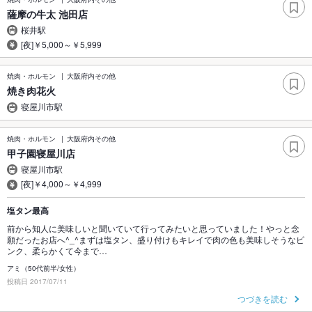
薩摩の牛太 池田店
桜井駅
[夜]￥5,000～￥5,999
焼肉・ホルモン
大阪府内その他
焼き肉花火
寝屋川市駅
焼肉・ホルモン
大阪府内その他
甲子園寝屋川店
寝屋川市駅
[夜]￥4,000～￥4,999
塩タン最高
前から知人に美味しいと聞いていて行ってみたいと思っていました！やっと念
願だったお店へ^_^まずは塩タン、盛り付けもキレイで肉の色も美味しそうなピ
ンク、柔らかくて今まで…
アミ（50代前半/女性）
投稿日 2017/07/11
つづきを読む