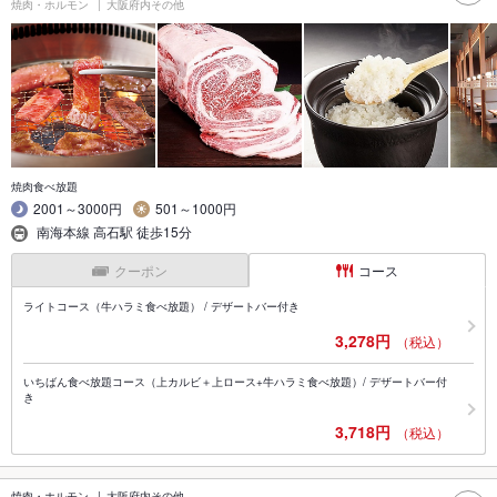
焼肉・ホルモン
大阪府内その他
焼肉食べ放題
2001～3000円
501～1000円
南海本線 高石駅 徒歩15分
クーポン
コース
ライトコース（牛ハラミ食べ放題） / デザートバー付き
3,278円
（税込）
いちばん食べ放題コース（上カルビ＋上ロース+牛ハラミ食べ放題）/ デザートバー付
き
3,718円
（税込）
焼肉・ホルモン
大阪府内その他