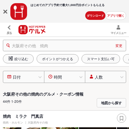
はじめてのアプリ予約で最大
1,000円分ポイントもらえる
ダウンロード
アプリで開く
戻る
マイメニュー
大阪府その他 焼肉
変更
絞り込む
ポイントがつかえる
スマート支払い可
日付
時間
人数
大阪府その他の焼肉のグルメ・クーポン情報
44件 1-20件
地図から探す
焼肉 ミラク 門真店
焼肉・ホルモン
大阪府内その他