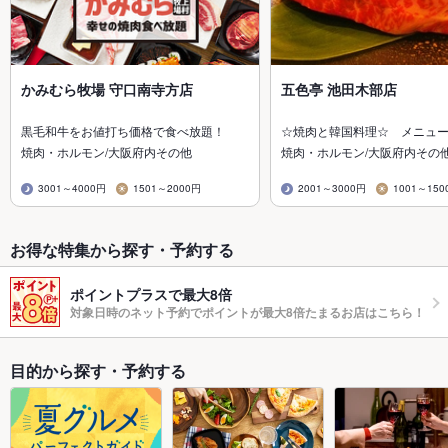
かみむら牧場 守口南寺方店
五色亭 池田木部店
黒毛和牛をお値打ち価格で食べ放題！
☆焼肉と韓国料理☆ メニュ
焼肉・ホルモン/大阪府内その他
焼肉・ホルモン/大阪府内その
3001～4000円
1501～2000円
2001～3000円
1001～150
お得な特集から探す・予約する
ポイントプラスで最大8倍
対象日時のネット予約でポイントが最大8倍たまるお店はこちら！
目的から探す・予約する