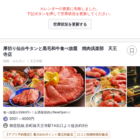
カレンダーの更新に失敗しました。
下記ボタンを押して空席状況を更新してください。
空席状況を更新する
厚切り仙台牛タンと黒毛和牛食べ放題 焼肉倶楽部 天王
寺店
焼肉・ホルモン
天王寺駅
食べ放題が2980円~！お洒落焼肉がNewOpen☆
3001～4000円
御堂筋線,谷町線天王寺駅14出口より徒歩約3分
【アプリ予約限定】最大800ポイント還元対象店
口コミ投稿特典対象店