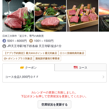
日本三大和牛「近江牛」専門の肉割烹
5001～6000円
1001～1500円
JR天王寺駅/地下鉄各線 天王寺駅/徒歩1分
【アプリ予約限定】最大800ポイント還元対象店
口コミ投稿特典対象店
ポイントプラス対象店
適格請求書発行事業者
クーポン
コース
コース全品1,000円ＯＦＦ
カレンダーの更新に失敗しました。
下記ボタンを押して空席状況を更新してください。
空席状況を更新する