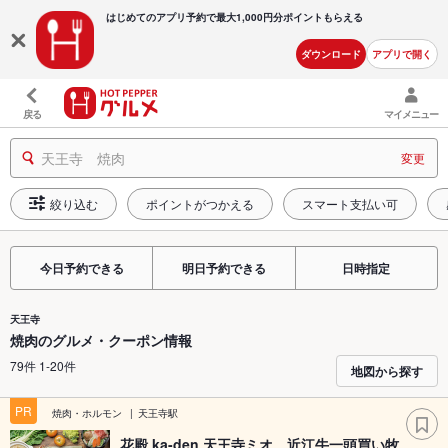
はじめてのアプリ予約で最大
1,000円分ポイントもらえる
ダウンロード
アプリで開く
戻る
マイメニュー
天王寺 焼肉
変更
絞り込む
ポイントがつかえる
スマート支払い可
今日予約できる
明日予約できる
日時指定
天王寺
焼肉のグルメ・クーポン情報
79件 1-20件
地図から探す
PR
焼肉・ホルモン
天王寺駅
花殿 ka-den 天王寺ミオ 近江牛一頭買い牧