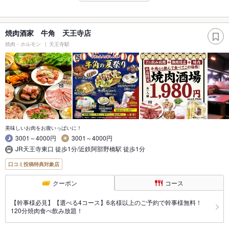
焼肉酒家 牛角 天王寺店
焼肉・ホルモン
天王寺駅
美味しいお肉をお腹いっぱいに！
3001～4000円
3001～4000円
JR天王寺東口 徒歩1分/近鉄阿部野橋駅 徒歩1分
口コミ投稿特典対象店
クーポン
コース
【幹事様必見】【選べる4コース】6名様以上のご予約で幹事様無料！
120分焼肉食べ飲み放題！