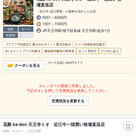
場直送店
「近江牛×近江野菜」の素材を活かしたお店
5001～6000円
1001～1500円
個室
カード
JR天王寺駅/地下鉄各線 天王寺駅/徒歩1分
禁煙席
喫煙席
【アプリ予約限定】最大800ポイント還元対象店
口コミ投稿特典対象店
ポイントプラス対象店
適格請求書発行事業者
ネット予約可
クーポンあり
コース全品1,000円ＯＦＦ
クーポンを見る
カレンダーの更新に失敗しました。
下記ボタンを押して空席状況を更新してください。
空席状況を更新する
花殿 ka-den 天王寺ミオ 近江牛一頭買い牧場直送店
焼肉・ホルモン
天王寺駅