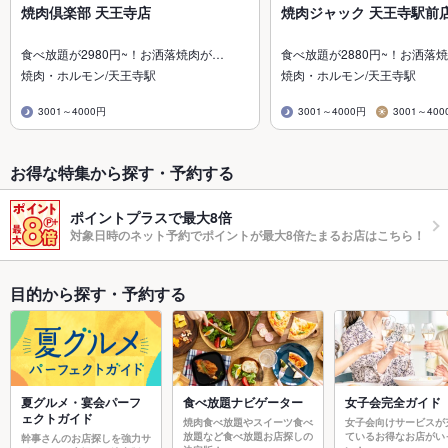
焼肉倶楽部 天王寺店
焼肉ジャック 天王寺駅前
食べ放題が2980円~！お洒落焼肉が…
食べ放題が2880円~！お洒落
焼肉・ホルモン/天王寺駅
焼肉・ホルモン/天王寺駅
3001～4000円
3001～4000円
3001～400
お得な特集から探す・予約する
ポイントプラスで最大8倍
対象日時のネット予約でポイントが最大8倍たまるお店はこちら！
目的から探す・予約する
夏グルメ・宴会パーフ
食べ放題ナビゲーター
女子会完全ガイド
ェクトガイド
焼肉食べ放題やスイーツ食べ
女子会向けサービスが
放題など食べ放題お店探しの
ているお得なお店がい
幹事さんのお店探しを強力サ