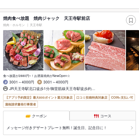
焼肉食べ放題 焼肉ジャック 天王寺駅前店
焼肉・ホルモン
天王寺駅
食べ放題が2880円~！お洒落焼肉がNewOpen☆
3001～4000円
3001～4000円
JR天王寺駅北口徒歩1分/御堂筋線天王寺駅徒歩約…
【アプリ予約限定】最大800ポイント還元対象店
口コミ投稿特典対象店
COIN+支払い可
適格請求書発行事業者
クーポン
コース
メッセージ付きデザートプレート無料！誕生日、記念日に！