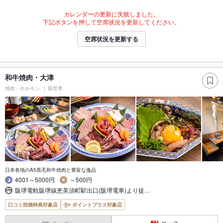
カレンダーの更新に失敗しました。
下記ボタンを押して空席状況を更新してください。
空席状況を更新する
和牛焼肉・大津
焼肉・ホルモン
新世界
日本各地のA5黒毛和牛焼肉と豊富な逸品
4001～5000円
～500円
阪堺電軌阪堺線恵美須町駅出口(阪堺電車)より徒…
口コミ投稿特典対象店
ポイントプラス対象店
クーポン
コース