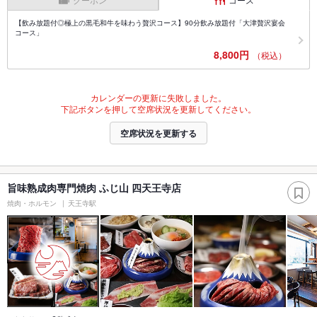
【飲み放題付◎極上の黒毛和牛を味わう贅沢コース】90分飲み放題付「大津贅沢宴会
コース」
8,800円
（税込）
カレンダーの更新に失敗しました。
下記ボタンを押して空席状況を更新してください。
空席状況を更新する
旨味熟成肉専門焼肉 ふじ山 四天王寺店
焼肉・ホルモン
天王寺駅