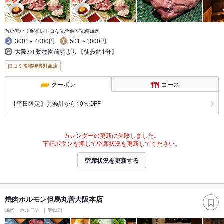
旨い安い！昭和レトロな完全個室完備焼肉
3001～4000円
501～1000円
大阪ﾒﾄﾛ動物園前駅より【徒歩約1分】
口コミ投稿特典対象店
クーポン
コース
【平日限定】お会計から10％OFF
カレンダーの更新に失敗しました。
下記ボタンを押して空席状況を更新してください。
空席状況を更新する
焼肉ホルモン但馬丸善大阪本店
焼肉・ホルモン
寺田町