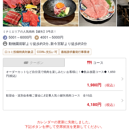
ミナミエリアの人気焼肉【鍵矢】3号店！
5001～6000円
4001～5000円
動物園前駅より徒歩約3分､新今宮駅より徒歩約3分
口コミ投稿特典対象店
COIN+支払い可
適格請求書発行事業者
クーポン
コース
オーダーカットなど自分流で焼肉を楽しみたいお客様に！◆飲み放題コース◆ 1,650
円(税込)
1,980円
（税込）
歓迎会・送別会各種ご宴会に♪定番人気☆鍵矢焼肉コース 全10品
4,180円
（税込）
カレンダーの更新に失敗しました。
下記ボタンを押して空席状況を更新してください。