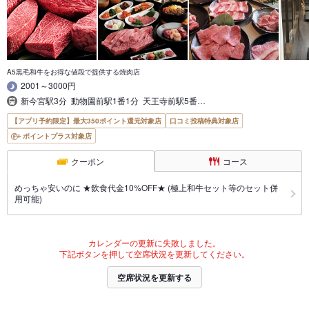
A5黒毛和牛をお得な値段で提供する焼肉店
2001～3000円
新今宮駅3分 動物園前駅1番1分 天王寺前駅5番…
【アプリ予約限定】最大350ポイント還元対象店
口コミ投稿特典対象店
ポイントプラス対象店
クーポン
コース
めっちゃ安いのに ★飲食代金10%OFF★ (極上和牛セット等のセット併
用可能)
カレンダーの更新に失敗しました。
下記ボタンを押して空席状況を更新してください。
空席状況を更新する