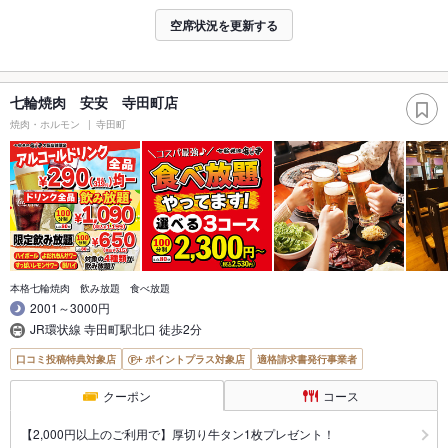
空席状況を更新する
七輪焼肉 安安 寺田町店
焼肉・ホルモン
寺田町
本格七輪焼肉 飲み放題 食べ放題
2001～3000円
JR環状線 寺田町駅北口 徒歩2分
口コミ投稿特典対象店
ポイントプラス対象店
適格請求書発行事業者
クーポン
コース
【2,000円以上のご利用で】厚切り牛タン1枚プレゼント！