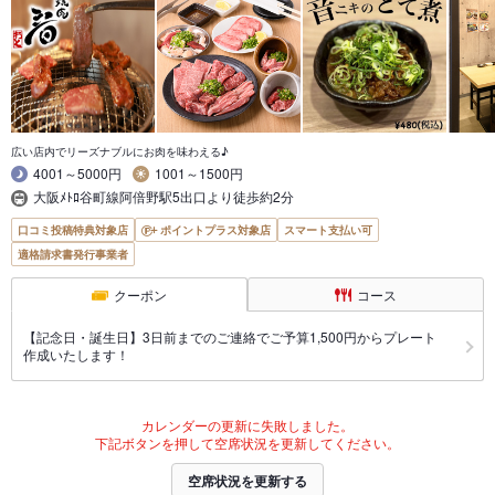
広い店内でリーズナブルにお肉を味わえる♪
4001～5000円
1001～1500円
大阪ﾒﾄﾛ谷町線阿倍野駅5出口より徒歩約2分
口コミ投稿特典対象店
ポイントプラス対象店
スマート支払い可
適格請求書発行事業者
クーポン
コース
【記念日・誕生日】3日前までのご連絡でご予算1,500円からプレート
作成いたします！
カレンダーの更新に失敗しました。
下記ボタンを押して空席状況を更新してください。
空席状況を更新する