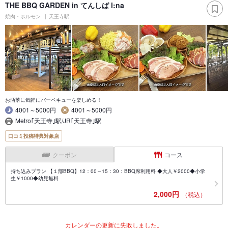
THE BBQ GARDEN in てんしば l:na
焼肉・ホルモン
天王寺駅
お洒落に気軽にバーベキューを楽しめる！
4001～5000円
4001～5000円
Metro｢天王寺｣駅/JR｢天王寺｣駅
口コミ投稿特典対象店
クーポン
コース
持ち込みプラン 【１部BBQ】12：00～15：30：BBQ席利用料 ◆大人￥2000◆小学
生￥1000◆幼児無料
2,000円
（税込）
カレンダーの更新に失敗しました。