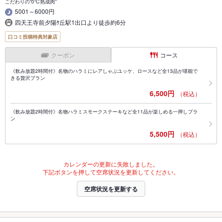
こだわりの“0℃熟成肉”
5001～6000円
四天王寺前夕陽ｹ丘駅1出口より徒歩約6分
口コミ投稿特典対象店
クーポン
コース
《飲み放題2時間付》名物のハラミにレアしゃぶユッケ、ロースなど全13品が堪能で
きる贅沢プラン
6,500円
（税込）
《飲み放題2時間付》名物ハラミスモークステーキなど全11品が楽しめる一押しプラ
ン
5,500円
（税込）
カレンダーの更新に失敗しました。
下記ボタンを押して空席状況を更新してください。
空席状況を更新する