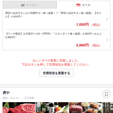
クーポン
コース
厚切り仙台牛タンなど特撰牛タン食べ放題！？『厚切り仙台牛タン食べ放題』【今だ
け】+1000円！
1,000円
（税込）
【ランチ限定】土日祝日11:00～OPEN！『スタンダード食べ放題』3,580円⇒なんと
2,880円！
2,880円
（税込）
カレンダーの更新に失敗しました。
下記ボタンを押して空席状況を更新してください。
空席状況を更新する
虎や
焼肉・ホルモン
天王寺駅