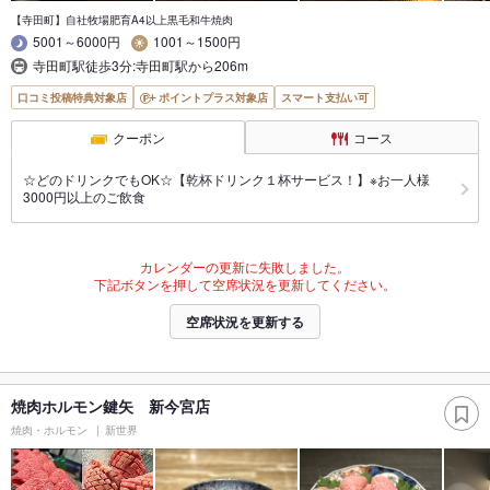
【寺田町】自社牧場肥育A4以上黒毛和牛焼肉
5001～6000円
1001～1500円
寺田町駅徒歩3分:寺田町駅から206m
口コミ投稿特典対象店
ポイントプラス対象店
スマート支払い可
クーポン
コース
☆どのドリンクでもOK☆【乾杯ドリンク１杯サービス！】※お一人様
3000円以上のご飲食
カレンダーの更新に失敗しました。
下記ボタンを押して空席状況を更新してください。
空席状況を更新する
焼肉ホルモン鍵矢 新今宮店
焼肉・ホルモン
新世界