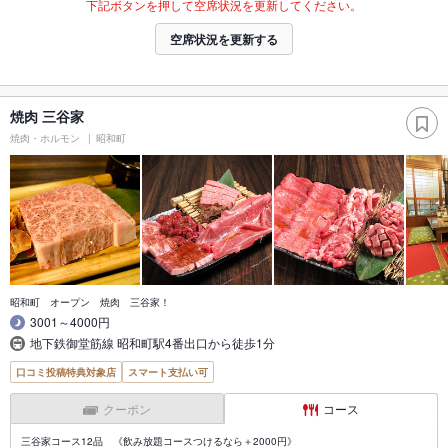
下記ボタンを押して空席状況を更新してください。
空席状況を更新する
焼肉 三谷家
焼肉・ホルモン
昭和町
昭和町 オープン 焼肉 三谷家！
3001～4000円
地下鉄御堂筋線 昭和町駅4番出口から徒歩1分
口コミ投稿特典対象店
スマート支払い可
クーポン
コース
三谷家コース12品 《飲み放題コースつけるなら＋2000円》