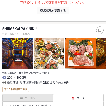
下記ボタンを押して空席状況を更新してください。
空席状況を更新する
SHINSEKAI YAKINIKU
焼肉・ホルモン
新世界
焼肉をはじめ、種類豊富なお料理をご用意！
2001～3000円
御堂筋線･堺筋線動物園前駅5出口より徒歩約6分
口コミ投稿特典対象店
クーポン
コース
プレミアム食べ放題コース 5,148円(税込)