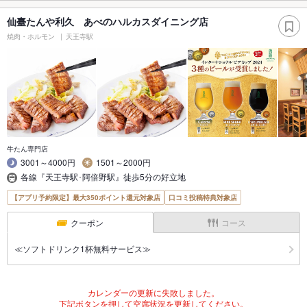
仙臺たんや利久 あべのハルカスダイニング店
焼肉・ホルモン
天王寺駅
牛たん専門店
3001～4000円
1501～2000円
各線『天王寺駅･阿倍野駅』徒歩5分の好立地
【アプリ予約限定】最大350ポイント還元対象店
口コミ投稿特典対象店
クーポン
コース
≪ソフトドリンク1杯無料サービス≫
カレンダーの更新に失敗しました。
下記ボタンを押して空席状況を更新してください。