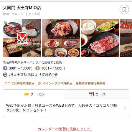
大同門 天王寺MIO店
焼肉・ホルモン
天王寺駅
黒毛和牛焼肉をリーズナブルな価格でご提供
3001～4000円
1001～1500円
JR天王寺駅西口より徒歩約1分
口コミ投稿特典対象店
ポイントプラス対象店
適格請求書発行事業者
クーポン
コース
Web予約がお得！対象コースをWEB予約で、人数分の「コリコリ花咲
タン2枚」をプレゼント！
カレンダーの更新に失敗しました。