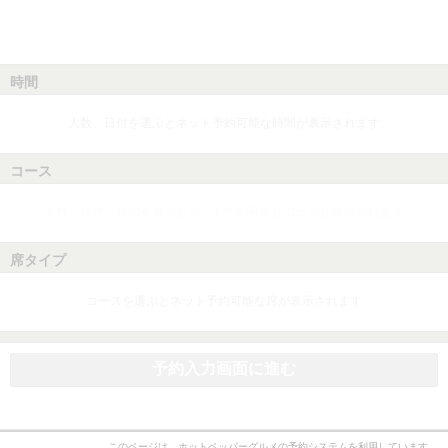
時間
人数、日付を選ぶとネット予約可能な時間が表示されます
コース
人数、日付、時間を選ぶとネット予約可能なコースが表示されます
席タイプ
コースを選ぶとネット予約可能な席が表示されます
予約入力画面に進む
このページは、ホットペッパーグルメの予約システムを利用しています。