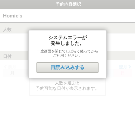
予約内容選択
Homie's
人数
システムエラーが
発生しました。
一度画面を閉じてしばらく経ってから
ご利用ください。
日付
前月
翌月
再読み込みする
月
火
水
木
金
土
日
人数を選ぶと
予約可能な日付が表示されます。