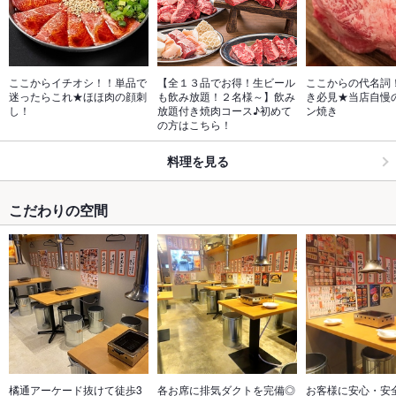
ここからイチオシ！！単品で
【全１３品でお得！生ビール
ここからの代名詞
迷ったらこれ★ほほ肉の顔刺
も飲み放題！２名様～】飲み
き必見★当店自慢
し！
放題付き焼肉コース♪初めて
ン焼き
の方はこちら！
料理を見る
こだわりの空間
橘通アーケード抜けて徒歩3
各お席に排気ダクトを完備◎
お客様に安心・安