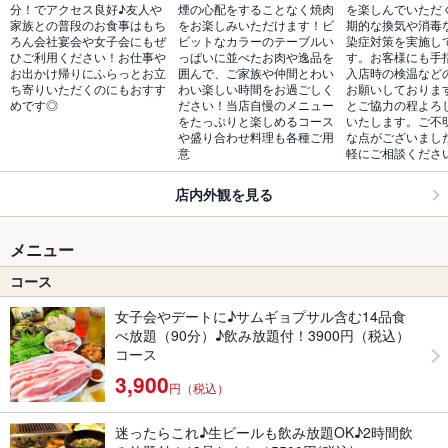
分！でアクセス良好♪友人や
煙の心配をすることなく焼肉
を楽しんでいただ
家族との普段のお食事はもち
をお楽しみいただけます！ビ
期的な換気や消毒
ろん会社宴会や女子会にもぜ
ビットなカラーのテーブルい
染症対策を実施し
ひご利用ください！お仕事や
っぱいに並べたお肉や逸品を
す。お客様にも手
お出かけ帰りにふらっとお立
囲んで、ご家族や仲間とわい
入店時の検温など
ち寄りいただくのにもおすす
わい楽しい時間をお過ごしく
お願いしておりま
めです◎
ださい！当店自慢のメニュー
とご協力の程よろ
をたっぷりと楽しめるコース
いたします。ご不
や盛り合わせ料理も各種ご用
な点がございまし
意
軽にご相談くださ
店内外観を見る
メニュー
コース
女子会やデートに♪サムギョプサル含む14品食
べ放題（90分）♪飲み放題付！3900円（税込）
コース
3,900
円（税込）
迷ったらこれ♪生ビールも飲み放題OK♪2時間飲