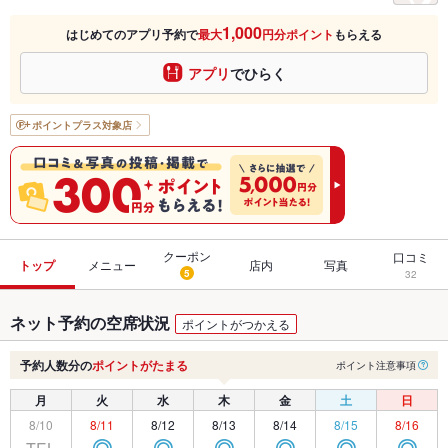
1,000
はじめてのアプリ予約で
最大
円分ポイント
もらえる
アプリ
でひらく
ポイントプラス
対象店
クーポン
口コミ
トップ
メニュー
店内
写真
5
32
ネット予約の空席状況
ポイントがつかえる
予約人数分の
ポイントがたまる
ポイント注意事項
月
火
水
木
金
土
日
8/10
8/11
8/12
8/13
8/14
8/15
8/16