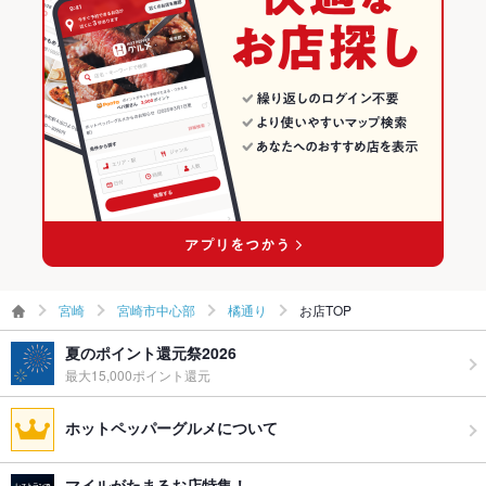
お子様連れ
お子様連れOK
橘通りの焼肉・ホルモンランキング
ウェディン
－
グパーティ
ー二次会
備考
－
宮崎
宮崎市中心部
橘通り
お店TOP
夏のポイント還元祭2026
最大15,000ポイント還元
ホットペッパーグルメについて
マイルがたまるお店特集！