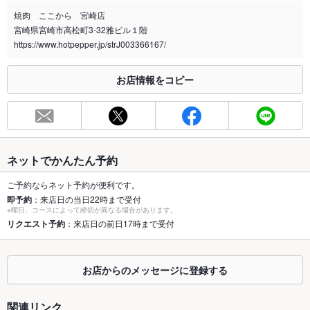
焼肉 ここから 宮崎店
喫煙専用室
なし
宮崎県宮崎市高松町3-32雅ビル１階
https://www.hotpepper.jp/strJ003366167/
※2020年4月1日～受動喫煙対策に関する法律が施行されています。正しい情報はお店へお問い
合わせください。
お店情報をコピー
お席
総席数
16席
最大宴会収
20人
容人数
ネットでかんたん予約
個室
なし
ご予約ならネット予約が便利です。
即予約
：来店日の当日22時まで受付
座敷
なし
※曜日、コースによって締切が異なる場合があります。
リクエスト予約
：来店日の前日17時まで受付
掘りごたつ
なし
カウンター
なし
お店からのメッセージに登録する
ソファー
なし
関連リンク