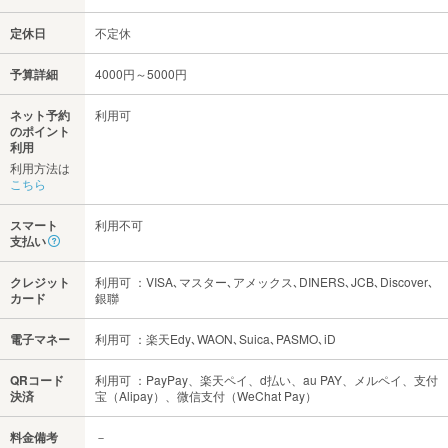
定休日
不定休
予算詳細
4000円～5000円
ネット予約
利用可
のポイント
利用
利用方法は
こちら
スマート
利用不可
支払い
クレジット
利用可 ：VISA､マスター､アメックス､DINERS､JCB､Discover､
カード
銀聯
電子マネー
利用可 ：楽天Edy､WAON､Suica､PASMO､iD
QRコード
利用可 ：PayPay、楽天ペイ、d払い、au PAY、メルペイ、支付
決済
宝（Alipay）、微信支付（WeChat Pay）
料金備考
－