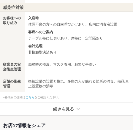
感染症対策
お客様への
入店時
取り組み
体調不良の方への自粛呼びかけあり、店内に消毒液設置
客席へのご案内
テーブル毎に仕切りあり、席毎に一定間隔あり
会計処理
非接触型決済あり
従業員の安
勤務時の検温、マスク着用、頻繁な手洗い
全衛生管理
店舗の衛生
換気設備の設置と換気、多数の人が触れる箇所の消毒、備品/卓
管理
上設置物の消毒
※各項目の詳細は
こちら
をご確認ください。
続きを見る
たばこ
お店の情報をシェア
禁煙・喫煙
全席禁煙