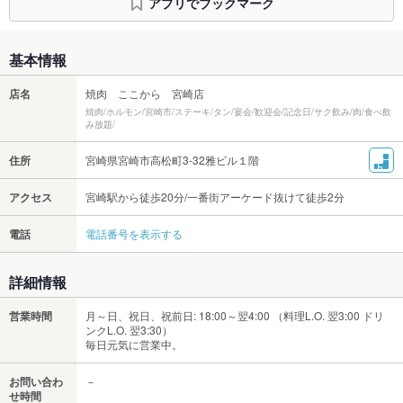
アプリでブックマーク
基本情報
店名
焼肉 ここから 宮崎店
焼肉/ホルモン/宮崎市/ステーキ/タン/宴会/歓迎会/記念日/サク飲み/肉/食べ飲
み放題/
住所
宮崎県宮崎市高松町3-32雅ビル１階
アクセス
宮崎駅から徒歩20分/一番街アーケード抜けて徒歩2分
電話
電話番号を表示する
詳細情報
営業時間
月～日、祝日、祝前日: 18:00～翌4:00 （料理L.O. 翌3:00 ドリ
ンクL.O. 翌3:30）
毎日元気に営業中。
お問い合わ
－
せ時間