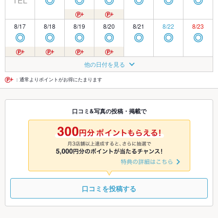
TEL
◎
◎
◎
◎
◎
◎
8/17
8/18
8/19
8/20
8/21
8/22
8/23
◎
◎
◎
◎
◎
◎
◎
8/24
8/25
8/26
8/27
8/28
8/29
8/30
他の日付を見る
◎
◎
◎
◎
◎
◎
◎
：通常よりポイントがお得にたまります
8/31
9/1
9/2
9/3
9/4
9/5
9/6
口コミ&写真の投稿・掲載で
◎
◎
◎
◎
◎
◎
◎
9/7
9/8
9/9
9/10
9/11
9/12
9/13
◎
◎
◎
◎
◎
◎
◎
口コミを投稿する