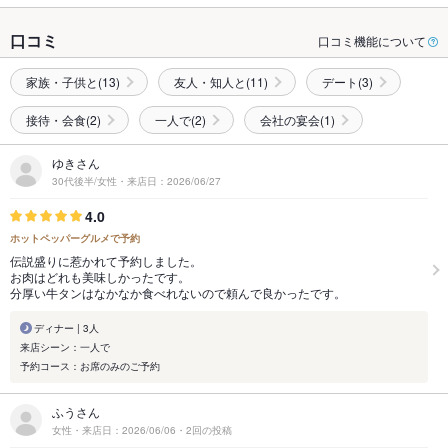
口コミ
口コミ機能について
家族・子供と(13)
友人・知人と(11)
デート(3)
接待・会食(2)
一人で(2)
会社の宴会(1)
ゆきさん
30代後半/女性・来店日：2026/06/27
4.0
ホットペッパーグルメで予約
伝説盛りに惹かれて予約しました。
お肉はどれも美味しかったです。
分厚い牛タンはなかなか食べれないので頼んで良かったです。
ディナー | 3人
来店シーン：一人で
予約コース：お席のみのご予約
ふうさん
女性・来店日：2026/06/06・2回の投稿