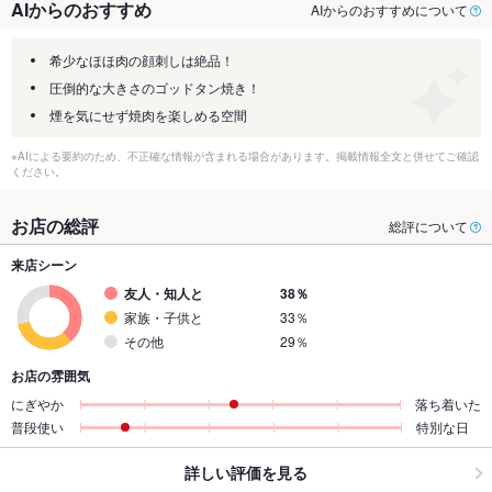
AIからのおすすめ
AIからのおすすめについて
希少なほほ肉の顔刺しは絶品！
圧倒的な大きさのゴッドタン焼き！
煙を気にせず焼肉を楽しめる空間
※AIによる要約のため、不正確な情報が含まれる場合があります。掲載情報全文と併せてご確認
ください。
お店の総評
総評について
来店シーン
友人・知人と
38％
家族・子供と
33％
その他
29％
お店の雰囲気
にぎやか
落ち着いた
普段使い
特別な日
詳しい評価を見る