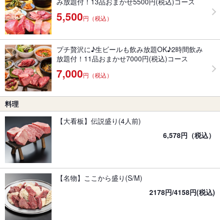
み放題付！13品おまかせ5500円(税込)コース
5,500
円（税込）
プチ贅沢に♪生ビールも飲み放題OK♪2時間飲み
放題付！11品おまかせ7000円(税込)コース
7,000
円（税込）
料理
【大看板】伝説盛り(4人前)
6,578円（税込）
【名物】ここから盛り(S/M)
2178円/4158円(税込)