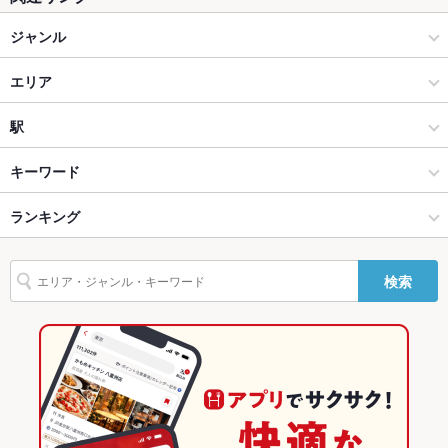
テラス席
なし
ジャンル
貸切
貸切可
焼肉・ホルモン
エリア
設備
Wi-Fi
なし
焼肉
橘通り
駅
バリアフリ
なし
宮崎市中心部 × 焼肉・ホルモン
橘通り × 焼肉・ホルモン
南宮崎駅
キーワード
ー
宮崎市中心部 × 焼肉
橘通り × 焼肉
宮崎駅
ランキング
エビ料理
にんにく料理
牛すじ
ぶりしゃぶ
グラタン
牛タン
冷麺
駐車場
なし
バーベキュー
その他設備
－
宮崎駅 × 焼肉・ホルモン
宮崎
宮崎空港駅
宮崎のグルメランキング
検索
その他
宮崎駅 × 焼肉
宮崎 × 焼肉・ホルモン
宮崎の焼肉・ホルモンランキング
飲み放題
あり ：飲み放題あり
宮崎 × 焼肉
宮崎市中心部のグルメランキング
食べ放題
あり ：食べ放題あり
宮崎市中心部の焼肉・ホルモンランキング
お酒
カクテル充実
橘通りのグルメランキング