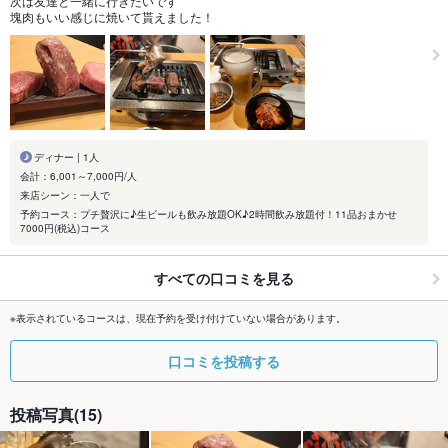
次は友達と一緒に行きたいです
塊肉もいい感じに焼いて貰えました！
ディナー | 1人
会計：6,001～7,000円/人
来店シーン：一人で
予約コース：プチ贅沢に♪生ビールも飲み放題OK♪2時間飲み放題付！11品おまかせ
7000円(税込)コース
すべての口コミを見る
※表示されているコースは、現在予約を受け付けていない場合があります。
口コミを投稿する
投稿写真(15)