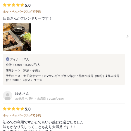
5.0
ホットペッパーグルメで予約
店員さんがフレンドリーです！
ディナー | 2人
会計：4,001～5,000円/人
来店シーン：家族・子供と
予約コース：女子会やデートに♪サムギョプサル含む14品食べ放題（90分）♪飲み放題
付！3900円（税込）コース
ゆきさん
30代前半/男性・来店日：2026/06/01
5.0
ホットペッパーグルメで予約
初めての利用ですがとてもいい感じに過ごせました
味もかなり良しってこともあり大満足です！！