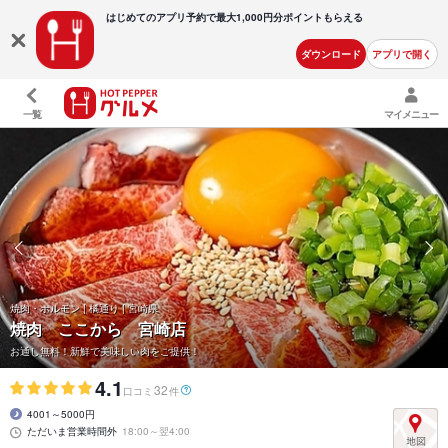
はじめてのアプリ予約で最大
1,000円分ポイントもらえる
ダウンロード
アプリで開く
一覧
マイメニュー
焼肉・ホルモン | 橘通り | 宮崎県
焼肉 ここから 宮崎店
お通し無料！新鮮で美味しい肉をご提供！
4.1
32
口コミ
件
4001～5000円
ただいま営業時間外
18:00～翌4:00