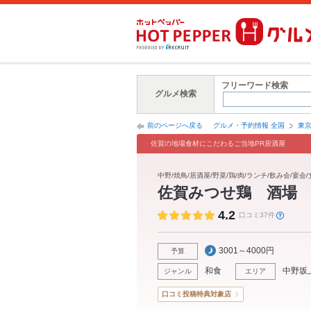
フリーワード検索
グルメ検索
前のページへ戻る
グルメ・予約情報 全国
東
佐賀の地場食材にこだわるご当地PR居酒屋
中野/焼鳥/居酒屋/野菜/鶏/肉/ランチ/飲み会/宴会
佐賀みつせ鶏 酒場
4.2
口コミ37件
3001～4000円
予算
和食
中野坂
ジャンル
エリア
口コミ投稿特典対象店