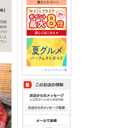
島】
芳醇
純米
クの
によ
てい
キャンペーン一覧
お店限定のお得な情報満載