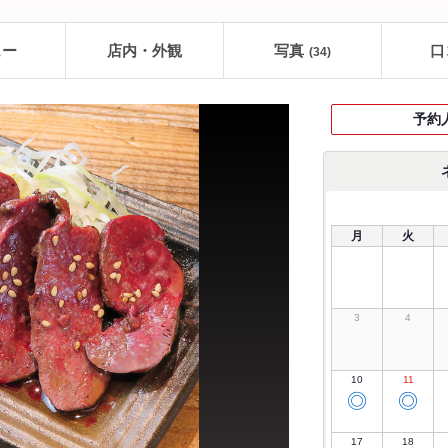
ュー
店内・外観
写真
口
(34)
予約
月
火
3
4
10
11
◎
◎
17
18