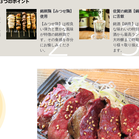
銘柄鶏【みつせ鶏】
佐賀の銘酒【鍋
使用
に舌鼓
鮮
丁
【みつせ鶏】は程良
銘酒【鍋島】は
人
い弾力と豊かな風味
な味わいの特別
焼
が特徴の銘柄鶏で
酒から最高ラン
さ
す。その食感を存分
大吟醸まで時期
にお愉しみくださ
り様々取り揃え
い。
ます。