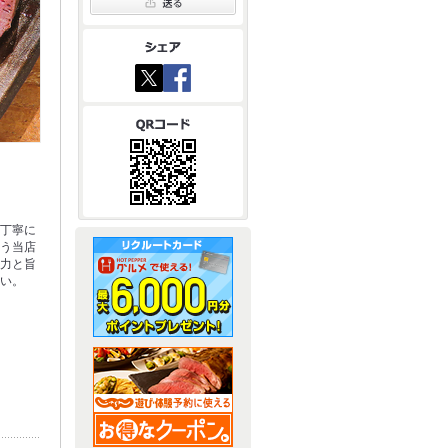
が丁寧に
行う当店
弾力と旨
さい。