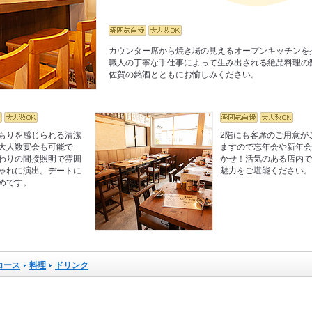
カウンター席から焼き場の見えるオープンキッチンを
職人の丁寧な手仕事によって生み出される絶品料理の
佐賀の銘酒とともにお愉しみください。
もりを感じられる清潔
2階にも客席のご用意が
大人数宴会も可能で
ますので忘年会や新年
わりの間接照明で雰囲
かせ！活気のある店内
ゃれに演出。デートに
魅力をご堪能ください
めです。
コース
料理
ドリンク