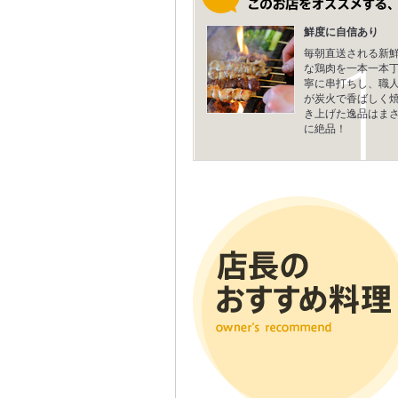
鮮度に自信あり
毎朝直送される新
な鶏肉を一本一本
寧に串打ちし、職
が炭火で香ばしく
き上げた逸品はま
に絶品！