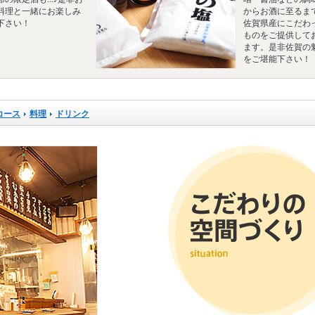
料理と一緒にお楽しみ
からお酒に至るま
下さい！
佐賀県産にこだわ
ものをご提供して
ます。是非佐賀の
をご堪能下さい！
コース
料理
ドリンク