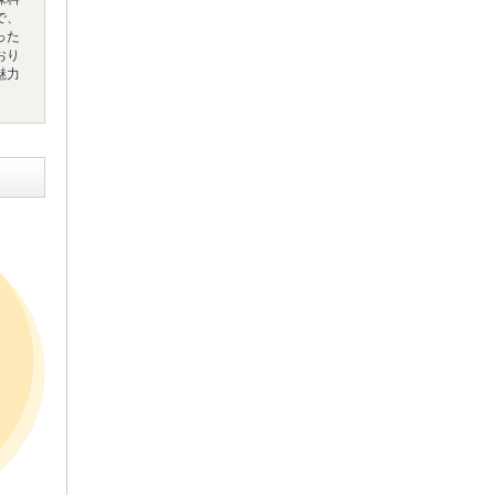
で、
った
おり
魅力