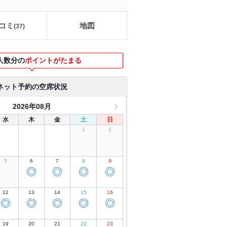
コミ
地図
(
37
)
人数分の
ポイントがたまる
ネット予約の空席状況
2026年08月
水
木
金
土
日
1
2
5
6
7
8
9
◎
◎
◎
◎
12
13
14
15
16
◎
◎
◎
◎
◎
19
20
21
22
23