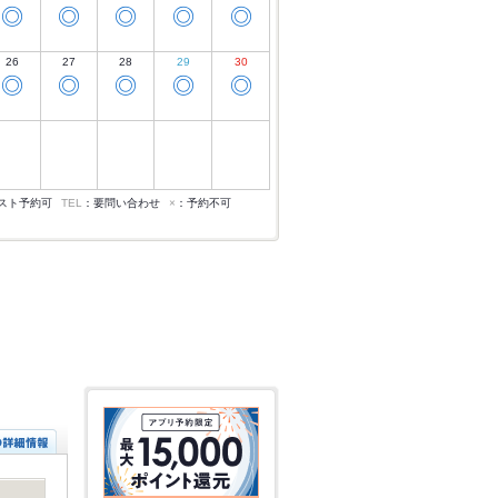
◎
◎
◎
◎
◎
26
27
28
29
30
◎
◎
◎
◎
◎
スト予約可
TEL
：要問い合わせ
×
：予約不可