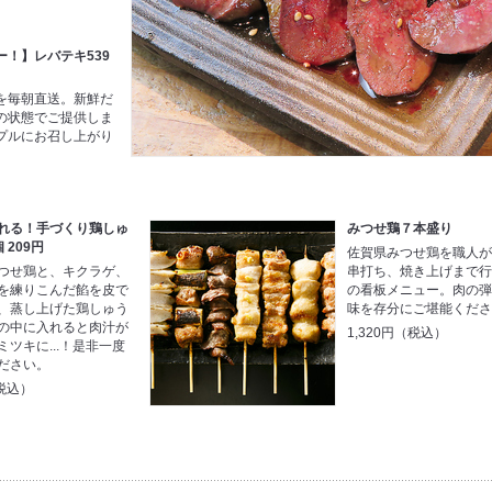
！】レバテキ539
を毎朝直送。新鮮だ
の状態でご提供しま
プルにお召し上がり
れる！手づくり鶏しゅ
みつせ鶏７本盛り
 209円
佐賀県みつせ鶏を職人
つせ鶏と、キクラゲ、
串打ち、焼き上げまで
を練りこんだ餡を皮で
の看板メニュー。肉の
、蒸し上げた鶏しゅう
味を存分にご堪能くだ
の中に入れると肉汁が
1,320円（税込）
ミツキに...！是非一度
ださい。
税込）