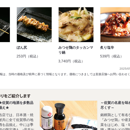
ぼん尻
みつせ鶏のタッカンマ
炙り塩辛
リ鍋
253円（税込）
539円（税込）
3,740円（税込）
2025/0
以前の情報は、当時の価格及び税率に基づく情報となります。価格につきましては直接店舗へお問い合わせ
★佐賀の地酒を多数品
～佐賀の名産を味
揃え★
尽くす～
当店では、日本酒・焼
銘柄鶏として有名
酎共に全て佐賀県の地
『みつせ鶏』や産
酒を品揃え。中には季
菜をはじめ、塩・
節の限定酒も...♪是非お
噌・醤油などの調