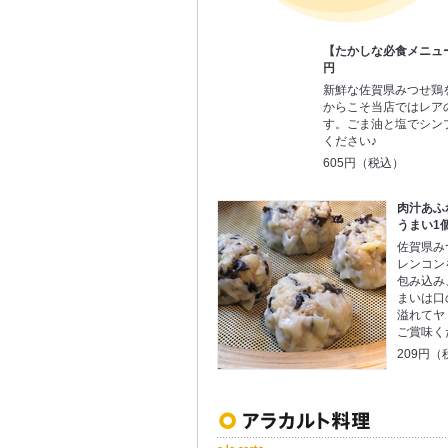
【たかしな必食メニュー
円
新鮮な佐賀県みつせ鶏
からこそ当店ではレア
す。ごま油と塩でシン
ください♪
605円（税込）
肉汁あふ
うまい1個
佐賀県み
レンコン
包み込み
まいは口
溢れてヤ
ご賞味く
209円（