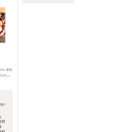
5/01 更新
ください。
わい
な
直野
味
味料