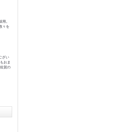
採用。
数々を
ござい
会もおま
で佐賀の
。