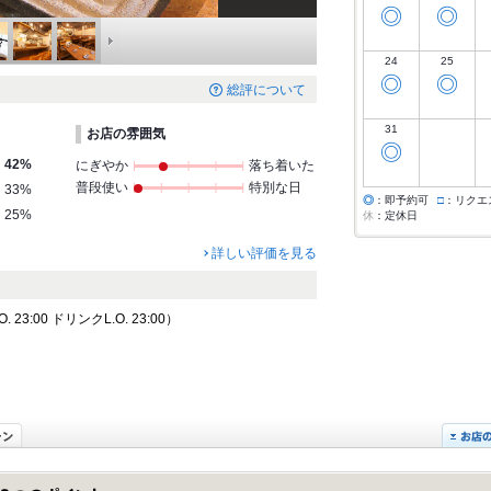
◎
◎
24
25
◎
◎
総評について
31
お店の雰囲気
◎
42%
にぎやか
落ち着いた
普段使い
特別な日
33%
◎
：即予約可
□
：リクエ
25%
休
：定休日
詳しい評価を見る
23:00 ドリンクL.O. 23:00）