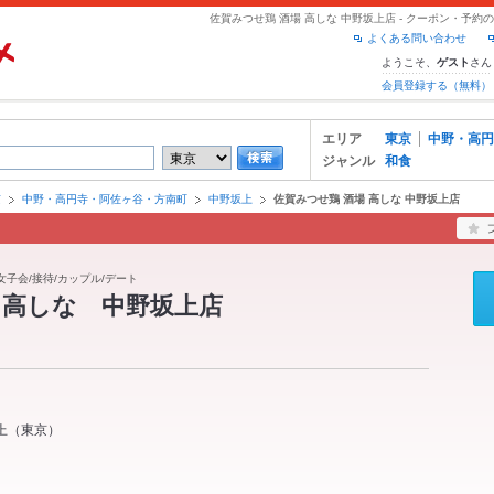
佐賀みつせ鶏 酒場 高しな 中野坂上店 - クーポン・予
よくある問い合わせ
ようこそ、
さん
ゲスト
会員登録する（無料）
エリア
東京
中野・高円
ジャンル
和食
京
中野・高円寺・阿佐ヶ谷・方南町
中野坂上
佐賀みつせ鶏 酒場 高しな 中野坂上店
/女子会/接待/カップル/デート
 高しな 中野坂上店
上
（
東京
）