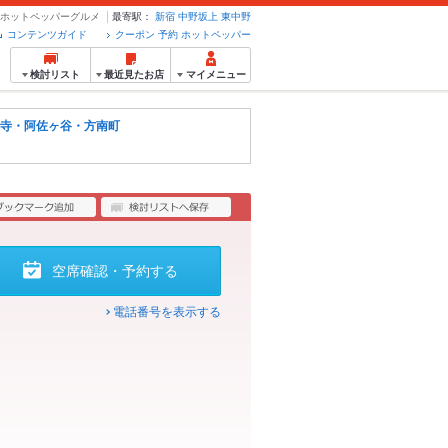
約のホットペッパーグルメ
最寄駅：
新宿
中野坂上
東中野
コンテンツガイド
クーポン 予約 ホットペッパー
検討リスト
最近見たお店
マイメニュー
寺・阿佐ヶ谷・方南町
空席確認・予約する
電話番号を表示する