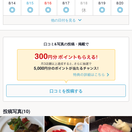
8/14
8/15
8/16
8/17
8/18
8/19
8/20
休
◎
◎
◎
◎
◎
◎
8/21
8/22
8/23
8/24
8/25
8/26
8/27
他の日付を見る
休
◎
◎
◎
◎
◎
◎
8/28
8/29
8/30
8/31
9/1
9/2
9/3
休
◎
◎
◎
◎
◎
◎
口コミ&写真の投稿・掲載で
9/4
9/5
9/6
9/7
9/8
9/9
9/10
休
◎
◎
◎
◎
◎
◎
口コミを投稿する
投稿写真(10)