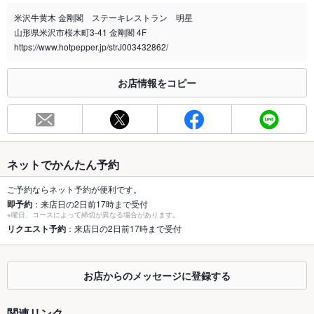
米沢牛黄木 金剛閣 ステーキレストラン 明星
喫煙専用室
あり
山形県米沢市桜木町3-41 金剛閣 4F
https://www.hotpepper.jp/strJ003432862/
※2020年4月1日～受動喫煙対策に関する法律が施行されています。正しい情報はお店へお問い
合わせください。
お店情報をコピー
お席
総席数
54席
最大宴会収
42人
容人数
ネットでかんたん予約
個室
あり
ご予約ならネット予約が便利です。
即予約
：来店日の2日前17時まで受付
座敷
なし
※曜日、コースによって締切が異なる場合があります。
リクエスト予約
：来店日の2日前17時まで受付
掘りごたつ
なし
カウンター
なし
お店からのメッセージに登録する
ソファー
なし
関連リンク