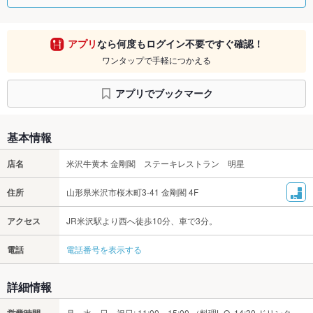
アプリ
なら何度もログイン不要ですぐ確認！
ワンタップで手軽につかえる
アプリでブックマーク
基本情報
店名
米沢牛黄木 金剛閣 ステーキレストラン 明星
住所
山形県米沢市桜木町3-41 金剛閣 4F
アクセス
JR米沢駅より西へ徒歩10分、車で3分。
電話
電話番号を表示する
詳細情報
営業時間
月、水～日、祝日: 11:00～15:00 （料理L.O. 14:30 ドリンク