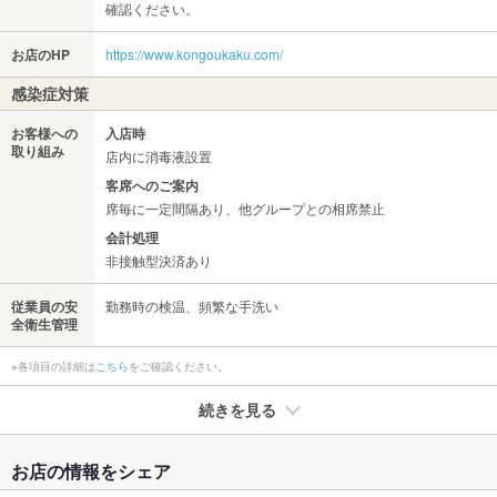
確認ください。
お店のHP
https://www.kongoukaku.com/
感染症対策
お客様への
入店時
取り組み
店内に消毒液設置
客席へのご案内
席毎に一定間隔あり、他グループとの相席禁止
会計処理
非接触型決済あり
従業員の安
勤務時の検温、頻繁な手洗い
全衛生管理
※各項目の詳細は
こちら
をご確認ください。
続きを見る
たばこ
お店の情報をシェア
禁煙・喫煙
全席禁煙