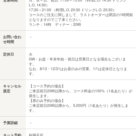
L.O. 14:30）
17:30～21:00 （料理L.O. 20:30 ドリンクL.O. 20:30）
コースのご注文に関しまして、ラストオーダーは閉店の1時間前
となりますのでご了承ください。
ランチ：14時 ディナー：20時
お問い合わ
－
せ時間
定休日
火
GW・お盆・年末年始・祝日は営業日となる場合もございま
す。
なお、8/13・12/31はお昼のみの営業、1/1は定休日となりま
す。
キャンセル
【コース予約の場合】
規定
ご来店前日20時以降から、コース料金の100%（1名あたり）が
発生します。
【席のみ予約の場合】
ご来店前日20時以降から、5,000円（1名あたり）が発生しま
す。
予算詳細
－
ネット予約
利用不可