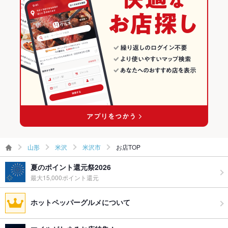
ウェディン
－
グパーティ
ー二次会
お祝い・サ
可
プライズ対
応
備考
－
山形
米沢
米沢市
お店TOP
夏のポイント還元祭2026
最大15,000ポイント還元
ホットペッパーグルメについて