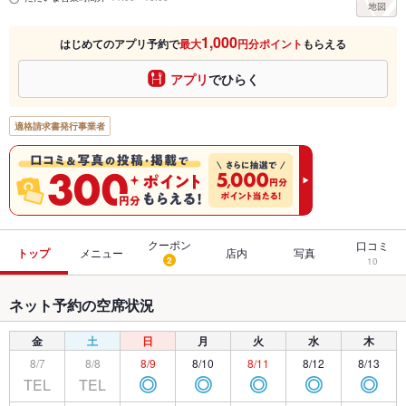
1,000
はじめてのアプリ予約で
最大
円分ポイント
もらえる
アプリ
でひらく
適格請求書発行事業者
クーポン
口コミ
トップ
メニュー
店内
写真
2
10
ネット予約の空席状況
金
土
日
月
火
水
木
8/7
8/8
8/9
8/10
8/11
8/12
8/13
TEL
TEL
◎
◎
◎
◎
◎