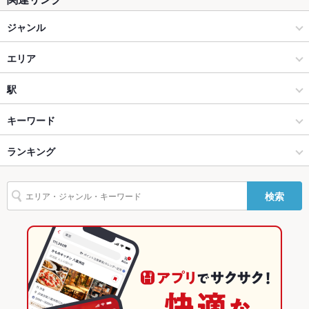
テラス席
なし
ジャンル
貸切
貸切不可
洋食
エリア
設備
Wi-Fi
なし
ステーキ・ハンバーグ
米沢市
駅
バリアフリ
あり ：車椅子の方もご案内可能です
米沢 × 洋食
米沢市 × 洋食
米沢駅
キーワード
ー
米沢 × ステーキ・ハンバーグ
米沢市 × ステーキ・ハンバーグ
ランキング
魚料理
ローストビーフ
ステーキ
ハンバーグ
シチュー
駐車場
あり
その他設備
－
米沢駅 × 洋食
山形
山形のグルメランキング
検索
その他
米沢駅 × ステーキ・ハンバーグ
山形 × 洋食
山形の洋食ランキング
飲み放題
あり ：要予約。瓶ビール入2,200円、生ビール入2,500円
山形 × ステーキ・ハンバーグ
山形のステーキ・ハンバーグランキング
食べ放題
なし
米沢のグルメランキング
お子様連れ
お子様連れ歓迎 ：お子様イス、バウンサー、ベビーベッドあり
米沢市のグルメランキング