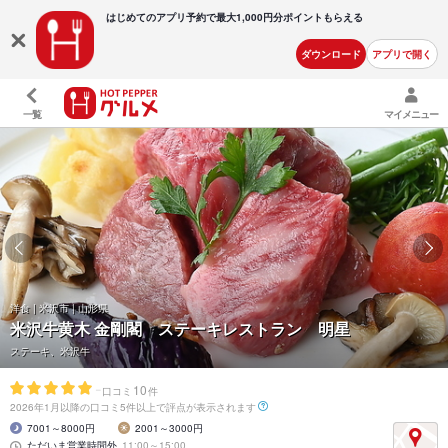
はじめてのアプリ予約で最大
1,000円分ポイントもらえる
ダウンロード
アプリで開く
一覧
マイメニュー
洋食 | 米沢市 | 山形県
米沢牛黄木 金剛閣 ステーキレストラン 明星
ステーキ、米沢牛
-
10
口コミ
件
2026年1月以降の口コミ5件以上で評点が表示されます
7001～8000円
2001～3000円
ただいま営業時間外
11:00～15:00