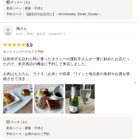
ディナー | 2人
来店シーン：家族・子供と
予約コース：【誕生日や記念日に】～Anniversary_Steak_Course～
湘さん
60代～/男性・来店日：2026/03/11
5.0
ホットペッパーグルメで予約
以前米沢を訪れた時に乗ったタクシーの運転手さんが一番に勧めたお店だっ
たので、米沢再訪の機会に予約して来店しました。
お肉はもちろん、ライス（お米）や前菜、ワインと地元産の食材やお酒を堪
能させて頂き…
ランチ | 2人
来店シーン：家族・子供と
予約コース：お席のみのご予約