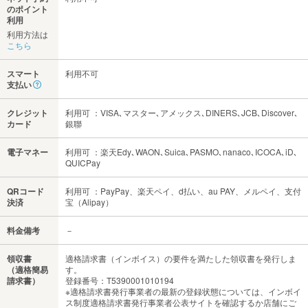
のポイント
利用
利用方法は
こちら
スマート
利用不可
支払い
クレジット
利用可 ：VISA､マスター､アメックス､DINERS､JCB､Discover､
カード
銀聯
電子マネー
利用可 ：楽天Edy､WAON､Suica､PASMO､nanaco､ICOCA､iD､
QUICPay
QRコード
利用可 ：PayPay、楽天ペイ、d払い、au PAY、メルペイ、支付
決済
宝（Alipay）
料金備考
－
領収書
適格請求書（インボイス）の要件を満たした領収書を発行しま
（適格簡易
す。
請求書）
登録番号：T5390001010194
※適格請求書発行事業者の最新の登録状態については、インボイ
ス制度適格請求書発行事業者公表サイトを確認するか店舗にご