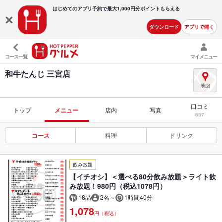
はじめてのアプリ予約で最大
1,000円分ポイントもらえる
ダウンロード
アプリで開く
コース一覧
マイメニュー
和牛たんじ 三宮店
口コミ
トップ
メニュー
店内
写真
657
コース
料理
ドリンク
飲み放題
【イチオシ】＜選べる80分飲み放題＞ライト飲
み放題！980円（税込1078円）
18品
2名～
1時間40分
1,078
円（税込）