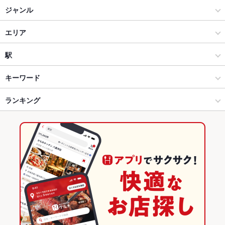
ジャンル
焼肉・ホルモン
エリア
焼肉
三宮
駅
神戸 × 焼肉・ホルモン
三宮 × 焼肉・ホルモン
旧居留地・大丸前駅
キーワード
神戸 × 焼肉
三宮 × 焼肉
神戸三宮駅
ランキング
牛タン
デザート
肉寿司
三宮駅 × 焼肉・ホルモン
三宮 × 居酒屋
三宮駅
兵庫のグルメランキング
三宮駅 × 焼肉
三宮 × 創作
兵庫の焼肉・ホルモンランキング
居酒屋
兵庫
神戸のグルメランキング
創作
兵庫 × 焼肉・ホルモン
神戸の焼肉・ホルモンランキング
神戸 × 居酒屋
兵庫 × 焼肉
三宮のグルメランキング