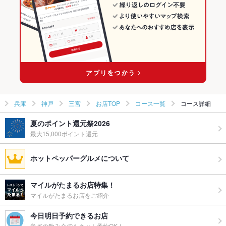
神戸 × 創作
兵庫 × 居酒屋
三宮の焼肉・ホルモンランキング
三宮駅 × 居酒屋
兵庫 × 創作
三宮駅 × 創作
兵庫
神戸
三宮
お店TOP
コース一覧
コース詳細
夏のポイント還元祭2026
最大15,000ポイント還元
ホットペッパーグルメについて
マイルがたまるお店特集！
マイルがたまるお店をご紹介
今日明日予約できるお店
急ぎの飲み会でもネット予約OK！