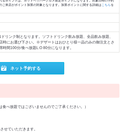
れるポイントは、ホットペッパーグルメ限定ポイントになります。対象日時の予約
のご来店がポイント加算の対象となります。加算ポイントに関する詳細は
こちら
を
1ドリンク制となります。ソフトドリンク飲み放題、全品飲み放題、
店時にお選び下さい。※デザートはおひとり様一品のみの御注文とさ
時間100分/食べ放題L.O 80分になります。
ネット予約する
食べ放題ではございませんのでご了承ください。）
供させていただきます。