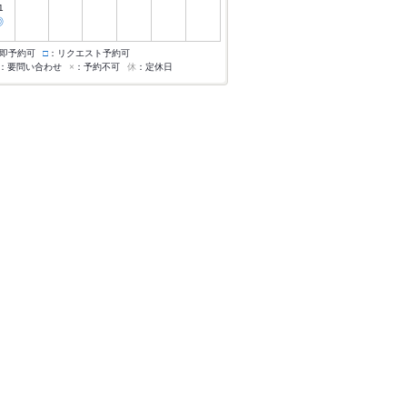
1
◎
即予約可
□
：リクエスト予約可
：要問い合わせ
×
：予約不可
休
：定休日