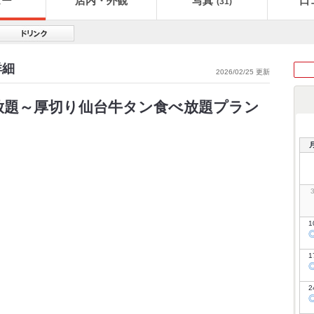
ュー
店内・外観
写真
口
(31)
詳細
2026/02/25 更新
放題～厚切り仙台牛タン食べ放題プラン
1
1
2