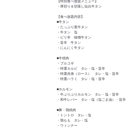
【特別食べ放題メニュー】
・厚切り＆切落し仙台牛タン
【食べ放題内容】
■牛タン
・たっぷり葱牛タン
・牛タン 塩
・ピリ辛 味噌牛タン
・旨辛 牛タン
・にんにく牛タン
■牛焼肉
・プルコギ
・特選カルビ タレ・塩・旨辛
・特選赤身（ロース） タレ・塩・旨辛
・特選ハラミ タレ・塩・旨辛
■ホルモン
・牛ぷりぷりホルモン タレ・塩・旨辛
・和牛レバー タレ・塩（塩ごま油）・旨辛
■豚・鶏焼肉
・トントロ タレ・塩
・鶏もも タレ・塩
・ウィンナー