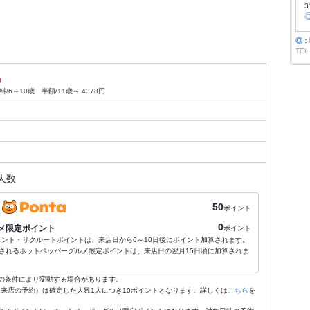
3
◎
：
TEL
）
6～10歳 半額/11歳～ 4378円
人数
50
ポイント
0
メ限定ポイント
ポイント
ポイント・リクルートポイントは、来店日から6～10日後にポイント加算されます。
されるホットペッパーグルメ限定ポイントは、来店日の翌月15日頃に加算されま
の条件により変動する場合があります。
4:59来店の予約）は確定した人数1人につき10ポイントとなります。詳しくは
こちら
を