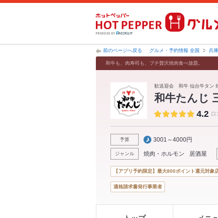
前のページへ戻る
グルメ・予約情報 全国
兵
和牛も、肉寿司も、プチ贅沢焼肉食べ放題。
歓送迎会 和牛 仙台牛タン 
和牛たんじ 
4.2
口
3001～4000円
予算
焼肉・ホルモン
居酒屋
ジャンル
【アプリ予約限定】最大800ポイント還元対象
適格請求書発行事業者