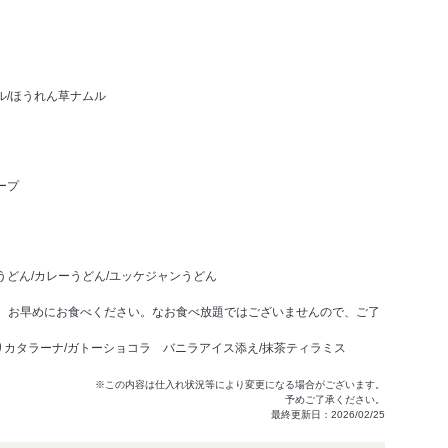
ル/ほうれん草ナムル
ープ
うどん/カレーうどん/ユッケジャンうどん
、お早めにお食べください。なお食べ放題ではございませんので、ご了
りカタラーナ/ガトーショコラ バニラアイス添え/抹茶ティラミス
※この内容は仕入れ状況等により変更になる場合がございます。
予めご了承ください。
最終更新日：2026/02/25