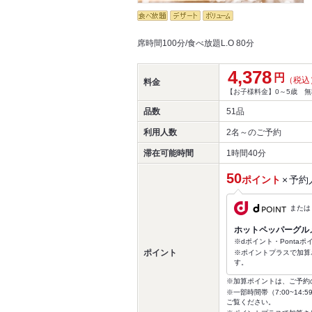
席時間100分/食べ放題L.O 80分
4,378
円
（税込
料金
【お子様料金】0～5歳 無料/
品数
51品
利用人数
2名～
のご予約
滞在可能時間
1時間40分
50
ポイント
×
予約
または
ホットペッパーグル
※dポイント・Ponta
ポイント
※ポイントプラスで加算
す。
※加算ポイントは、ご予約
※一部時間帯（7:00~1
ご覧ください。