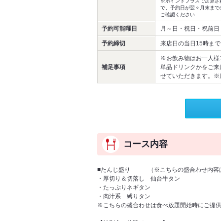
※ポイントプラスで加算さ
で、予約日が翌々月末まで
ご確認ください
予約可能曜日
月～日・祝日・祝前日
予約締切
来店日の当日15時まで
※お飲み物はお一人様
補足事項
単品ドリンクかをご来
せていただきます。※席
コース内容
■たんじ盛り （※こちらの盛合わせ内容は
・厚切り＆切落し 仙台牛タン
・たっぷりネギタン
・肉汁系 縛りタン
※こちらの盛合わせは食べ放題開始時にご提