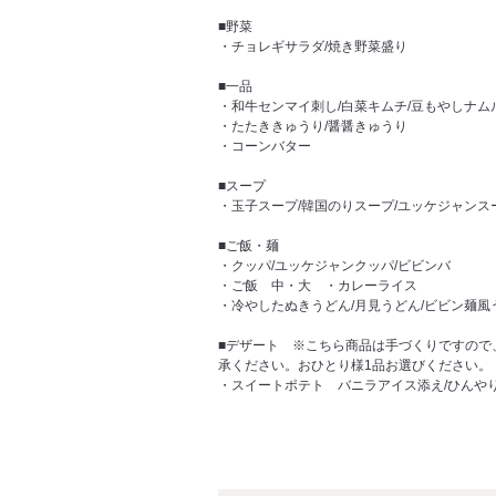
■野菜
・チョレギサラダ/焼き野菜盛り
■一品
・和牛センマイ刺し/白菜キムチ/豆もやしナム
・たたききゅうり/醤醤きゅうり
・コーンバター
■スープ
・玉子スープ/韓国のりスープ/ユッケジャンス
■ご飯・麺
・クッパ/ユッケジャンクッパ/ビビンバ
・ご飯 中・大 ・カレーライス
・冷やしたぬきうどん/月見うどん/ビビン麺風
■デザート ※こちら商品は手づくりですので
承ください。おひとり様1品お選びください。
・スイートポテト バニラアイス添え/ひんや