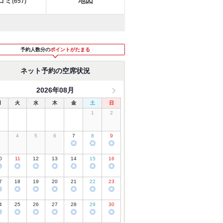
コミ
地図
(
657
)
予約人数分の
ポイントがたまる
ネット予約の空席状況
2026年08月
月
火
水
木
金
土
日
1
2
3
4
5
6
7
8
9
◎
◎
◎
0
11
12
13
14
15
16
◎
◎
◎
◎
◎
◎
◎
7
18
19
20
21
22
23
◎
◎
◎
◎
◎
◎
◎
4
25
26
27
28
29
30
◎
◎
◎
◎
◎
◎
◎