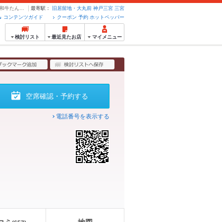
～和牛たんじで焼肉食べ放題～厚切り仙台牛タン食べ放題プラン3980円（税込4378） | 和牛たんじ 三宮店 - クーポン・予約のホットペッパーグルメ
最寄駅：
旧居留地・大丸前
神戸三宮
三宮
コンテンツガイド
クーポン 予約 ホットペッパー
検討リスト
最近見たお店
マイメニュー
空席確認・予約する
電話番号を表示する