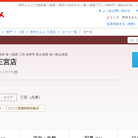
よくある問い合わせ
ようこそ、
さん
ゲスト
会員登録する（無料）
庫
神戸
三宮
和牛たんじ 三宮店
コース一覧
コース
焼肉 食べ放題 三宮 肉寿司 飲み放題 食べ飲み放題
三宮店
コミ657件
三宮
（
兵庫
）
エリア
店
口コミ投稿特典対象店