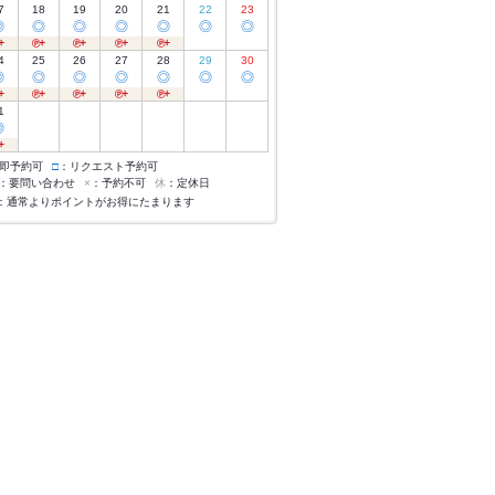
7
18
19
20
21
22
23
◎
◎
◎
◎
◎
◎
◎
4
25
26
27
28
29
30
◎
◎
◎
◎
◎
◎
◎
1
◎
即予約可
□
：リクエスト予約可
：要問い合わせ
×
：予約不可
休
：定休日
：通常よりポイントがお得にたまります