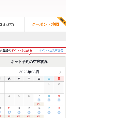
コミ
クーポン・地図
(
277
)
ポイント注意事項
約人数分の
ポイントがたまる
ネット予約の空席状況
2026年08月
月
火
水
木
金
土
日
1
2
3
4
5
6
7
8
9
◎
◎
◎
0
11
12
13
14
15
16
◎
◎
◎
◎
◎
◎
◎