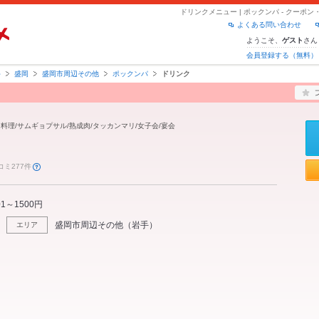
ドリンクメニュー | ポックンパ - クー
よくある問い合わせ
ようこそ、
さん
ゲスト
会員登録する（無料）
手
盛岡
盛岡市周辺その他
ポックンパ
ドリンク
国料理/サムギョプサル/熟成肉/タッカンマリ/女子会/宴会
コミ277件
01～1500円
盛岡市周辺その他
（
岩手
）
エリア