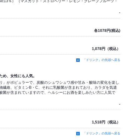
（Alc13％） （マスカット・ストロベリー・レモン・グレープフルーツ・
-
各1078円(税込)
1,078円（税込）
「ドリンク」の先頭へ戻る
ため、女性にも人気。
リ」がポピュラーで、炭酸のシュワシュワ感や甘み・酸味の変化を楽し
物繊維、ビタミンB・C、それに乳酸菌が含まれており、カラダを気遣
酸菌が含まれていますので、ヘルシーにお酒を楽しみたい方に人気で
-
1,518円（税込）
「ドリンク」の先頭へ戻る