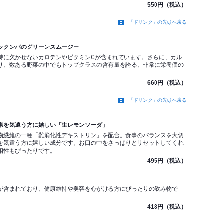
550円（税込）
「ドリンク」の先頭へ戻る
ックンパのグリーンスムージー
持に欠かせないカロテンやビタミンCが含まれています。さらに、カル
り、数ある野菜の中でもトップクラスの含有量を誇る、非常に栄養価の
660円（税込）
「ドリンク」の先頭へ戻る
康を気遣う方に嬉しい「生レモンソーダ」
物繊維の一種「難消化性デキストリン」を配合。食事のバランスを大切
を気遣う方に嬉しい成分です。お口の中をさっぱりとリセットしてくれ
相性もぴったりです。
495円（税込）
が含まれており、健康維持や美容を心がける方にぴったりの飲み物で
418円（税込）