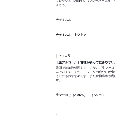
フレッシュ（Alc16％）/フレーバー各種
すもも）
チャミスル
チャミスル トクトク
マッコリ
【微アルコール】甘味があって飲みやすい
韓国では加熱処理をしていない「生マッコ
んでいます。また、マッコリの成分には食
う方にもおすすめです。また食物繊維や乳
す。
生マッコリ（Alc6％） （720ml）