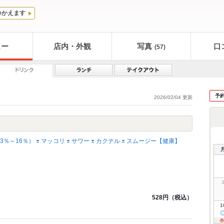
つかえます
ュー
店内・外観
写真
口
(57)
予
2026/02/04 更新
13％～16％）
マッコリ
サワー
カクテル
スムージー【健康】
528円（税込）
1