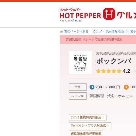
前のページへ戻る
グルメ・予約情報 全国
岩
雰囲気抜群♪オシャレで話題の韓国料理店
岩手/盛岡/焼肉/韓国焼肉/韓
ポックンパ
4.2
口
2001～3000円
10
予算
韓国料理
焼肉・ホルモン
ジャンル
口コミ投稿特典対象店
ポイントプラス対象店
適格請求書発行事業者