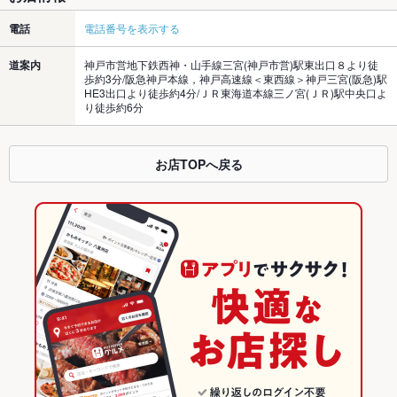
電話
電話番号を表示する
道案内
神戸市営地下鉄西神・山手線三宮(神戸市営)駅東出口８より徒
歩約3分/阪急神戸本線，神戸高速線＜東西線＞神戸三宮(阪急)駅
HE3出口より徒歩約4分/ＪＲ東海道本線三ノ宮(ＪＲ)駅中央口よ
り徒歩約6分
お店TOPへ戻る