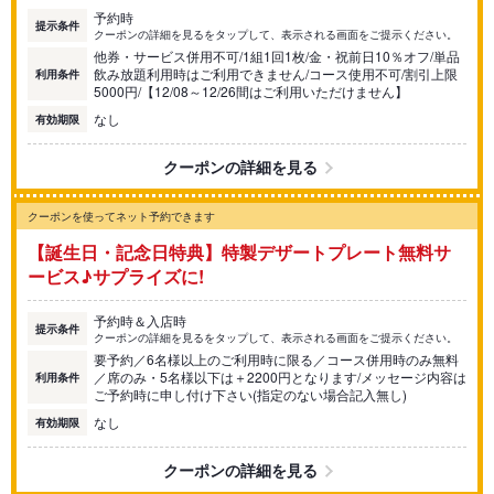
予約時
提示条件
クーポンの詳細を見るをタップして、表示される画面をご提示ください。
他券・サービス併用不可/1組1回1枚/金・祝前日10％オフ/単品
飲み放題利用時はご利用できません/コース使用不可/割引上限
利用条件
5000円/【12/08～12/26間はご利用いただけません】
なし
有効期限
クーポンの詳細を見る
クーポンを使ってネット予約できます
【誕生日・記念日特典】特製デザートプレート無料サ
ービス♪サプライズに!
予約時＆入店時
提示条件
クーポンの詳細を見るをタップして、表示される画面をご提示ください。
要予約／6名様以上のご利用時に限る／コース併用時のみ無料
／席のみ・5名様以下は＋2200円となります/メッセージ内容は
利用条件
ご予約時に申し付け下さい(指定のない場合記入無し)
なし
有効期限
クーポンの詳細を見る