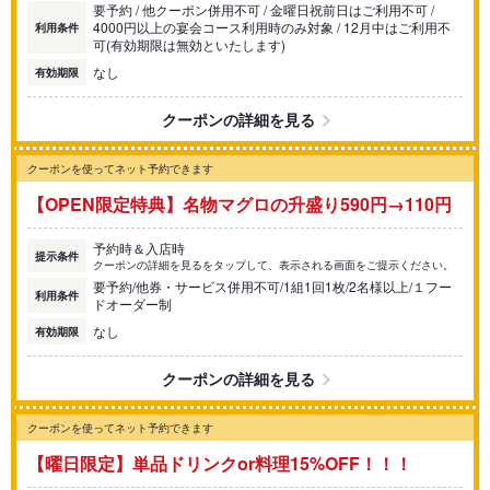
要予約 / 他クーポン併用不可 / 金曜日祝前日はご利用不可 /
4000円以上の宴会コース利用時のみ対象 / 12月中はご利用不
利用条件
可(有効期限は無効といたします)
なし
有効期限
クーポンの詳細を見る
クーポンを使ってネット予約できます
【OPEN限定特典】名物マグロの升盛り590円→110円
予約時＆入店時
提示条件
クーポンの詳細を見るをタップして、表示される画面をご提示ください。
要予約/他券・サービス併用不可/1組1回1枚/2名様以上/１フー
利用条件
ドオーダー制
なし
有効期限
クーポンの詳細を見る
クーポンを使ってネット予約できます
【曜日限定】単品ドリンクor料理15%OFF！！！