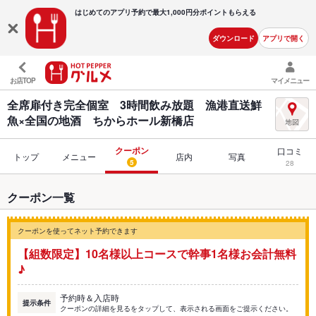
はじめてのアプリ予約で最大
1,000円分ポイントもらえる
ダウンロード
アプリで開く
お店TOP
マイメニュー
全席扉付き完全個室 3時間飲み放題 漁港直送鮮
魚×全国の地酒 ちからホール新橋店
クーポン
口コミ
トップ
メニュー
店内
写真
5
28
クーポン一覧
クーポンを使ってネット予約できます
【組数限定】10名様以上コースで幹事1名様お会計無料
♪
予約時＆入店時
提示条件
クーポンの詳細を見るをタップして、表示される画面をご提示ください。