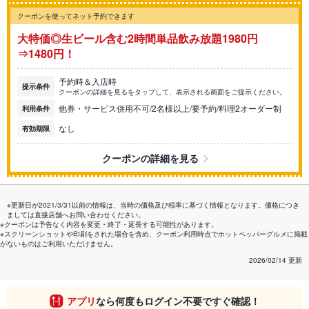
クーポンを使ってネット予約できます
大特価◎生ビール含む2時間単品飲み放題1980円
⇒1480円！
予約時＆入店時
提示条件
クーポンの詳細を見るをタップして、表示される画面をご提示ください。
他券・サービス併用不可/2名様以上/要予約/料理2オーダー制
利用条件
なし
有効期限
クーポンの詳細を見る
※更新日が2021/3/31以前の情報は、当時の価格及び税率に基づく情報となります。価格につき
ましては直接店舗へお問い合わせください。
※クーポンは予告なく内容を変更・終了・延長する可能性があります。
※スクリーンショットや印刷をされた場合を含め、クーポン利用時点でホットペッパーグルメに掲載
がないものはご利用いただけません。
2026/02/14 更新
アプリ
なら何度もログイン不要ですぐ確認！