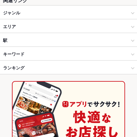
関連リンク
ジャンル
居酒屋
エリア
和風
新橋
駅
海鮮
新橋 × 居酒屋
内幸町駅
キーワード
銀座・有楽町・新橋・築地・月島 × 居酒屋
新橋 × 和風
新橋駅
ランキング
からあげ
塩辛
炉ばた焼き・炙り焼き
エビ料理
カキ料理・オイスター
カニ料理
ローストビーフ
にんにく料理
フライドポテト
しゃぶしゃぶ
銀座・有楽町・新橋・築地・月島 × 和風
新橋 × 海鮮
有楽町駅
東京のグルメランキング
うどん
天ぷら
牛すじ
レバー
つくね
地鶏
鶏皮
もつ鍋
銀座・有楽町・新橋・築地・月島 × 海鮮
東京
東京の居酒屋ランキング
ちゃんこ鍋
ステーキ
餃子
チャーハン
牛タン
デザート
新橋駅 × 居酒屋
東京 × 居酒屋
銀座・有楽町・新橋・築地・月島のグルメランキング
ハラミステーキ
牛タンしゃぶしゃぶ
牡蠣鍋
新橋駅 × 和風
東京 × 和風
銀座・有楽町・新橋・築地・月島の居酒屋ランキング
新橋駅 × 海鮮
東京 × 海鮮
新橋のグルメランキング