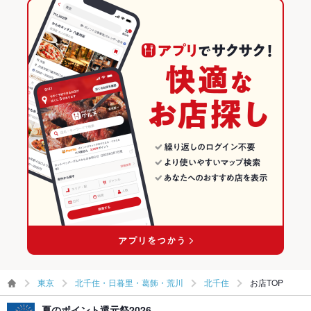
飲み放題
なし
東京 × カフェ
北千住・日暮里・葛飾・荒川のグルメランキング
食べ放題
なし
北千住・日暮里・葛飾・荒川のカフェ・スイーツランキング
お子様連れ
お子様連れ不可
北千住のグルメランキング
ウェディン
－
グパーティ
北千住のカフェ・スイーツランキング
ー二次会
備考
－
東京
北千住・日暮里・葛飾・荒川
北千住
お店TOP
夏のポイント還元祭2026