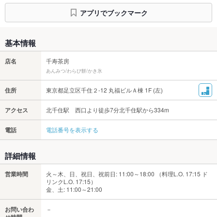
アプリでブックマーク
基本情報
店名
千寿茶房
あんみつ/わらび餅/かき氷
住所
東京都足立区千住２-12 丸福ビルＡ棟 1F (左)
アクセス
北千住駅 西口より徒歩7分北千住駅から334m
電話
電話番号を表示する
詳細情報
営業時間
火～木、日、祝日、祝前日: 11:00～18:00 （料理L.O. 17:15 ド
リンクL.O. 17:15）
金、土: 11:00～21:00
お問い合わ
－