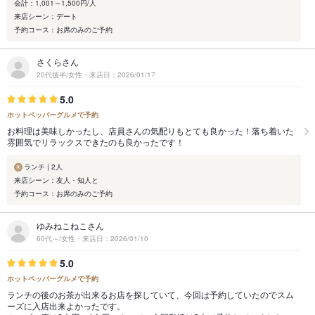
会計：1,001～1,500円/人
来店シーン：デート
予約コース：お席のみのご予約
さくらさん
20代後半/女性・来店日：2026/01/17
5.0
ホットペッパーグルメで予約
お料理は美味しかったし、店員さんの気配りもとても良かった！落ち着いた
雰囲気でリラックスできたのも良かったです！
ランチ | 2人
来店シーン：友人・知人と
予約コース：お席のみのご予約
ゆみねこねこさん
60代～/女性・来店日：2026/01/10
5.0
ホットペッパーグルメで予約
ランチの後のお茶が出来るお店を探していて、今回は予約していたのでスム
ーズに入店出来よかったです。