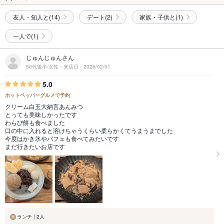
友人・知人と(14)
デート(2)
家族・子供と(1)
一人で(1)
じゅんじゅんさん
50代後半/女性・来店日：2026/02/01
5.0
ホットペッパーグルメで予約
クリーム白玉大納言あんみつ
とっても美味しかったです
わらび餅も食べました
口の中に入れると溶けちゃうくらい柔らかくてうまうまでした
今度はかき氷やパフェも食べてみたいです
まだ行きたいお店です
ランチ | 2人