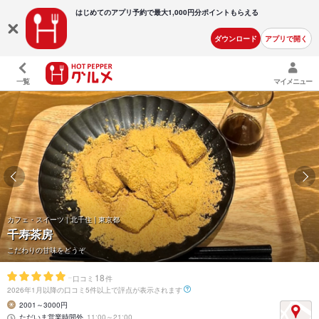
はじめてのアプリ予約で最大
1,000円分ポイントもらえる
ダウンロード
アプリで開く
一覧
マイメニュー
カフェ・スイーツ | 北千住 | 東京都
千寿茶房
こだわりの甘味をどうぞ
-
18
口コミ
件
2026年1月以降の口コミ5件以上で評点が表示されます
2001～3000円
ただいま営業時間外
11:00～21:00