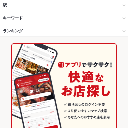
海鮮
米子
駅
米子市 × 居酒屋
米子 × 居酒屋
米子駅
キーワード
米子市 × 海鮮
米子 × 海鮮
ランキング
からあげ
馬刺し
ウニ料理
カニ料理
うなぎ
牛すじ
つくね
ステーキ
グラタン
鴨肉
米子駅 × 居酒屋
鳥取
鳥取のグルメランキング
米子駅 × 海鮮
鳥取 × 居酒屋
鳥取の居酒屋ランキング
鳥取 × 海鮮
鳥取の海鮮ランキング
米子市のグルメランキング
米子市の居酒屋ランキング
米子市の海鮮ランキング
米子のグルメランキング