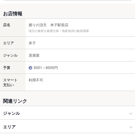
お店情報
店名
握りの頂天 米子駅前店
地元の食材を厳選仕様！地産地消の鮨居酒屋
エリア
米子
ジャンル
居酒屋
予算
5001～6000円
スマート
利用不可
支払い
関連リンク
ジャンル
居酒屋
エリア