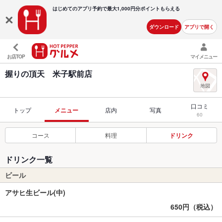
はじめてのアプリ予約で最大
1,000円分ポイントもらえる
ダウンロード
アプリで開く
お店TOP
マイメニュー
握りの頂天 米子駅前店
口コミ
トップ
メニュー
店内
写真
60
コース
料理
ドリンク
ドリンク一覧
ビール
アサヒ生ビール(中)
650円（税込）