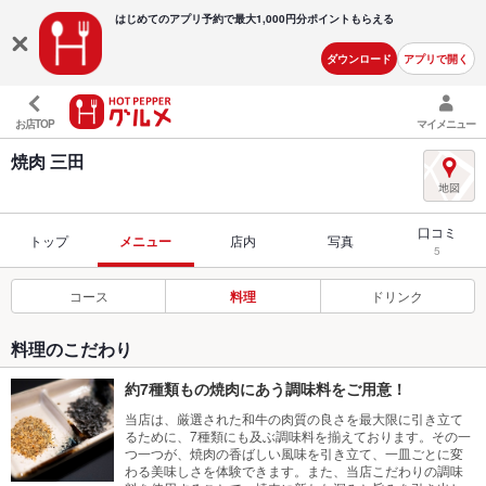
はじめてのアプリ予約で最大
1,000円分ポイントもらえる
ダウンロード
アプリで開く
お店TOP
マイメニュー
焼肉 三田
口コミ
トップ
メニュー
店内
写真
5
コース
料理
ドリンク
料理のこだわり
約7種類もの焼肉にあう調味料をご用意！
当店は、厳選された和牛の肉質の良さを最大限に引き立て
るために、7種類にも及ぶ調味料を揃えております。その一
つ一つが、焼肉の香ばしい風味を引き立て、一皿ごとに変
わる美味しさを体験できます。また、当店こだわりの調味