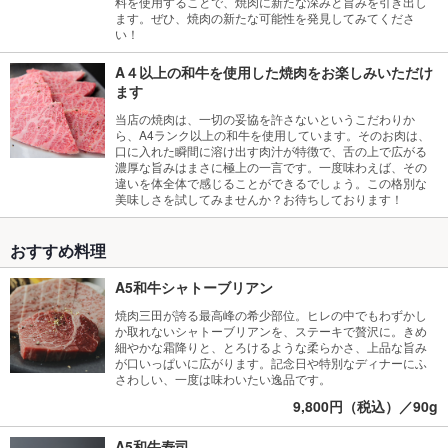
料を使用することで、焼肉に新たな深みと旨みを引き出し
ます。ぜひ、焼肉の新たな可能性を発見してみてくださ
い！
A４以上の和牛を使用した焼肉をお楽しみいただけ
ます
当店の焼肉は、一切の妥協を許さないというこだわりか
ら、A4ランク以上の和牛を使用しています。そのお肉は、
口に入れた瞬間に溶け出す肉汁が特徴で、舌の上で広がる
濃厚な旨みはまさに極上の一言です。一度味わえば、その
違いを体全体で感じることができるでしょう。この格別な
美味しさを試してみませんか？お待ちしております！
おすすめ料理
A5和牛シャトーブリアン
焼肉三田が誇る最高峰の希少部位。ヒレの中でもわずかし
か取れないシャトーブリアンを、ステーキで贅沢に。きめ
細やかな霜降りと、とろけるような柔らかさ、上品な旨み
が口いっぱいに広がります。記念日や特別なディナーにふ
さわしい、一度は味わいたい逸品です。
9,800円（税込）／90g
A5和牛寿司