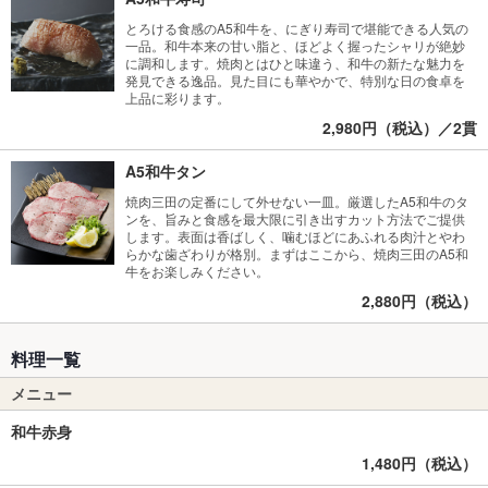
とろける食感のA5和牛を、にぎり寿司で堪能できる人気の
一品。和牛本来の甘い脂と、ほどよく握ったシャリが絶妙
に調和します。焼肉とはひと味違う、和牛の新たな魅力を
発見できる逸品。見た目にも華やかで、特別な日の食卓を
上品に彩ります。
2,980円（税込）／2貫
A5和牛タン
焼肉三田の定番にして外せない一皿。厳選したA5和牛のタ
ンを、旨みと食感を最大限に引き出すカット方法でご提供
します。表面は香ばしく、噛むほどにあふれる肉汁とやわ
らかな歯ざわりが格別。まずはここから、焼肉三田のA5和
牛をお楽しみください。
2,880円（税込）
料理一覧
メニュー
和牛赤身
1,480円（税込）