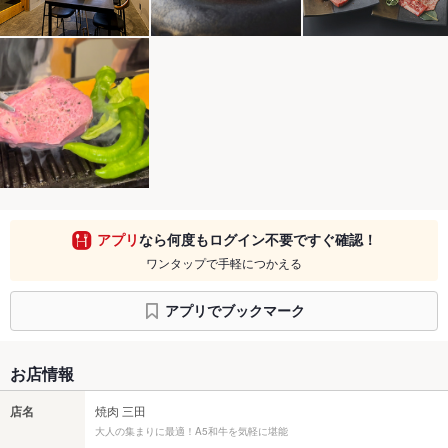
アプリ
なら何度もログイン不要ですぐ確認！
ワンタップで手軽につかえる
アプリでブックマーク
お店情報
店名
焼肉 三田
大人の集まりに最適！A5和牛を気軽に堪能