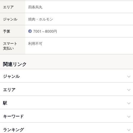
エリア
四条烏丸
ジャンル
焼肉・ホルモン
予算
7001～8000円
スマート
利用不可
支払い
関連リンク
ジャンル
焼肉・ホルモン
エリア
焼肉
四条烏丸
駅
烏丸御池・四条烏丸 × 焼肉・ホルモン
四条烏丸 × 焼肉・ホルモン
烏丸駅
キーワード
烏丸御池・四条烏丸 × 焼肉
四条烏丸 × 焼肉
四条駅
ランキング
にんにく料理
ステーキ
和牛ステーキ