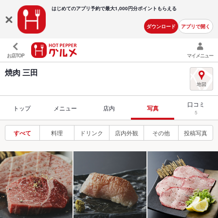
はじめてのアプリ予約で最大
1,000円分ポイントもらえる
ダウンロード
アプリで開く
お店TOP
マイメニュー
焼肉 三田
口コミ
トップ
メニュー
店内
写真
5
すべて
料理
ドリンク
店内外観
その他
投稿写真