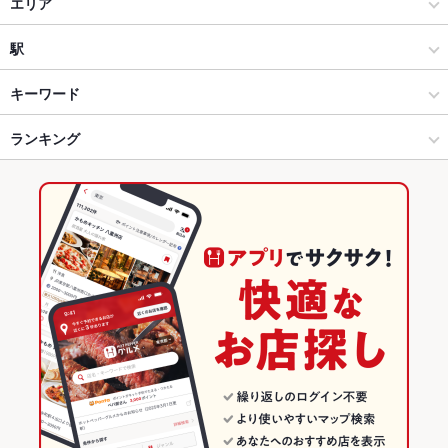
居酒屋
エリア
創作
那須塩原
駅
那須・塩原 × 居酒屋
那須塩原 × 居酒屋
黒磯駅
キーワード
那須・塩原 × 創作
那須塩原 × 創作
ランキング
卵焼き
からあげ
馬刺し
塩辛
エビ料理
刺身
にんにく料理
日本料理
うどん
そば
レバー
つくね
ステーキ
リゾット
黒磯駅 × 居酒屋
栃木
栃木のグルメランキング
パスタ
ペペロンチーノ
ピザ
マルゲリータ
エビチリ
牛タン
冷麺
黒磯駅 × 創作
栃木 × 居酒屋
栃木の居酒屋ランキング
パフェ
デザート
アヒージョ
生ハム
ざるそば
栃木 × 創作
那須・塩原のグルメランキング
那須・塩原の居酒屋ランキング
那須塩原のグルメランキング
那須塩原の居酒屋ランキング