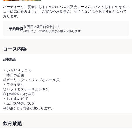
パーティーやご宴会におすすめのエバスの宴会コース♪エバスのおすすめをメニ
ューに詰め込みました。ご宴会やお食事会、女子会などにもおすすめとなって
おります。
来店日の3日前0時まで
予約締切
※曜日によって締切が異なる場合があります。
コース内容
品数
8品
・いろどりサラダ
・本日の前菜
◎ガーリックシュリンプとムール貝
・フライ盛り
◎ハラミとステーキとチキン
◎お刺身のっけ寿司
・おすすめピザ
・エバス特製パスタ
※時期により内容が変わります。
飲み放題