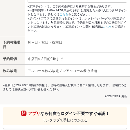
※加算ポイントは、ご予約の条件により変動する場合があります。
※一部時間帯（7:00～14:59来店の予約）は確定した人数1人につき10ポイン
トとなります。詳しくは
こちら
をご覧ください。
※ポイントプラスで加算されるポイントは、ホットペッパーグルメ限定ポイ
ントになります。対象日時の予約で、予約日が翌々月末までのご来店がポイ
ント加算の対象となります。加算ポイントに関する詳細は
こちら
をご確認く
ださい。
予約可能曜
月～日・祝日・祝前日
日
予約締切
来店日の3日前0時まで
飲み放題
アルコール飲み放題ノンアルコール飲み放題
※更新日が2021/3/31以前の情報は、当時の価格及び税率に基づく情報となります。 価格につき
ましては直接店舗へお問い合わせください。
2026/03/04 更新
アプリ
なら何度もログイン不要ですぐ確認！
ワンタップで手軽につかえる