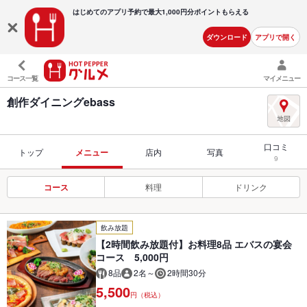
はじめてのアプリ予約で最大
1,000円分ポイントもらえる
ダウンロード
アプリで開く
コース一覧
マイメニュー
創作ダイニングebass
口コミ
トップ
メニュー
店内
写真
9
コース
料理
ドリンク
飲み放題
【2時間飲み放題付】お料理8品 エバスの宴会
コース 5,000円
8品
2名～
2時間30分
5,500
円（税込）