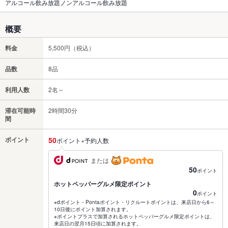
アルコール飲み放題ノンアルコール飲み放題
概要
料金
5,500円（税込）
品数
8品
利用人数
2名～
滞在可能時
2時間30分
間
ポイント
50
ポイント×予約人数
または
50
ポイント
ホットペッパーグルメ限定ポイント
0
ポイント
※dポイント・Pontaポイント・リクルートポイントは、来店日から6～
10日後にポイント加算されます。
※ポイントプラスで加算されるホットペッパーグルメ限定ポイントは、
来店日の翌月15日頃に加算されます。