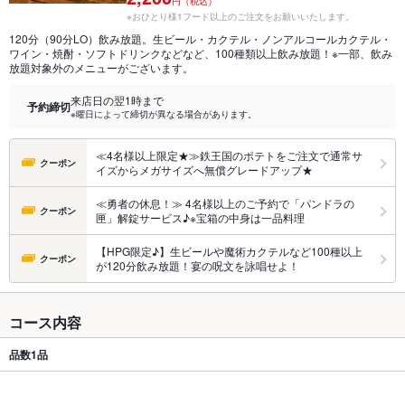
円（税込）
※おひとり様1フード以上のご注文をお願いいたします。
120分（90分LO）飲み放題。生ビール・カクテル・ノンアルコールカクテル・
ワイン・焼酎・ソフトドリンクなどなど、100種類以上飲み放題！※一部、飲み
放題対象外のメニューがございます。
来店日の翌1時まで
予約締切
※曜日によって締切が異なる場合があります。
≪4名様以上限定★≫鉄王国のポテトをご注文で通常サ
クーポン
イズからメガサイズへ無償グレードアップ★
≪勇者の休息！≫ 4名様以上のご予約で「パンドラの
クーポン
匣」解錠サービス♪※宝箱の中身は一品料理
【HPG限定♪】生ビールや魔術カクテルなど100種以上
クーポン
が120分飲み放題！宴の呪文を詠唱せよ！
コース内容
品数
1品