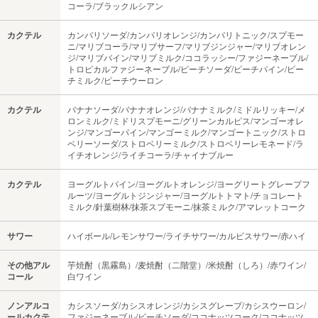
コーラ/ブラックルシアン
カクテル
カンパリソーダ/カンパリオレンジ/カンパリトニック/スプモー
ニ/マリブコーラ/マリブサーフ/マリブジンジャー/マリブオレン
ジ/マリブパイン/マリブミルク/ココラッシー/ファジーネーブル/
トロピカルファジーネーブル/ピーチソーダ/ピーチパイン/ピー
チミルク/ピーチウーロン
カクテル
バナナソーダ/バナナオレンジ/バナナミルク/ミドルリッキー/メ
ロンミルク/ミドリスプモーニ/グリーンカルピス/マンゴーオレ
ンジ/マンゴーパイン/マンゴーミルク/マンゴートニック/ストロ
ベリーソーダ/ストロベリーミルク/ストロベリーレモネード/ラ
イチオレンジ/ライチコーラ/チャイナブルー
カクテル
ヨーグルトパイン/ヨーグルトオレンジ/ヨーグリートグレープフ
ルーツ/ヨーグルトジンジャー/ヨーグルトトマト/チョコレート
ミルク/針葉樹林/抹茶スプモーニ/抹茶ミルク/アマレットコーク
サワー
ハイボール/レモンサワー/ライチサワー/カルピスサワー/赤ハイ
その他アル
芋焼酎（黒霧島）/麦焼酎（二階堂）/米焼酎（しろ）/赤ワイン/
コール
白ワイン
ノンアルコ
カシスソーダ/カシスオレンジ/カシスグレープ/カシスウーロン/
ールカクテ
ファジーネーブル/ピーチソーダ/ココナッツコーク/ココナッツ