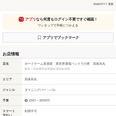
2026/07/11 更新
アプリ
なら何度もログイン不要ですぐ確認！
ワンタップで手軽につかえる
アプリでブックマーク
お店情報
店名
ボードゲーム居酒屋 異世界酒場パンドラの匣 四条烏丸
宴会/二次会/新年会/歓迎会/送別会/貸切
エリア
四条烏丸
ジャンル
ダイニングバー・バル
予算
2001～3000円
スマート
利用不可
支払い