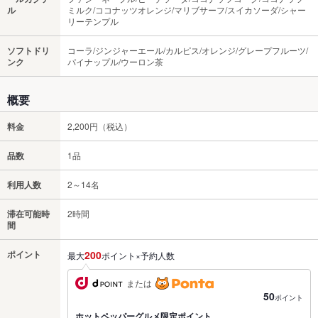
ル
ミルク/ココナッツオレンジ/マリブサーフ/スイカソーダ/シャー
リーテンプル
ソフトドリ
コーラ/ジンジャーエール/カルピス/オレンジ/グレープフルーツ/
ンク
パイナップル/ウーロン茶
概要
料金
2,200円（税込）
品数
1品
利用人数
2～14名
滞在可能時
2時間
間
ポイント
200
最大
ポイント×予約人数
または
50
ポイント
ホットペッパーグルメ限定ポイント