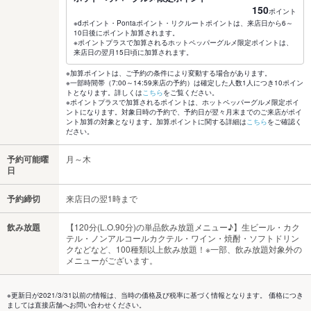
150
ポイント
※dポイント・Pontaポイント・リクルートポイントは、来店日から6～
10日後にポイント加算されます。
※ポイントプラスで加算されるホットペッパーグルメ限定ポイントは、
来店日の翌月15日頃に加算されます。
※加算ポイントは、ご予約の条件により変動する場合があります。
※一部時間帯（7:00～14:59来店の予約）は確定した人数1人につき10ポイン
トとなります。詳しくは
こちら
をご覧ください。
※ポイントプラスで加算されるポイントは、ホットペッパーグルメ限定ポイ
ントになります。対象日時の予約で、予約日が翌々月末までのご来店がポイ
ント加算の対象となります。加算ポイントに関する詳細は
こちら
をご確認く
ださい。
予約可能曜
月～木
日
予約締切
来店日の翌1時まで
飲み放題
【120分(L.O.90分)の単品飲み放題メニュー♪】生ビール・カク
テル・ノンアルコールカクテル・ワイン・焼酎・ソフトドリン
クなどなど、100種類以上飲み放題！※一部、飲み放題対象外の
メニューがございます。
※更新日が2021/3/31以前の情報は、当時の価格及び税率に基づく情報となります。 価格につき
ましては直接店舗へお問い合わせください。