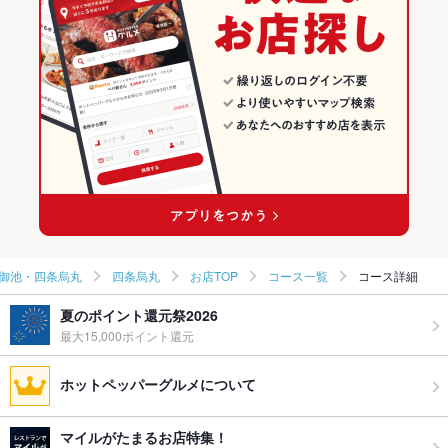
洋・和洋・各国料理・その他
京都 × ダイニングバー・バル
烏丸御池・四条烏丸のダイニングバー・バルランキング
烏丸御池・四条烏丸 × 居酒屋
京都 × 洋・和洋・各国料理・その他
四条烏丸のグルメランキング
烏丸御池・四条烏丸 × 洋・和洋・各国料理・その他
京都 × 居酒屋
四条烏丸のダイニングバー・バルランキング
烏丸駅 × 居酒屋
京都 × 洋・和洋・各国料理・その他
烏丸駅 × 洋・和洋・各国料理・その他
御池・四条烏丸
四条烏丸
お店TOP
コース一覧
コース詳細
夏のポイント還元祭2026
最大15,000ポイント還元
ホットペッパーグルメについて
マイルがたまるお店特集！