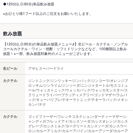
◆120分(L.O.90分)単品飲み放題
※おひとり様1フード以上のご注文をお願いいたします。
飲み放題
【120分(L.O.90分)の単品飲み放題メニュー♪】生ビール・カクテル・ノンアル
コールカクテル・ワイン・焼酎・ソフトドリンクなどなど、100種類以上飲み
放題！※一部、飲み放題対象外のメニューがございます。
生ビール
アサヒスーパードライ
カクテル
ジントニック/ジンリッキー/ジンバック/ジンコーラ/オレンジブ
ロッサム/ジンライム/ジンソーダ/ニンジャタートル/モスコミュ
ール/ウォッカトニック/ウォッカバック/ウォッカモンスター/ス
クリュードライバー/ブラッディメアリー/ゴッドマザー/ラムバ
ック/キューバリブレ/テキーラトニック/テキーラバック/メキシ
カンバナナ
カクテル
ゴッドファーザー/フレンチコネクション/ダーティーマザー/シ
ャンディガフ/レッドアイ/カシスソーダ/カシスオレンジ/カシス
グレープ/カシスミルク/ヨーグリートカシスソーダ/カシスウー
ロン/カルーアミルク/カルーアパイン/カルーアソーダ/カルーア