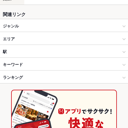
関連リンク
ジャンル
ダイニングバー・バル
エリア
洋・和洋・各国料理・その他
四条烏丸
駅
烏丸御池・四条烏丸 × ダイニングバー・バル
四条烏丸 × ダイニングバー・バル
烏丸駅
キーワード
烏丸御池・四条烏丸 × 洋・和洋・各国料理・その他
四条烏丸 × 洋・和洋・各国料理・その他
烏丸御池駅
ランキング
からあげ
ハンバーグ
パスタ
カルボナーラ
ペペロンチーノ
ピザ
デザート
烏丸駅 × ダイニングバー・バル
四条烏丸 × 居酒屋
四条駅
京都のグルメランキング
烏丸駅 × 洋・和洋・各国料理・その他
四条烏丸 × 洋・和洋・各国料理・その他
京都のダイニングバー・バルランキング
居酒屋
京都
烏丸御池・四条烏丸のグルメランキング