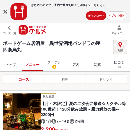
はじめてのアプリ予約で最大
1,000円分ポイントもらえる
ダウンロード
アプリで開く
コース一覧
マイメニュー
ボードゲーム居酒屋 異世界酒場パンドラの匣
四条烏丸
クーポン
口コミ
トップ
メニュー
店内
写真
4
10
コース
料理
ドリンク
飲み放題
【月～木限定】夏の二次会に最適☆カクテル等
100種超！120分飲み放題～魔力解放の儀～
2200円
1品
2～14名
2時間
2,200