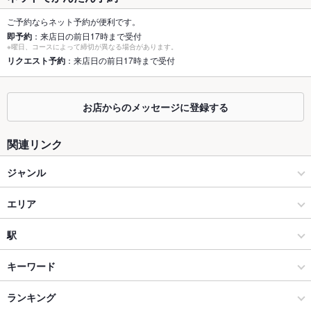
個室
なし
ご予約ならネット予約が便利です。
即予約
：来店日の前日17時まで受付
※曜日、コースによって締切が異なる場合があります。
座敷
あり
リクエスト予約
：来店日の前日17時まで受付
掘りごたつ
なし
カウンター
あり
お店からのメッセージに登録する
ソファー
なし
関連リンク
テラス席
なし
ジャンル
貸切
貸切可
居酒屋
エリア
設備
和風
白子
駅
Wi-Fi
なし
鈴鹿 × 居酒屋
白子 × 居酒屋
白子駅
キーワード
バリアフリ
あり
ー
鈴鹿 × 和風
白子 × 和風
ランキング
おばんざい
駐車場
あり