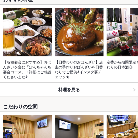
【各種宴会におすすめ】おば
【日替わりのおばんざい】店
定番から期間限定
んざいを含む「ぽんちゃんち
主の手作りおばんざいを日替
わりの日本酒◎
宴会コース」！詳細はご相談
わりでご提供♪インスタ要チ
くださいませ♪
ェック★
料理を見る
こだわりの空間