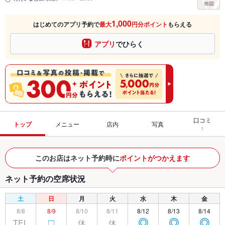
1,000
はじめてのアプリ予約で
最大
円分ポイント
もらえる
アプリ
でひらく
口コミ
トップ
メニュー
店内
写真
1
このお店はネット予約時に
ポイントがつかえます
ネット予約の空席状況
土
日
月
火
水
木
金
8/8
8/9
8/10
8/11
8/12
8/13
8/14
TEL
休
休
□
◎
◎
◎