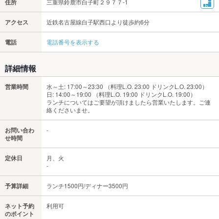
住所
三重県鈴鹿市白子町２９７７-1
アクセス
近鉄名古屋線白子駅西口より徒歩約6分
電話
電話番号を表示する
詳細情報
営業時間
水～土: 17:00～23:30 （料理L.O. 23:00 ドリンクL.O. 23:00）
日: 14:00～19:00 （料理L.O. 19:00 ドリンクL.O. 19:00）
ランチについてはご要望が頂けましたら営業いたします。ご連
絡くださいませ。
お問い合わ
-
せ時間
定休日
月、火
-
予算詳細
ランチ1500円/ディナー3500円
ネット予約
利用可
のポイント