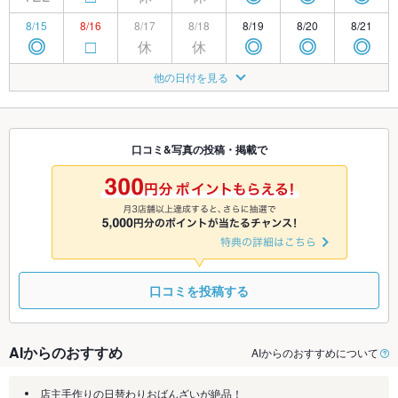
8/15
8/16
8/17
8/18
8/19
8/20
8/21
休
休
◎
□
◎
◎
◎
8/22
8/23
8/24
8/25
8/26
8/27
8/28
他の日付を見る
休
休
◎
□
◎
◎
◎
8/29
8/30
8/31
9/1
9/2
9/3
9/4
休
休
◎
□
◎
◎
◎
口コミ&写真の投稿・掲載で
9/5
9/6
9/7
9/8
9/9
9/10
9/11
休
休
◎
□
◎
◎
◎
口コミを投稿する
AIからのおすすめ
AIからのおすすめについて
店主手作りの日替わりおばんざいが絶品！