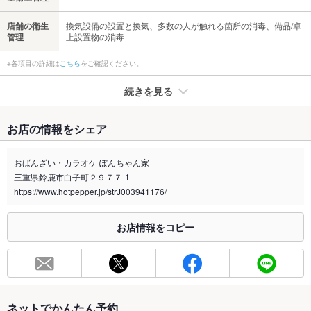
店舗の衛生
換気設備の設置と換気、多数の人が触れる箇所の消毒、備品/卓
管理
上設置物の消毒
※各項目の詳細は
こちら
をご確認ください。
続きを見る
たばこ
お店の情報をシェア
禁煙・喫煙
全席喫煙可
※喫煙の場合、加熱式たばこ限定です。
おばんざい・カラオケ ぽんちゃん家
三重県鈴鹿市白子町２９７７-1
喫煙専用室
なし
https://www.hotpepper.jp/strJ003941176/
※2020年4月1日～受動喫煙対策に関する法律が施行されています。正しい情報はお店へお問い
合わせください。
お店情報をコピー
お席
総席数
20席
最大宴会収
20人
容人数
ネットでかんたん予約