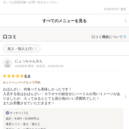
ましては直接店舗へお問い合わせください。
2026/05/07 更新
すべてのメニューを見る
口コミ
口コミ機能について
友人・知人と(1)
にょっちゃんさん
40代前半/男性・来店日：2026/02/22
5.0
ホットペッパーグルメで予約
おばんざい、何食べても美味しかったです！
入店する迄はおばんざい・カラオケの組合せにハードルが高いイメージがあ
りましたが、入ってみるととても居心地のいい雰囲気でした！
またお邪魔させていただきます！
ディナー | 7人
会計：4,001～5,000円/人
来店シーン：友人・知人と