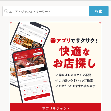
白子駅 × 居酒屋
三重
三重のグルメランキング
カラオケ設
あり
検索
備
白子駅 × 和風
三重 × 居酒屋
三重の居酒屋ランキング
TV・プロジ
あり
ェクタ
三重 × 和風
鈴鹿のグルメランキング
その他設備
－
鈴鹿の居酒屋ランキング
その他
白子のグルメランキング
飲み放題
あり
白子の居酒屋ランキング
食べ放題
なし
お酒
焼酎充実
お子様連れ
お子様連れOK
ウェディン
－
グパーティ
ー二次会