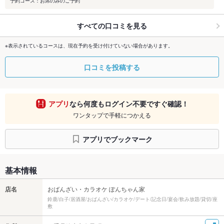
予約コース：お席のみのご予約
すべての口コミを見る
※表示されているコースは、現在予約を受け付けていない場合があります。
口コミを投稿する
アプリ
なら何度もログイン不要ですぐ確認！
ワンタップで手軽につかえる
アプリでブックマーク
基本情報
店名
おばんざい・カラオケ ぽんちゃん家
鈴鹿/白子/居酒屋/おばんざい/カラオケ/デート/記念日/宴会/飲み放題/貸切/座
敷