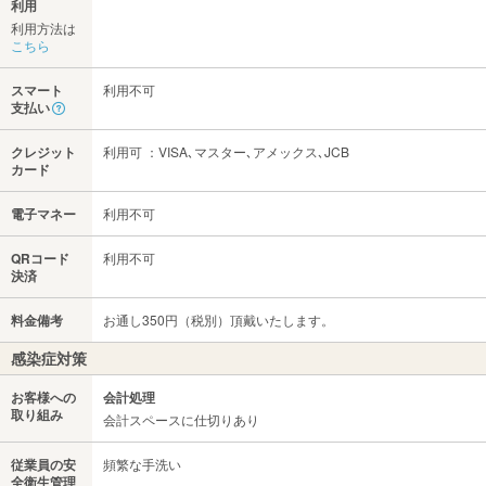
利用
利用方法は
こちら
スマート
利用不可
支払い
クレジット
利用可 ：VISA､マスター､アメックス､JCB
カード
電子マネー
利用不可
QRコード
利用不可
決済
料金備考
お通し350円（税別）頂戴いたします。
感染症対策
お客様への
会計処理
取り組み
会計スペースに仕切りあり
従業員の安
頻繁な手洗い
全衛生管理