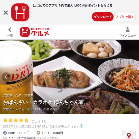
はじめてのアプリ予約で最大
1,000円分ポイントもらえる
ダウンロード
アプリで開く
一覧
マイメニュー
居酒屋 | 白子 | 三重県
おばんざい・カラオケ ぽんちゃん家
女性が一人でもいける！白子の居酒屋◎
-
1
口コミ
件
2026年1月以降の口コミ5件以上で評点が表示されます
3001～4000円
1001～1500円
ただいま営業時間外
17:00～23:30