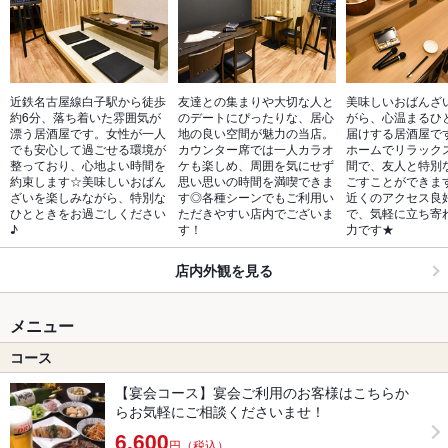
近鉄名古屋線白子駅から徒歩
友達との集まりや大切な人と
美味しいおばんざ
約6分、落ち着いた雰囲気が
のデートにぴったりな、居心
がら、心温まるひ
漂う居酒屋です。女性が一人
地の良い空間が魅力の当店。
届けする居酒屋で
でも安心して過ごせる環境が
カウンター席では一人カラオ
ホームでリラック
整っており、心地よい時間を
ケも楽しめ、周囲を気にせず
間で、友人と特別
約束します☆美味しいおばん
思い思いの時間を満喫できま
ごすことができま
ざいを楽しみながら、特別な
す◎各種シーンでもご利用い
近くのアクセス良
ひとときをお過ごしください
ただきやすい店内でございま
で、気軽に立ち寄
♪
す！
力です★
店内外観を見る
メニュー
コース
【宴会コース】宴会ご利用のお客様はこちらか
らお気軽にご相談くださいませ！
6,600
円（税込）