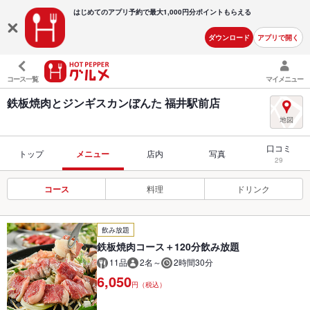
はじめてのアプリ予約で最大
1,000円分ポイントもらえる
ダウンロード
アプリで開く
コース一覧
マイメニュー
鉄板焼肉とジンギスカンぼんた 福井駅前店
口コミ
トップ
メニュー
店内
写真
29
コース
料理
ドリンク
飲み放題
鉄板焼肉コース＋120分飲み放題
11品
2名～
2時間30分
6,050
円（税込）