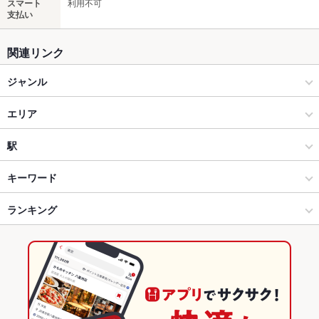
スマート
利用不可
支払い
関連リンク
ジャンル
焼肉・ホルモン
エリア
肉料理全般
福井駅
駅
福井市 × 焼肉・ホルモン
福井駅 × 焼肉・ホルモン
福井駅駅
キーワード
福井市 × 肉料理全般
福井駅 × 肉料理全般
ランキング
からあげ
エビ料理
フライドポテト
レバー
ステーキ
炭火焼
牛タン
ビビンバ
冷麺
ジンギスカン
ケバブ
フレンチトースト
デザート
福井駅駅 × 焼肉・ホルモン
福井
福井のグルメランキング
レアステーキ
福井駅駅 × 肉料理全般
福井 × 焼肉・ホルモン
福井の焼肉・ホルモンランキング
福井 × 肉料理全般
福井の肉料理全般ランキング