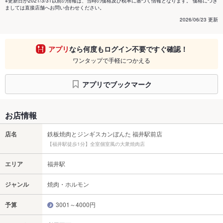
※更新日が2021/3/31以前の情報は、当時の価格及び税率に基づく情報となります。 価格につき
ましては直接店舗へお問い合わせください。
2026/06/23 更新
アプリ
なら何度もログイン不要ですぐ確認！
ワンタップで手軽につかえる
アプリでブックマーク
お店情報
店名
鉄板焼肉とジンギスカンぼんた 福井駅前店
【福井駅徒歩1分】全室個室風の大衆焼肉店
エリア
福井駅
ジャンル
焼肉・ホルモン
予算
3001～4000円