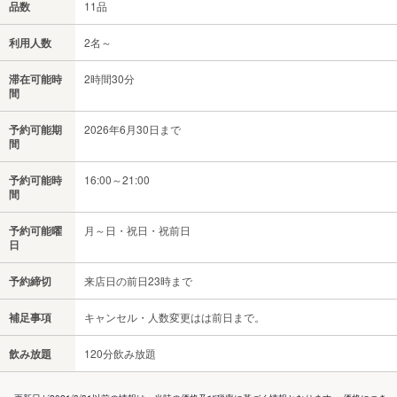
品数
11品
利用人数
2名～
滞在可能時
2時間30分
間
予約可能期
2026年6月30日まで
間
予約可能時
16:00～21:00
間
予約可能曜
月～日・祝日・祝前日
日
予約締切
来店日の前日23時まで
補足事項
キャンセル・人数変更はは前日まで。
飲み放題
120分飲み放題