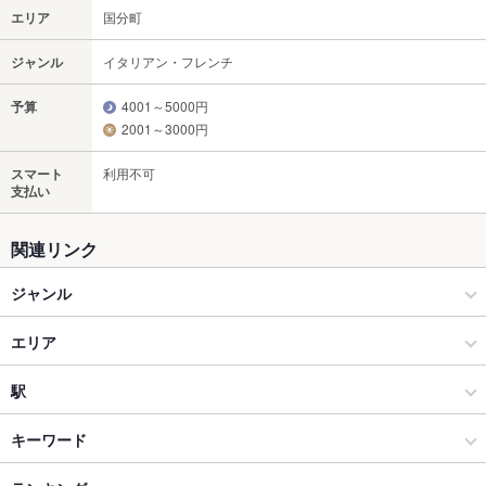
エリア
国分町
ジャンル
イタリアン・フレンチ
予算
4001～5000円
2001～3000円
スマート
利用不可
支払い
関連リンク
ジャンル
イタリアン・フレンチ
エリア
ビストロ
国分町
駅
仙台市 × イタリアン・フレンチ
国分町 × イタリアン・フレンチ
青葉通一番町駅
キーワード
エビ料理
牛すじ
フォアグラ
パテ
カルボナーラ
炭火焼
デザート