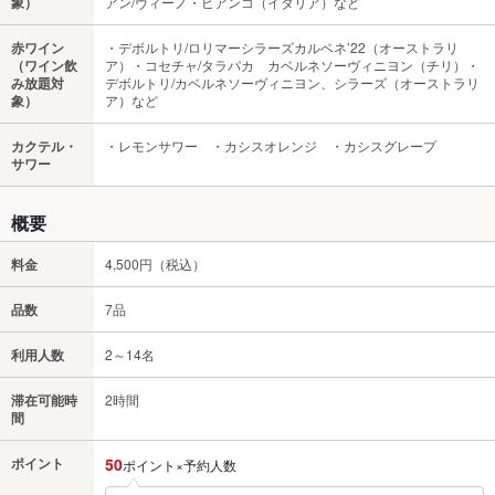
象）
アン/ヴィーノ・ビアンコ（イタリア）など
赤ワイン
・デボルトリ/ロリマーシラーズカルベネ’22（オーストラリ
（ワイン飲
ア）・コセチャ/タラパカ カベルネソーヴィニヨン（チリ）・
み放題対
デボルトリ/カベルネソーヴィニヨン、シラーズ（オーストラリ
象）
ア）など
カクテル・
・レモンサワー ・カシスオレンジ ・カシスグレープ
サワー
概要
料金
4,500円（税込）
品数
7品
利用人数
2～14名
滞在可能時
2時間
間
ポイント
50
ポイント×予約人数