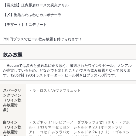
【炭火焼】庄内豚肩ロースの炭火グリル
【〆】泡泡ふわふわなカルボナーラ
【デザート】ミニデザート
750円プラスでビール飲み放題も付けられます！
飲み放題
Ruuumでは炭火と煮込みに寄り添う、厳選されたワインやビール、ノンアル
が充実しているため、どなたでも楽しむことができる飲み放題となっておりま
す。120分制（90分ラストオーダー）ビール付きはプラス750円です。
スパークリ
・ラ・ロスカ/カヴァブリュット
ングワイン
（ワイン飲
み放題対
象）
白ワイン
・スピネッリ/トレビアーノ ダブルッツォ’21（チリ）・デボ
（ワイン飲
ルトリ/ロリマーセミヨン シャルドネ’23（オーストラリ
み放題対
ア）・コセチャ/タラパカ シャルドネ’24（チリ）・ゴルメシ