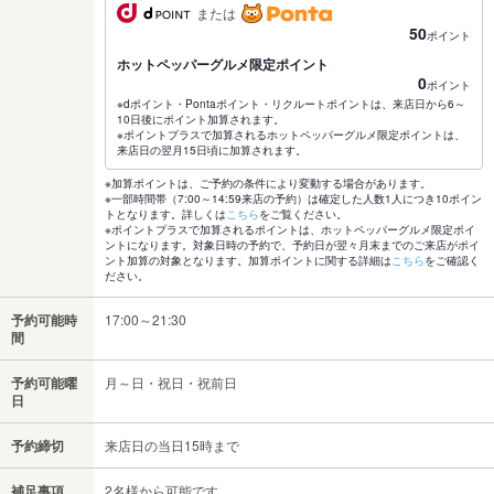
または
50
ポイント
ホットペッパーグルメ限定ポイント
0
ポイント
※dポイント・Pontaポイント・リクルートポイントは、来店日から6～
10日後にポイント加算されます。
※ポイントプラスで加算されるホットペッパーグルメ限定ポイントは、
来店日の翌月15日頃に加算されます。
※加算ポイントは、ご予約の条件により変動する場合があります。
※一部時間帯（7:00～14:59来店の予約）は確定した人数1人につき10ポイン
トとなります。詳しくは
こちら
をご覧ください。
※ポイントプラスで加算されるポイントは、ホットペッパーグルメ限定ポイ
ントになります。対象日時の予約で、予約日が翌々月末までのご来店がポイ
ント加算の対象となります。加算ポイントに関する詳細は
こちら
をご確認く
ださい。
予約可能時
17:00～21:30
間
予約可能曜
月～日・祝日・祝前日
日
予約締切
来店日の当日15時まで
補足事項
2名様から可能です。