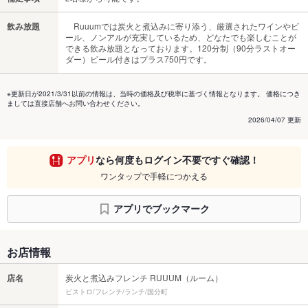
飲み放題
Ruuumでは炭火と煮込みに寄り添う、厳選されたワインやビ
ール、ノンアルが充実しているため、どなたでも楽しむことが
できる飲み放題となっております。120分制（90分ラストオー
ダー）ビール付きはプラス750円です。
※更新日が2021/3/31以前の情報は、当時の価格及び税率に基づく情報となります。 価格につき
ましては直接店舗へお問い合わせください。
2026/04/07 更新
アプリ
なら何度もログイン不要ですぐ確認！
ワンタップで手軽につかえる
アプリでブックマーク
お店情報
店名
炭火と煮込みフレンチ RUUUM（ルーム）
ビストロ/フレンチ/ランチ/国分町