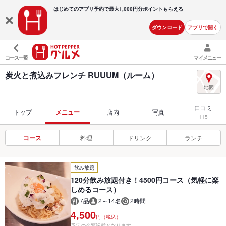
はじめてのアプリ予約で最大
1,000円分ポイントもらえる
ダウンロード
アプリで開く
コース一覧
マイメニュー
炭火と煮込みフレンチ RUUUM（ルーム）
口コミ
トップ
メニュー
店内
写真
115
コース
料理
ドリンク
ランチ
飲み放題
120分飲み放題付き！4500円コース（気軽に楽
しめるコース）
7品
2～14名
2時間
4,500
円（税込）
予定の金額記載となります。