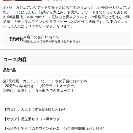
全7品｜カジュアルなデートや女子会におすすめちょっとした外食やカジュアル
なデートにぴったり。前菜から煮込み、炭火焼、デザートまでしっかり楽しめ
る全6品構成。名物の赤ワイン煮込みと炭火グリルはこの価格帯とは思えない満
足感。ナチュラルワインやクラフトビールとの相性も抜群です。以下のメニュ
ーは仕入れにより予告なく変更となります。
来店日の当日15時まで
予約締切
※曜日によって締切が異なる場合があります。
コース内容
品数
7品
全7品程度｜カジュアルなデートや女子会におすすめ
120分飲み放題付き！（90分ラストオーダー）
気軽に、美味しく、食べ飲みできるコース！
【前菜】大人気！！前菜5種盛り合わせ
【サラダ】温玉乗せリヨン風サラダ
【煮込み】牛すじの赤ワイン煮込み 仙台味噌風味（パン付き）