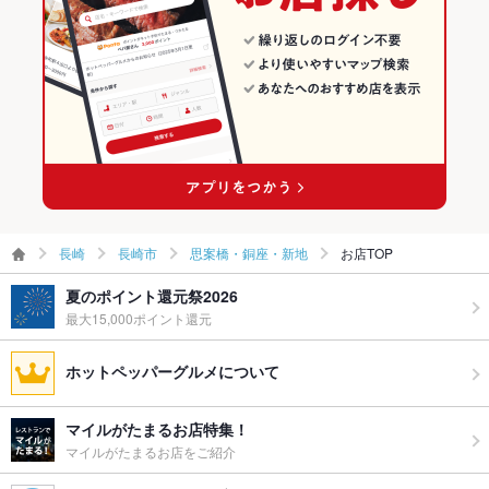
食べ放題
なし
お子様連れ
お子様連れ不可
ウェディン
－
グパーティ
ー二次会
備考
－
長崎
長崎市
思案橋・銅座・新地
お店TOP
夏のポイント還元祭2026
最大15,000ポイント還元
ホットペッパーグルメについて
マイルがたまるお店特集！
マイルがたまるお店をご紹介