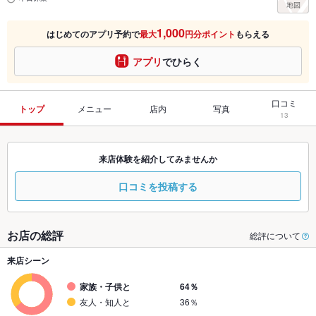
1,000
はじめてのアプリ予約で
最大
円分ポイント
もらえる
アプリ
でひらく
口コミ
トップ
メニュー
店内
写真
13
来店体験を紹介してみませんか
口コミを投稿する
お店の総評
総評について
来店シーン
家族・子供と
64％
友人・知人と
36％