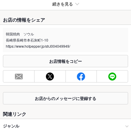
続きを見る
たばこ
お店の情報をシェア
禁煙・喫煙
全席喫煙可
韓国焼肉 ソウル
喫煙専用室
なし
長崎県長崎市本石灰町1-10
https://www.hotpepper.jp/strJ004049949/
※2020年4月1日～受動喫煙対策に関する法律が施行されています。正しい情報はお店へお問い
合わせください。
お店情報をコピー
お席
総席数
15席
最大宴会収
15人
容人数
お店からのメッセージに登録する
個室
なし
座敷
なし
関連リンク
掘りごたつ
なし
ジャンル