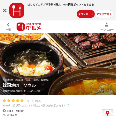
はじめてのアプリ予約で最大
1,000円分ポイントもらえる
ダウンロード
アプリで開く
一覧
マイメニュー
韓国料理 | 思案橋・銅座・新地 | 長崎県
韓国焼肉 ソウル
本場の韓国料理が食べられるお店
-
13
口コミ
件
2026年1月以降の口コミ5件以上で評点が表示されます
3001～4000円
本日休業