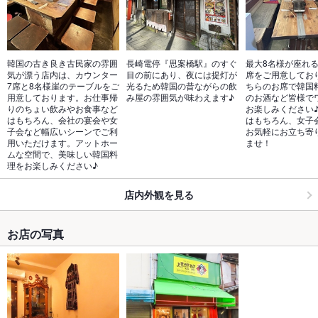
韓国の古き良き古民家の雰囲
長崎電停『思案橋駅』のすぐ
最大8名様が座れ
気が漂う店内は、カウンター
目の前にあり、夜には提灯が
席をご用意してお
7席と8名様崖のテーブルをご
光るため韓国の昔ながらの飲
ちらのお席で韓国
用意しております。お仕事帰
み屋の雰囲気が味わえます♪
のお酒など皆様で
りのちょい飲みやお食事など
お楽しみください
はもちろん、会社の宴会や女
はもちろん、女子
子会など幅広いシーンでご利
お気軽にお立ち寄
用いただけます。アットホー
ませ！
ムな空間で、美味しい韓国料
理をお楽しみください♪
店内外観を見る
お店の写真