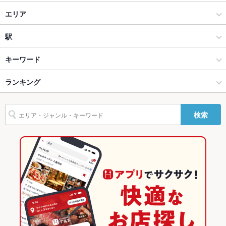
カウンター
あり
韓国料理
エリア
ソファー
なし
韓国料理全般
思案橋・銅座・新地
駅
テラス席
なし
長崎市 × 韓国料理
思案橋・銅座・新地 × 韓国料理
観光通駅
キーワード
貸切
貸切不可
長崎市 × 韓国料理全般
思案橋・銅座・新地 × 韓国料理全般
思案橋駅
ランキング
キムチ鍋
ビビンバ
サムゲタン
冷麺
設備
思案橋駅 × 韓国料理
長崎
長崎のグルメランキング
Wi-Fi
なし
検索
思案橋駅 × 韓国料理全般
長崎 × 韓国料理
長崎の韓国料理ランキング
バリアフリ
なし
ー
長崎 × 韓国料理全般
長崎市のグルメランキング
駐車場
なし
長崎市の韓国料理ランキング
その他設備
－
思案橋・銅座・新地のグルメランキング
その他
飲み放題
なし