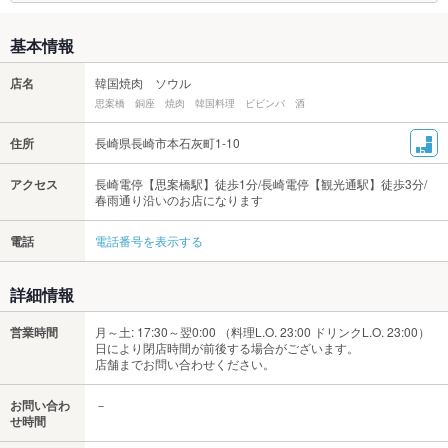
基本情報
店名
韓国焼肉 ソウル
思案橋 銅座 焼肉 韓国料理 ビビンバ 酒
住所
長崎県長崎市本石灰町1-10
アクセス
長崎電停【思案橋駅】徒歩1分/長崎電停【観光通駅】徒歩3分/
春雨通り沿いのお店になります
電話
電話番号を表示する
詳細情報
営業時間
月～土: 17:30～翌0:00 （料理L.O. 23:00 ドリンクL.O. 23:00）
日により閉店時間が前後する場合がございます。
店舗までお問い合わせください。
お問い合わ
－
せ時間