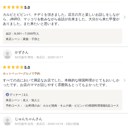
5.0
カルビとビビンバ、チヂミを頂きました。店主の方と楽しいお話しをしなが
ら、JINRO、マッコリを飲みながら会話が出来ました。大分から来た甲斐が
ありました。また来たいと思います。
会計：6,001～7,000円/人
来店シーン：家族・子供と
かずさん
50代後半/男性・来店日：2025/10/17
5.0
ホットペッパーグルメで予約
すべての点において満足なお店でした。本格的な韓国料理がとてもおいしか
ったです。お店のママが話しやすく雰囲気もとってもよかったです。
ディナー | 2人
来店シーン：友人・知人と
予約コース：〈お料理のみ〉カルビ焼肉・キムチ鍋・ビビンバの韓国料理堪能3品コース
じゅんちゃんさん
50代後半/女性・来店日：2025/10/16・2回の投稿