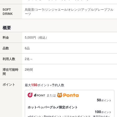
SOFT
烏龍茶/コーラ/ジンジャエール/オレンジ/アップル/グレープフル
DRINK
ーツ
概要
料金
5,000円（税込）
品数
6品
利用人数
2名～
滞在可能時
2時間
間
ポイント
150
最大
ポイント×予約人数
または
50
ポイント
ホットペッパーグルメ限定ポイント
100
ポイント
※dポイント・Pontaポイント・リクルートポイントは、来店日から6～