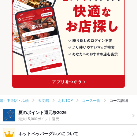
鹿児島 × パスタ・ピザ
鹿児島のパスタ・ピザランキング
鹿児島市 天文館・中央駅・ふ頭のグルメランキング
鹿児島市 天文館・中央駅・ふ頭のイタリアン・フレンチランキ
ング
鹿児島市 天文館・中央駅・ふ頭のパスタ・ピザランキング
天文館のグルメランキング
天文館のイタリアン・フレンチランキング
天文館のパスタ・ピザランキング
館・中央駅・ふ頭
天文館
お店TOP
コース一覧
コース詳細
夏のポイント還元祭2026
最大15,000ポイント還元
ホットペッパーグルメについて