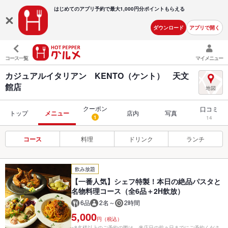
はじめてのアプリ予約で最大
1,000円分ポイントもらえる
ダウンロード
アプリで開く
コース一覧
マイメニュー
カジュアルイタリアン KENTO（ケント） 天文
館店
クーポン
口コミ
トップ
メニュー
店内
写真
1
14
コース
料理
ドリンク
ランチ
飲み放題
【一番人気】シェフ特製！本日の絶品パスタと
名物料理コース（全6品＋2H飲放）
6品
2名～
2時間
5,000
円（税込）
※8名様以上のご予約の際は、来店日の前々日までにご予約くださ