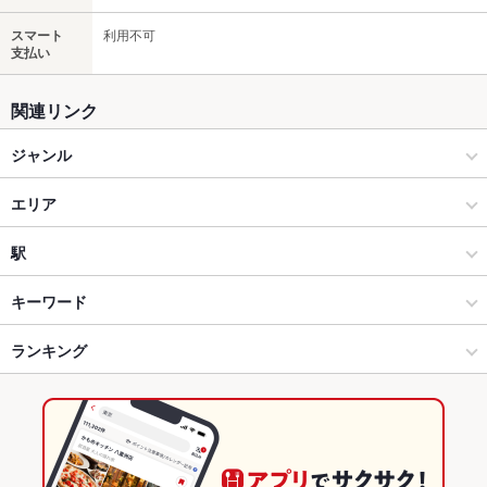
スマート
利用不可
支払い
関連リンク
ジャンル
イタリアン・フレンチ
エリア
パスタ・ピザ
天文館
駅
鹿児島市 天文館・中央駅・ふ頭 × イタリアン・フレンチ
天文館 × イタリアン・フレンチ
天文館通駅
キーワード
鹿児島市 天文館・中央駅・ふ頭 × パスタ・ピザ
天文館 × パスタ・ピザ
ランキング
手羽先
キッシュ
パテ
パスタ
生ハム
天文館通駅 × イタリアン・フレンチ
鹿児島
鹿児島のグルメランキング
天文館通駅 × パスタ・ピザ
鹿児島 × イタリアン・フレンチ
鹿児島のイタリアン・フレンチランキング