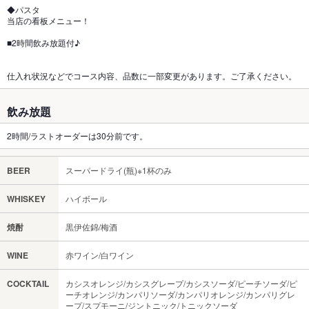
◆パスタ
当店の看板メニュー！
■2時間飲み放題付♪
仕入れ状況などでコース内容、品数に一部変更があります。ご了承ください。
飲み放題
2時間/ラストオーダーは30分前です。
BEER
スーパードライ(瓶)※1杯のみ
WHISKEY
ハイボール
焼酎
黒伊佐錦/梅酒
WINE
赤ワイン/白ワイン
COCKTAIL
カシスオレンジ/カシスグレープ/カシスソーダ/ピーチソーダ/ピ
ーチオレンジ/カンパリソーダ/カンパリオレンジ/カンパリグレ
ープ/スプモーニ/ジントニック/トニックソーダ