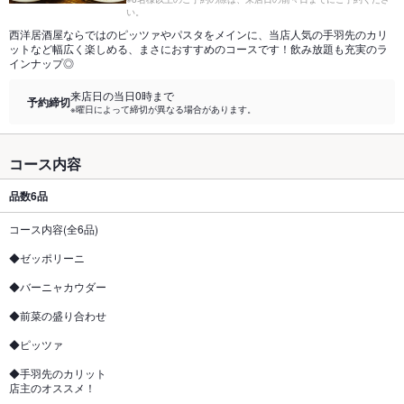
い。
西洋居酒屋ならではのピッツァやパスタをメインに、当店人気の手羽先のカリ
ットなど幅広く楽しめる、まさにおすすめのコースです！飲み放題も充実のラ
インナップ◎
来店日の当日0時まで
予約締切
※曜日によって締切が異なる場合があります。
コース内容
品数
6品
コース内容(全6品)
◆ゼッポリーニ
◆バーニャカウダー
◆前菜の盛り合わせ
◆ピッツァ
◆手羽先のカリット
店主のオススメ！