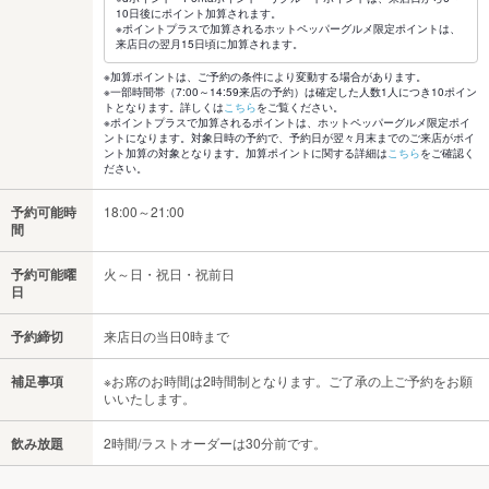
10日後にポイント加算されます。
※ポイントプラスで加算されるホットペッパーグルメ限定ポイントは、
来店日の翌月15日頃に加算されます。
※加算ポイントは、ご予約の条件により変動する場合があります。
※一部時間帯（7:00～14:59来店の予約）は確定した人数1人につき10ポイン
トとなります。詳しくは
こちら
をご覧ください。
※ポイントプラスで加算されるポイントは、ホットペッパーグルメ限定ポイ
ントになります。対象日時の予約で、予約日が翌々月末までのご来店がポイ
ント加算の対象となります。加算ポイントに関する詳細は
こちら
をご確認く
ださい。
予約可能時
18:00～21:00
間
予約可能曜
火～日・祝日・祝前日
日
予約締切
来店日の当日0時まで
補足事項
※お席のお時間は2時間制となります。ご了承の上ご予約をお願
いいたします。
飲み放題
2時間/ラストオーダーは30分前です。